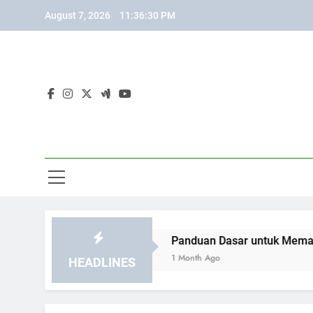
Skip
August 7, 2026
11:36:31 PM
to
content
Clo
Nikmati A
Menjaga Data Akun
Panduan Dasar untuk Memahami Edw
1 Month Ago
HEADLINES