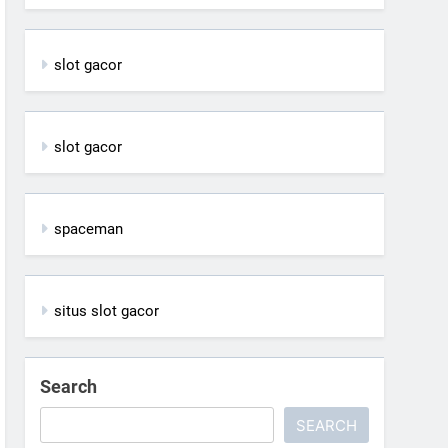
slot gacor
slot gacor
spaceman
situs slot gacor
Search
SEARCH