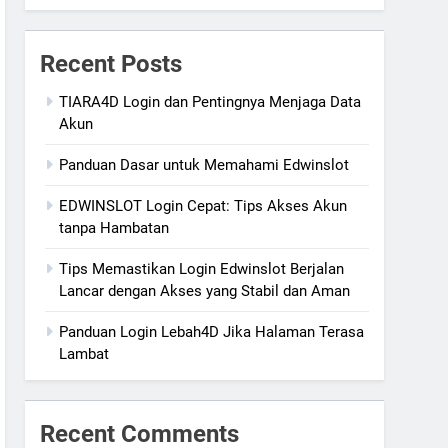
Recent Posts
TIARA4D Login dan Pentingnya Menjaga Data
Akun
Panduan Dasar untuk Memahami Edwinslot
EDWINSLOT Login Cepat: Tips Akses Akun
tanpa Hambatan
Tips Memastikan Login Edwinslot Berjalan
Lancar dengan Akses yang Stabil dan Aman
Panduan Login Lebah4D Jika Halaman Terasa
Lambat
Recent Comments