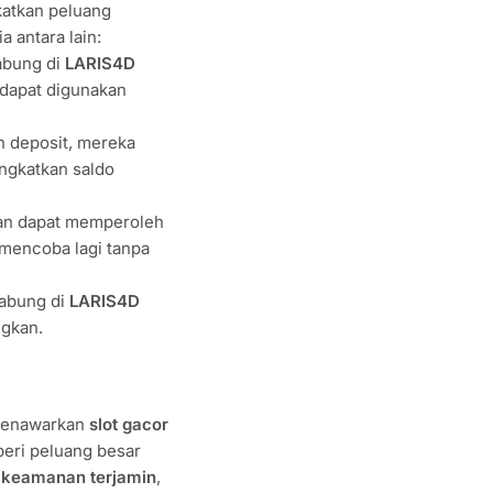
atkan peluang
 antara lain:
abung di
LARIS4D
dapat digunakan
n deposit, mereka
ngkatkan saldo
an dapat memperoleh
mencoba lagi tanpa
gabung di
LARIS4D
gkan.
 menawarkan
slot gacor
ri peluang besar
,
keamanan terjamin
,