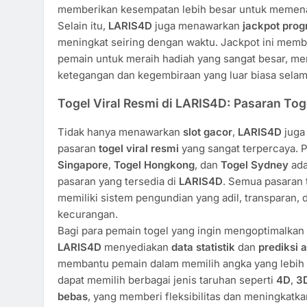
memberikan kesempatan lebih besar untuk memena
Selain itu,
LARIS4D
juga menawarkan
jackpot prog
meningkat seiring dengan waktu. Jackpot ini memb
pemain untuk meraih hadiah yang sangat besar, me
ketegangan dan kegembiraan yang luar biasa sela
Togel Viral Resmi di LARIS4D: Pasaran Tog
Tidak hanya menawarkan
slot gacor
,
LARIS4D
juga
pasaran
togel viral resmi
yang sangat terpercaya. 
Singapore
,
Togel Hongkong
, dan
Togel Sydney
ada
pasaran yang tersedia di
LARIS4D
. Semua pasaran t
memiliki sistem pengundian yang adil, transparan, 
kecurangan.
Bagi para pemain togel yang ingin mengoptimalka
LARIS4D
menyediakan
data statistik
dan
prediksi 
membantu pemain dalam memilih angka yang lebih 
dapat memilih berbagai jenis taruhan seperti
4D
,
3
bebas
, yang memberi fleksibilitas dan meningkatk