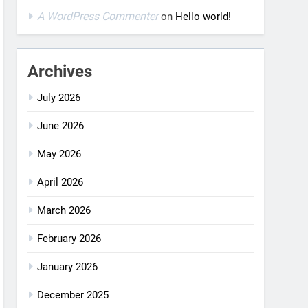
A WordPress Commenter
on
Hello world!
Archives
July 2026
June 2026
May 2026
April 2026
March 2026
February 2026
January 2026
December 2025