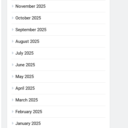
November 2025
October 2025
September 2025
August 2025
July 2025
June 2025
May 2025
April 2025
March 2025
February 2025
January 2025