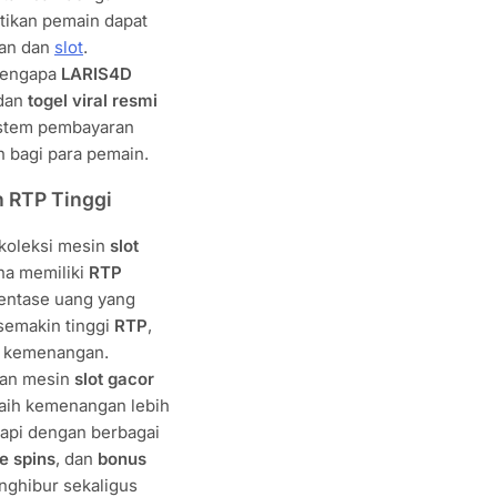
ikan pemain dapat
an dan
slot
.
 mengapa
LARIS4D
dan
togel viral resmi
istem pembayaran
n bagi para pemain.
n RTP Tinggi
koleksi mesin
slot
na memiliki
RTP
ntase uang yang
semakin tinggi
RTP
,
n kemenangan.
ihan mesin
slot gacor
raih kemenangan lebih
kapi dengan berbagai
e spins
, dan
bonus
enghibur sekaligus