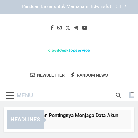
Skip
EDWINSLOT Login Cepat: Tips Akses Akun tanpa
to
Hambatan
content
Tips Memastikan Login Edwinslot Berjalan
Lancar dengan Akses yang Stabil dan Aman
TIARA4D Login dan Pentingnya Menjaga Data
Akun
Panduan Dasar untuk Memahami Edwinslot
EDWINSLOT Login Cepat: Tips Akses Akun tanpa
Hambatan
Cloud Desktop
Nikmati Akses Desktop Berbasis Awan Yang
Tips Memastikan Login Edwinslot Berjalan
NEWSLETTER
RANDOM NEWS
Service
Lancar dengan Akses yang Stabil dan Aman
Cepat Dan Aman Dari Cloud Desktop
Service.
MENU
ARA4D Login dan Pentingnya Menjaga Data Akun
Pandu
HEADLINES
Weeks Ago
1 Mont