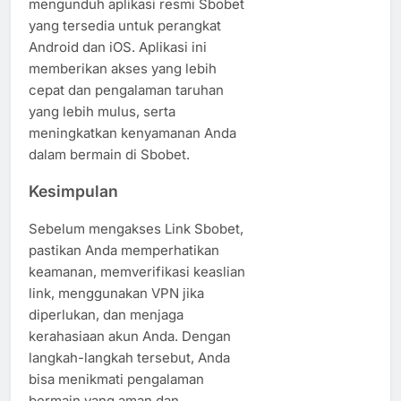
mengunduh aplikasi resmi Sbobet
yang tersedia untuk perangkat
Android dan iOS. Aplikasi ini
memberikan akses yang lebih
cepat dan pengalaman taruhan
yang lebih mulus, serta
meningkatkan kenyamanan Anda
dalam bermain di Sbobet.
Kesimpulan
Sebelum mengakses Link Sbobet,
pastikan Anda memperhatikan
keamanan, memverifikasi keaslian
link, menggunakan VPN jika
diperlukan, dan menjaga
kerahasiaan akun Anda. Dengan
langkah-langkah tersebut, Anda
bisa menikmati pengalaman
bermain yang aman dan