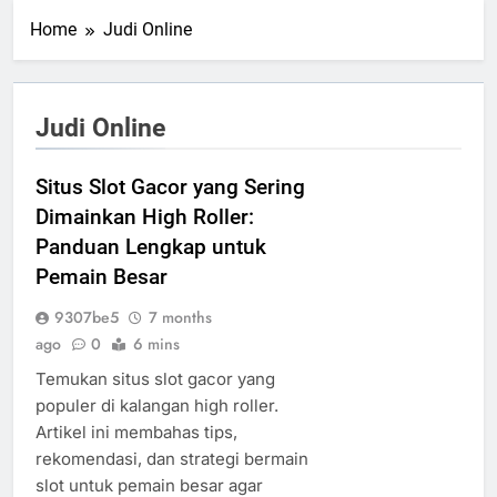
Home
Judi Online
Judi Online
Situs Slot Gacor yang Sering
Dimainkan High Roller:
Panduan Lengkap untuk
Pemain Besar
9307be5
7 months
ago
0
6 mins
Temukan situs slot gacor yang
populer di kalangan high roller.
Artikel ini membahas tips,
rekomendasi, dan strategi bermain
slot untuk pemain besar agar