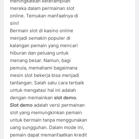
meningkatkan keterampilan
mereka dalam permainan slot
online. Temukan manfaatnya di
sini!
Bermain slot di kasino online
menjadi semakin populer di
kalangan pemain yang mencari
hiburan dan peluang untuk
menang besar. Namun, bagi
pemula, memahami bagaimana
mesin slot bekerja bisa menjadi
tantangan. Salah satu cara terbaik
untuk mengatasi hal ini adalah
dengan memainkan
slot demo
.
Slot demo
adalah versi permainan
slot yang memungkinkan pemain
untuk bermain tanpa menggunakan
uang sungguhan. Dalam mode ini,
pemain dapat memanfaatkan kredit