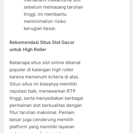
sebelum memasang taruhan
tinggi. Ini membantu
meminimalisir risiko
kerugian besar.
Rekomendasi Situs Slot Gacor
untuk High Roller
Beberapa situs slot online dikenal
populer di kalangan high roller
karena memenuhi kriteria di atas.
Situs-situs ini biasanya memiliki
reputasi baik, menawarkan RTP
tinggi, serta menyediakan berbagai
permainan slot berkualitas dengan
fitur taruhan maksimal. Pemain
besar juga cenderung memilih
platform yang memiliki layanan