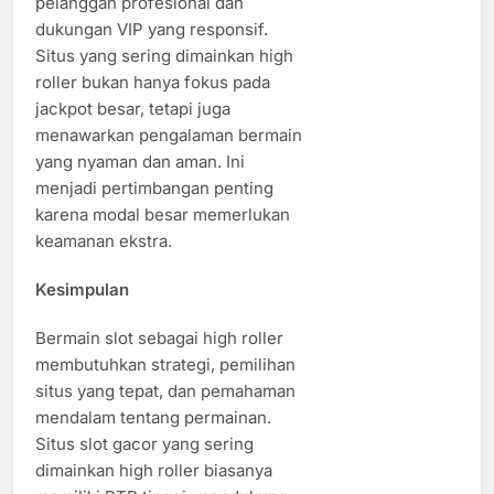
pelanggan profesional dan
dukungan VIP yang responsif.
Situs yang sering dimainkan high
roller bukan hanya fokus pada
jackpot besar, tetapi juga
menawarkan pengalaman bermain
yang nyaman dan aman. Ini
menjadi pertimbangan penting
karena modal besar memerlukan
keamanan ekstra.
Kesimpulan
Bermain slot sebagai high roller
membutuhkan strategi, pemilihan
situs yang tepat, dan pemahaman
mendalam tentang permainan.
Situs slot gacor yang sering
dimainkan high roller biasanya