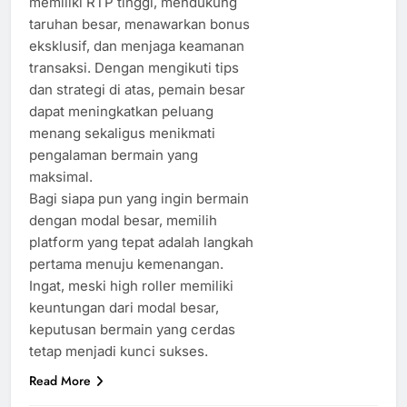
memiliki RTP tinggi, mendukung
taruhan besar, menawarkan bonus
eksklusif, dan menjaga keamanan
transaksi. Dengan mengikuti tips
dan strategi di atas, pemain besar
dapat meningkatkan peluang
menang sekaligus menikmati
pengalaman bermain yang
maksimal.
Bagi siapa pun yang ingin bermain
dengan modal besar, memilih
platform yang tepat adalah langkah
pertama menuju kemenangan.
Ingat, meski high roller memiliki
keuntungan dari modal besar,
keputusan bermain yang cerdas
tetap menjadi kunci sukses.
Read More