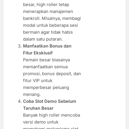
besar, high roller tetap
menerapkan manajemen
bankroll. Misalnya, membagi
modal untuk beberapa sesi
bermain agar tidak habis
dalam satu putaran.
Manfaatkan Bonus dan
Fitur Eksklusif
Pemain besar biasanya
memanfaatkan semua
promosi, bonus deposit, dan
fitur VIP untuk
memperbesar peluang
menang.
Coba Slot Demo Sebelum
Taruhan Besar
Banyak high roller mencoba
versi demo untuk
memahami mekanisme slot