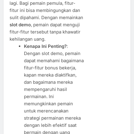
lagi. Bagi pemain pemula, fitur-
fitur ini bisa membingungkan dan
sulit dipahami. Dengan memainkan
slot demo
, pemain dapat menguji
fitur-fitur tersebut tanpa khawatir
kehilangan uang.
Kenapa Ini Penting?
:
Dengan slot demo, pemain
dapat memahami bagaimana
fitur-fitur bonus bekerja,
kapan mereka diaktifkan,
dan bagaimana mereka
mempengaruhi hasil
permainan. Ini
memungkinkan pemain
untuk merencanakan
strategi permainan mereka
dengan lebih efektif saat
bermain dengan uang