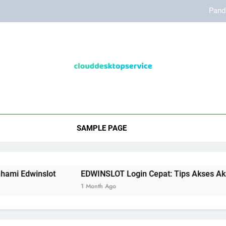
Pand
EDWINSLOT Login Cep
Tips Memastikan Login Edwinslot Berjalan Lanc
TIARA4D Log
ud Desktop Service
Pand
kses Desktop Berbasis Awan Yang Cepat Dan Aman Dari Cloud D
EDWINSLOT Login Cep
SAMPLE PAGE
Tips Memastikan Login Edwinslot Berjalan Lanc
inslot
EDWINSLOT Login Cepat: Tips Akses Akun tanp
1 Month Ago