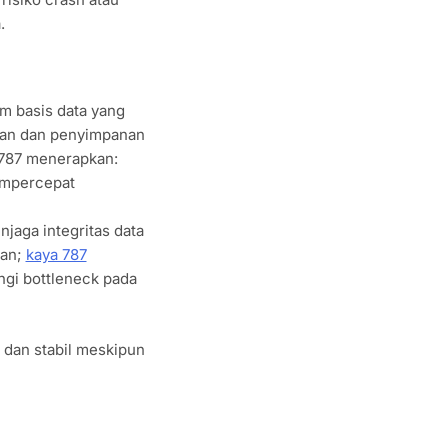
.
em basis data yang
lan dan penyimpanan
A 787 menerapkan:
mpercepat
jaga integritas data
han;
kaya 787
gi bottleneck pada
 dan stabil meskipun