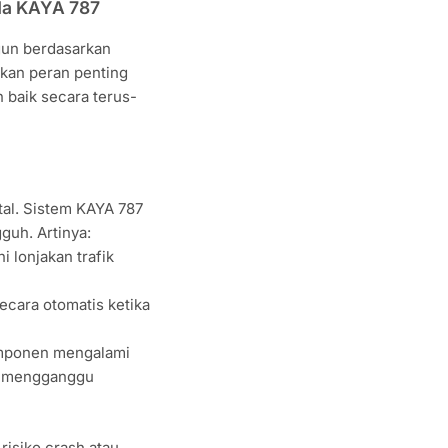
da KAYA 787
gun berdasarkan
kan peran penting
 baik secara terus-
ital. Sistem KAYA 787
guh. Artinya:
 lonjakan trafik
ecara otomatis ketika
omponen mengalami
pa mengganggu
isiko crash atau