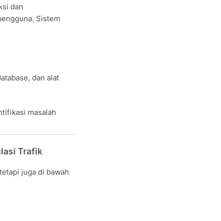
ksi dan
pengguna. Sistem
atabase, dan alat
tifikasi masalah
asi Trafik
tetapi juga di bawah