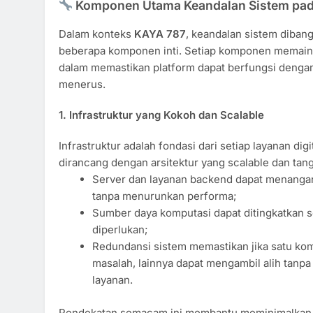
Komponen Utama Keandalan Sistem pa
Dalam konteks
KAYA 787
, keandalan sistem diban
beberapa komponen inti. Setiap komponen memain
dalam memastikan platform dapat berfungsi dengan
menerus.
1. Infrastruktur yang Kokoh dan Scalable
Infrastruktur adalah fondasi dari setiap layanan dig
dirancang dengan arsitektur yang scalable dan tang
Server dan layanan backend dapat menangani
tanpa menurunkan performa;
Sumber daya komputasi dapat ditingkatkan s
diperlukan;
Redundansi sistem memastikan jika satu k
masalah, lainnya dapat mengambil alih tan
layanan.
Pendekatan semacam ini membantu meminimalkan r