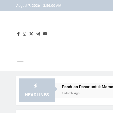
Skip
August 7, 2026
3:56:01 AM
to
content
Clo
Nikmati A
Menjaga Data Akun
Panduan Dasar untuk Memahami Edw
1 Month Ago
HEADLINES