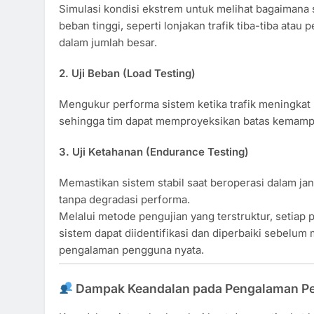
Simulasi kondisi ekstrem untuk melihat bagaimana
beban tinggi, seperti lonjakan trafik tiba-tiba atau
dalam jumlah besar.
2. Uji Beban (Load Testing)
Mengukur performa sistem ketika trafik meningkat 
sehingga tim dapat memproyeksikan batas kemamp
3. Uji Ketahanan (Endurance Testing)
Memastikan sistem stabil saat beroperasi dalam ja
tanpa degradasi performa.
Melalui metode pengujian yang terstruktur, setiap
sistem dapat diidentifikasi dan diperbaiki sebelu
pengalaman pengguna nyata.
Dampak Keandalan pada Pengalaman P