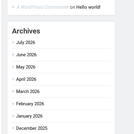
A WordPress Commenter
on
Hello world!
Archives
July 2026
June 2026
May 2026
April 2026
March 2026
February 2026
January 2026
December 2025