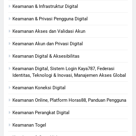
Keamanan & Infrastruktur Digital
Keamanan & Privasi Pengguna Digital
Keamanan Akses dan Validasi Akun
Keamanan Akun dan Privasi Digital
Keamanan Digital & Aksesibilitas
Keamanan Digital, Sistem Login Kaya787, Federasi
Identitas, Teknologi & Inovasi, Manajemen Akses Global
Keamanan Koneksi Digital
Keamanan Online, Platform Horas88, Panduan Pengguna
Keamanan Perangkat Digital
Keamanan Togel