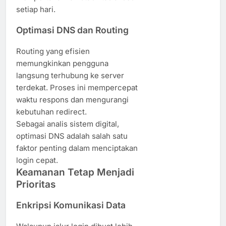
setiap hari.
Optimasi DNS dan Routing
Routing yang efisien
memungkinkan pengguna
langsung terhubung ke server
terdekat. Proses ini mempercepat
waktu respons dan mengurangi
kebutuhan redirect.
Sebagai analis sistem digital,
optimasi DNS adalah salah satu
faktor penting dalam menciptakan
login cepat.
Keamanan Tetap Menjadi
Prioritas
Enkripsi Komunikasi Data