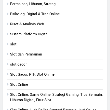
Permainan, Hiburan, Strategi
Psikologi Digital & Tren Online
Riset & Analisis Web
Sistem Platform Digital
slot
Slot dan Permainan
slot gacor
Slot Gacor, RTP, Slot Online
Slot Online
Slot Online, Game Online, Strategi Gaming, Tips Bermain,
Hiburan Digital, Fitur Slot
Slot Online, High Roller, Strategi Bermain, Judi Online,