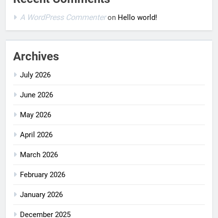
A WordPress Commenter
on
Hello world!
Archives
July 2026
June 2026
May 2026
April 2026
March 2026
February 2026
January 2026
December 2025