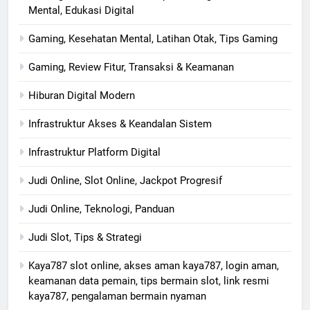
Mental, Edukasi Digital
Gaming, Kesehatan Mental, Latihan Otak, Tips Gaming
Gaming, Review Fitur, Transaksi & Keamanan
Hiburan Digital Modern
Infrastruktur Akses & Keandalan Sistem
Infrastruktur Platform Digital
Judi Online, Slot Online, Jackpot Progresif
Judi Online, Teknologi, Panduan
Judi Slot, Tips & Strategi
Kaya787 slot online, akses aman kaya787, login aman,
keamanan data pemain, tips bermain slot, link resmi
kaya787, pengalaman bermain nyaman