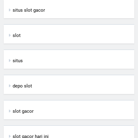
situs slot gacor
slot
situs
depo slot
slot gacor
slot gacor hari ini