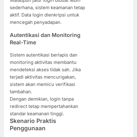
Walaupun jalur login dibuat lebih
sederhana, sistem keamanan tetap
aktif. Data login dienkripsi untuk
mencegah penyadapan.
Autentikasi dan Monitoring
Real-Time
Sistem autentikasi berlapis dan
monitoring aktivitas membantu
mendeteksi akses tidak sah. Jika
terjadi aktivitas mencurigakan,
sistem akan memicu verifikasi
tambahan.
Dengan demikian, login tanpa
redirect tetap mempertahankan
standar keamanan tinggi.
Skenario Praktis
Penggunaan