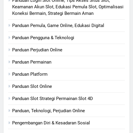
Panduan Login Slot Online, Tips Akses Situs Slot,
Keamanan Akun Slot, Edukasi Pemula Slot, Optimalisasi
Koneksi Bermain, Strategi Bermain Aman
Panduan Pemula, Game Online, Edukasi Digital
Panduan Pengguna & Teknologi
Panduan Perjudian Online
Panduan Permainan
Panduan Platform
Panduan Slot Online
Panduan Slot Strategi Permainan Slot 4D
Panduan, Teknologi, Perjudian Online
Pengembangan Diri & Kesadaran Sosial