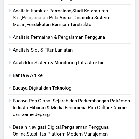
Analisis Karakter Permainan,Studi Keteraturan
Slot,Pengamatan Pola Visual,Dinamika Sistem
Mesin,Pendekatan Bermain Terstruktur
Analisis Permainan & Pengalaman Pengguna
Analisis Slot & Fitur Lanjutan
Arsitektur Sistem & Monitoring Infrastruktur
Berita & Artikel
Budaya Digital dan Teknologi
Budaya Pop Global Sejarah dan Perkembangan Pokémon
Industri Hiburan & Media Fenomena Pop Culture Anime
dan Game Jepang
Desain Navigasi Digital,Pengalaman Pengguna
Online,Stabilitas Platform Modern,Manajemen