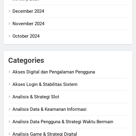
December 2024
November 2024
October 2024
Categories
Akses Digital dan Pengalaman Pengguna
Akses Login & Stabilitas Sistem
Analisis & Strategi Slot
Analisis Data & Keamanan Informasi
Analisis Data Pengguna & Strategi Waktu Bermain
Analisis Game & Strategi Digital