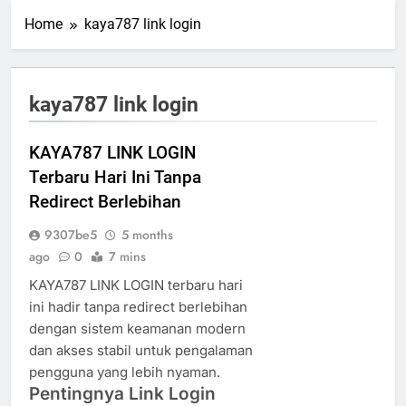
Home
kaya787 link login
kaya787 link login
KAYA787 LINK LOGIN
Terbaru Hari Ini Tanpa
Redirect Berlebihan
9307be5
5 months
ago
0
7 mins
KAYA787 LINK LOGIN terbaru hari
ini hadir tanpa redirect berlebihan
dengan sistem keamanan modern
dan akses stabil untuk pengalaman
pengguna yang lebih nyaman.
Pentingnya Link Login