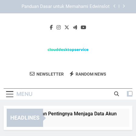
Skip
EDWINSLOT Login Cepat: Tips Akses Akun tanpa
to
Hambatan
content
Tips Memastikan Login Edwinslot Berjalan
Lancar dengan Akses yang Stabil dan Aman
TIARA4D Login dan Pentingnya Menjaga Data
Akun
Panduan Dasar untuk Memahami Edwinslot
EDWINSLOT Login Cepat: Tips Akses Akun tanpa
Hambatan
Cloud Desktop
Nikmati Akses Desktop Berbasis Awan Yang
Tips Memastikan Login Edwinslot Berjalan
NEWSLETTER
RANDOM NEWS
Service
Lancar dengan Akses yang Stabil dan Aman
Cepat Dan Aman Dari Cloud Desktop
Service.
MENU
IARA4D Login dan Pentingnya Menjaga Data Akun
Pandu
HEADLINES
Weeks Ago
1 Mont