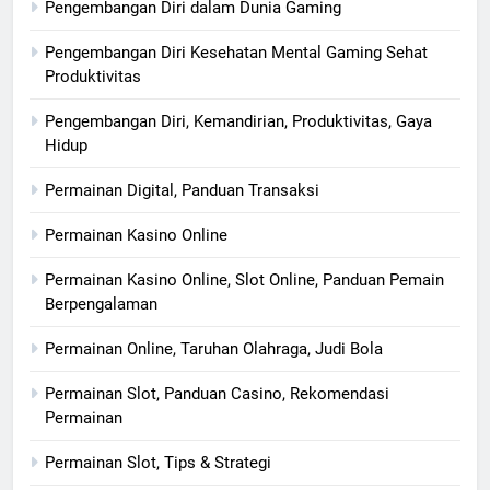
Pengembangan Diri dalam Dunia Gaming
Pengembangan Diri Kesehatan Mental Gaming Sehat
Produktivitas
Pengembangan Diri, Kemandirian, Produktivitas, Gaya
Hidup
Permainan Digital, Panduan Transaksi
Permainan Kasino Online
Permainan Kasino Online, Slot Online, Panduan Pemain
Berpengalaman
Permainan Online, Taruhan Olahraga, Judi Bola
Permainan Slot, Panduan Casino, Rekomendasi
Permainan
Permainan Slot, Tips & Strategi