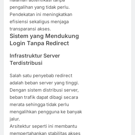
pengalihan yang tidak perlu.
Pendekatan ini meningkatkan
efisiensi sekaligus menjaga
transparansi akses.
Sistem yang Mendukung
Login Tanpa Redirect
Infrastruktur Server
Terdistribusi
Salah satu penyebab redirect
adalah beban server yang tinggi.
Dengan sistem distribusi server,
beban trafik dapat dibagi secara
merata sehingga tidak perlu
mengalihkan pengguna ke banyak
jalur.
Arsitektur seperti ini membantu
mempertahankan stabilitas akses