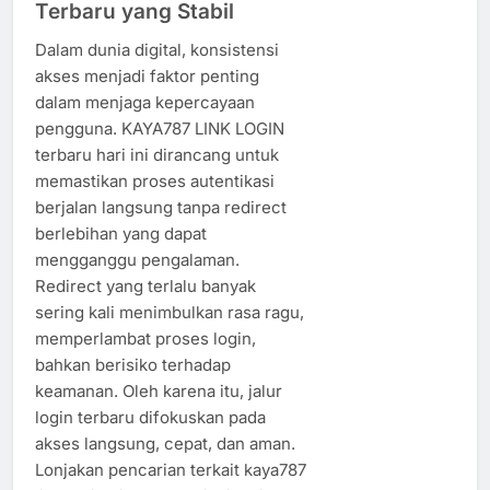
Terbaru yang Stabil
Dalam dunia digital, konsistensi
akses menjadi faktor penting
dalam menjaga kepercayaan
pengguna. KAYA787 LINK LOGIN
terbaru hari ini dirancang untuk
memastikan proses autentikasi
berjalan langsung tanpa redirect
berlebihan yang dapat
mengganggu pengalaman.
Redirect yang terlalu banyak
sering kali menimbulkan rasa ragu,
memperlambat proses login,
bahkan berisiko terhadap
keamanan. Oleh karena itu, jalur
login terbaru difokuskan pada
akses langsung, cepat, dan aman.
Lonjakan pencarian terkait kaya787