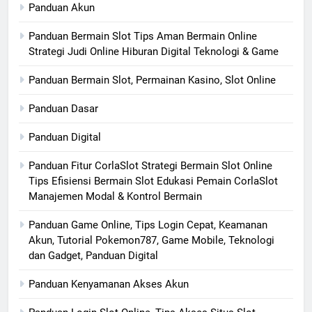
Panduan Akun
Panduan Bermain Slot Tips Aman Bermain Online
Strategi Judi Online Hiburan Digital Teknologi & Game
Panduan Bermain Slot, Permainan Kasino, Slot Online
Panduan Dasar
Panduan Digital
Panduan Fitur CorlaSlot Strategi Bermain Slot Online
Tips Efisiensi Bermain Slot Edukasi Pemain CorlaSlot
Manajemen Modal & Kontrol Bermain
Panduan Game Online, Tips Login Cepat, Keamanan
Akun, Tutorial Pokemon787, Game Mobile, Teknologi
dan Gadget, Panduan Digital
Panduan Kenyamanan Akses Akun