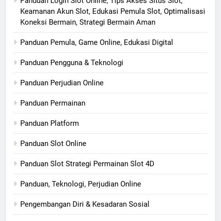
Panduan Login Slot Online, Tips Akses Situs Slot,
Keamanan Akun Slot, Edukasi Pemula Slot, Optimalisasi
Koneksi Bermain, Strategi Bermain Aman
Panduan Pemula, Game Online, Edukasi Digital
Panduan Pengguna & Teknologi
Panduan Perjudian Online
Panduan Permainan
Panduan Platform
Panduan Slot Online
Panduan Slot Strategi Permainan Slot 4D
Panduan, Teknologi, Perjudian Online
Pengembangan Diri & Kesadaran Sosial