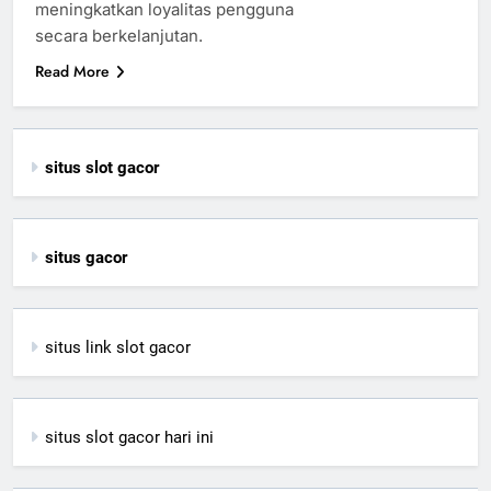
meningkatkan loyalitas pengguna
secara berkelanjutan.
Read More
situs slot gacor
situs gacor
situs link slot gacor
situs slot gacor hari ini