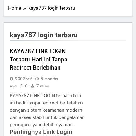
Home
kaya787 login terbaru
kaya787 login terbaru
KAYA787 LINK LOGIN
Terbaru Hari Ini Tanpa
Redirect Berlebihan
9307be5
5 months
ago
0
7 mins
KAYA787 LINK LOGIN terbaru hari
ini hadir tanpa redirect berlebihan
dengan sistem keamanan modern
dan akses stabil untuk pengalaman
pengguna yang lebih nyaman.
Pentingnya Link Login