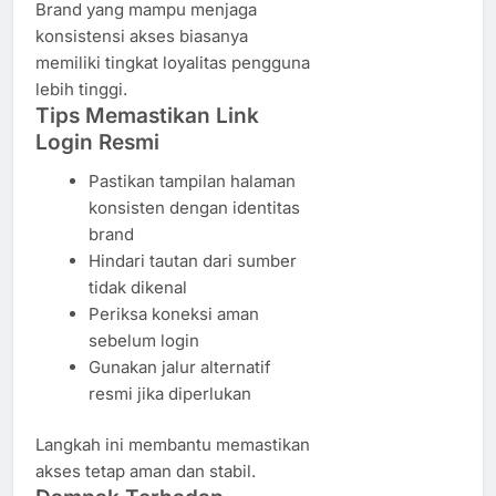
Brand yang mampu menjaga
konsistensi akses biasanya
memiliki tingkat loyalitas pengguna
lebih tinggi.
Tips Memastikan Link
Login Resmi
Pastikan tampilan halaman
konsisten dengan identitas
brand
Hindari tautan dari sumber
tidak dikenal
Periksa koneksi aman
sebelum login
Gunakan jalur alternatif
resmi jika diperlukan
Langkah ini membantu memastikan
akses tetap aman dan stabil.