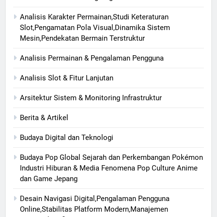
Analisis Karakter Permainan,Studi Keteraturan
Slot,Pengamatan Pola Visual,Dinamika Sistem
Mesin,Pendekatan Bermain Terstruktur
Analisis Permainan & Pengalaman Pengguna
Analisis Slot & Fitur Lanjutan
Arsitektur Sistem & Monitoring Infrastruktur
Berita & Artikel
Budaya Digital dan Teknologi
Budaya Pop Global Sejarah dan Perkembangan Pokémon
Industri Hiburan & Media Fenomena Pop Culture Anime
dan Game Jepang
Desain Navigasi Digital,Pengalaman Pengguna
Online,Stabilitas Platform Modern,Manajemen