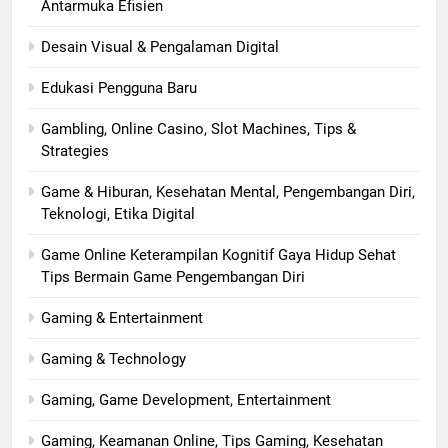
Antarmuka Efisien
Desain Visual & Pengalaman Digital
Edukasi Pengguna Baru
Gambling, Online Casino, Slot Machines, Tips &
Strategies
Game & Hiburan, Kesehatan Mental, Pengembangan Diri,
Teknologi, Etika Digital
Game Online Keterampilan Kognitif Gaya Hidup Sehat
Tips Bermain Game Pengembangan Diri
Gaming & Entertainment
Gaming & Technology
Gaming, Game Development, Entertainment
Gaming, Keamanan Online, Tips Gaming, Kesehatan