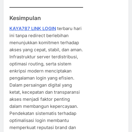
Kesimpulan
KAYA787 LINK LOGIN
terbaru hari
ini tanpa redirect berlebihan
menunjukkan komitmen terhadap
akses yang cepat, stabil, dan aman.
Infrastruktur server terdistribusi,
optimasi routing, serta sistem
enkripsi modern menciptakan
pengalaman login yang efisien.
Dalam persaingan digital yang
ketat, kecepatan dan transparansi
akses menjadi faktor penting
dalam membangun kepercayaan.
Pendekatan sistematis terhadap
optimalisasi login membantu
memperkuat reputasi brand dan