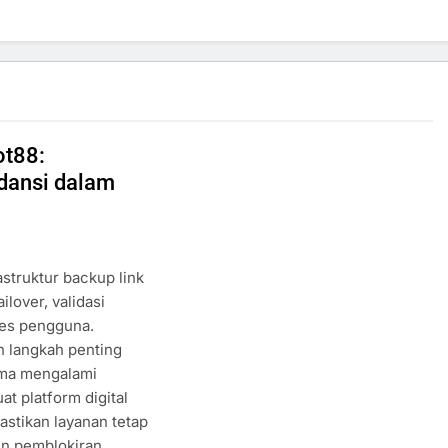
ot88:
dansi dalam
truktur backup link
lover, validasi
ses pengguna.
 langkah penting
tama mengalami
t platform digital
stikan layanan tetap
un pemblokiran