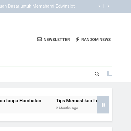
uan Dasar untuk Memahami Edwinslot
at: Tips Akses Akun tanpa Hambatan
ar dengan Akses yang Stabil dan Aman
NEWSLETTER
RANDOM NEWS
in dan Pentingnya Menjaga Data Akun
uan Dasar untuk Memahami Edwinslot
esktop Service.
at: Tips Akses Akun tanpa Hambatan
ar dengan Akses yang Stabil dan Aman
ambatan
Tips Memastikan Login Edwinslot Berjalan Lan
2 Months Ago