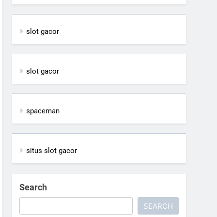
slot gacor
slot gacor
spaceman
situs slot gacor
Search
SEARCH