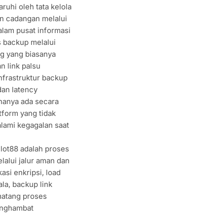
ruhi oleh tata kelola
an cadangan melalui
alam pusat informasi
 backup melalui
ng yang biasanya
 link palsu
infrastruktur backup
 dan latency
hanya ada secara
atform yang tidak
lami kegagalan saat
Slot88 adalah proses
lalui jalur aman dan
kasi enkripsi, load
ala, backup link
matang proses
enghambat