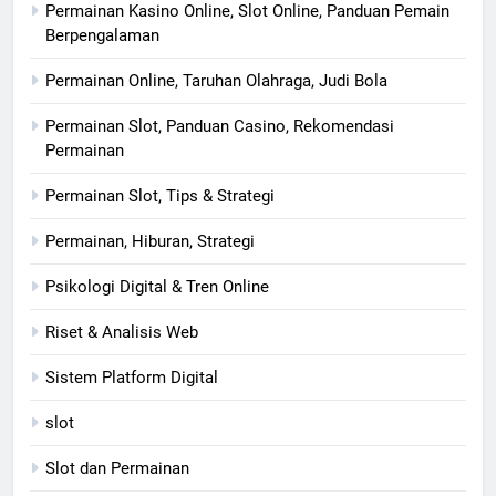
Permainan Kasino Online, Slot Online, Panduan Pemain
Berpengalaman
Permainan Online, Taruhan Olahraga, Judi Bola
Permainan Slot, Panduan Casino, Rekomendasi
Permainan
Permainan Slot, Tips & Strategi
Permainan, Hiburan, Strategi
Psikologi Digital & Tren Online
Riset & Analisis Web
Sistem Platform Digital
slot
Slot dan Permainan