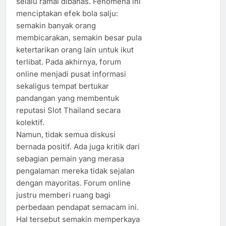
selalu ramai dibahas. Fenomena ini
menciptakan efek bola salju:
semakin banyak orang
membicarakan, semakin besar pula
ketertarikan orang lain untuk ikut
terlibat. Pada akhirnya, forum
online menjadi pusat informasi
sekaligus tempat bertukar
pandangan yang membentuk
reputasi Slot Thailand secara
kolektif.
Namun, tidak semua diskusi
bernada positif. Ada juga kritik dari
sebagian pemain yang merasa
pengalaman mereka tidak sejalan
dengan mayoritas. Forum online
justru memberi ruang bagi
perbedaan pendapat semacam ini.
Hal tersebut semakin memperkaya