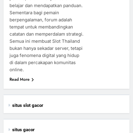
belajar dan mendapatkan panduan.
Sementara bagi pemain
berpengalaman, forum adalah
tempat untuk membandingkan
catatan dan memperdalam strategi.
Semua ini membuat Slot Thailand
bukan hanya sekadar server, tetapi
juga fenomena digital yang hidup
di dalam percakapan komunitas
online.
Read More
situs slot gacor
situs gacor