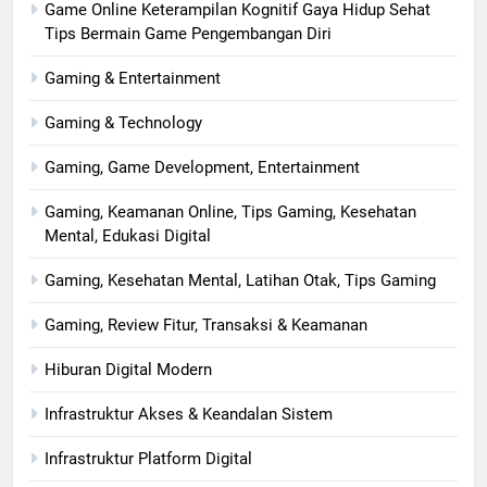
Game Online Keterampilan Kognitif Gaya Hidup Sehat
Tips Bermain Game Pengembangan Diri
Gaming & Entertainment
Gaming & Technology
Gaming, Game Development, Entertainment
Gaming, Keamanan Online, Tips Gaming, Kesehatan
Mental, Edukasi Digital
Gaming, Kesehatan Mental, Latihan Otak, Tips Gaming
Gaming, Review Fitur, Transaksi & Keamanan
Hiburan Digital Modern
Infrastruktur Akses & Keandalan Sistem
Infrastruktur Platform Digital