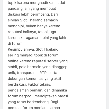
topik karena menghadirkan sudut
pandang lain yang membuat
diskusi lebih berimbang. Dari
sinilah Slot Thailand semakin
menonjol, bukan hanya karena
reputasi baiknya, tetapi juga
karena keragaman opini yang lahir
di forum.
Kesimpulannya, Slot Thailand
sering menjadi topik di forum
online karena reputasi server yang
stabil, pola bermain yang dianggap
unik, transparansi RTP, serta
dukungan komunitas yang aktif
berdiskusi. Faktor teknis,
pengalaman pemain, dan dinamika
forum berpadu menciptakan narasi
yang terus berkembang. Bagi
pemula, forum menjadi sarana