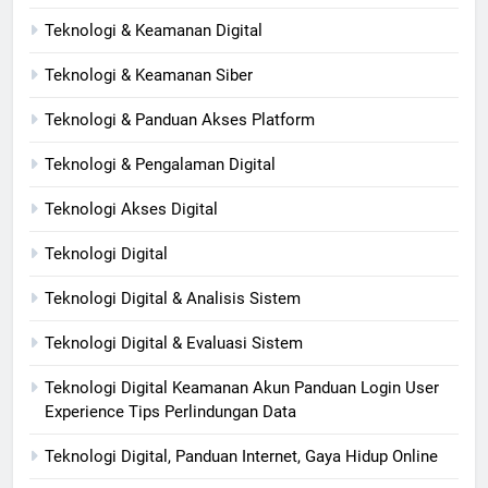
Teknologi & Keamanan Digital
Teknologi & Keamanan Siber
Teknologi & Panduan Akses Platform
Teknologi & Pengalaman Digital
Teknologi Akses Digital
Teknologi Digital
Teknologi Digital & Analisis Sistem
Teknologi Digital & Evaluasi Sistem
Teknologi Digital Keamanan Akun Panduan Login User
Experience Tips Perlindungan Data
Teknologi Digital, Panduan Internet, Gaya Hidup Online