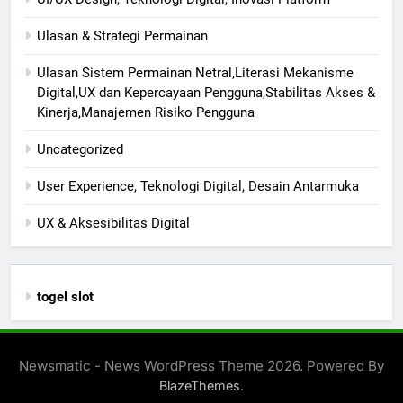
Ulasan & Strategi Permainan
Ulasan Sistem Permainan Netral,Literasi Mekanisme
Digital,UX dan Kepercayaan Pengguna,Stabilitas Akses &
Kinerja,Manajemen Risiko Pengguna
Uncategorized
User Experience, Teknologi Digital, Desain Antarmuka
UX & Aksesibilitas Digital
togel slot
Newsmatic - News WordPress Theme 2026. Powered By
.
BlazeThemes