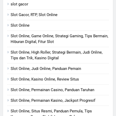
slot gacor
Slot Gacor, RTP, Slot Online
Slot Online
Slot Online, Game Online, Strategi Gaming, Tips Bermain,
Hiburan Digital, Fitur Slot
Slot Online, High Roller, Strategi Bermain, Judi Online,
Tips dan Trik, Kasino Digital
Slot Online, Judi Online, Panduan Pemain
Slot Online, Kasino Online, Review Situs
Slot Online, Permainan Casino, Panduan Taruhan
Slot Online, Permainan Kasino, Jackpot Progresif
Slot Online, Situs Resmi, Panduan Pemula, Tips