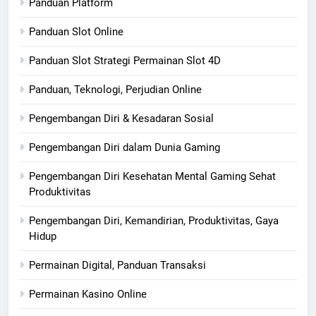
Panduan Platform
Panduan Slot Online
Panduan Slot Strategi Permainan Slot 4D
Panduan, Teknologi, Perjudian Online
Pengembangan Diri & Kesadaran Sosial
Pengembangan Diri dalam Dunia Gaming
Pengembangan Diri Kesehatan Mental Gaming Sehat
Produktivitas
Pengembangan Diri, Kemandirian, Produktivitas, Gaya
Hidup
Permainan Digital, Panduan Transaksi
Permainan Kasino Online