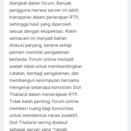
diangkat dalam forum. Banyak
pengguna merasa server ini lebih
transparan dalam penerapan RTP,
sehingga hasil yang diperoleh
sesuai dengan ekspektasi. Klaim
semacam ini menjadi bahan
diskusi panjang, karena setiap
pemain memiliki pengalaman
berbeda. Forum online menjadi
wadah ideal untuk membandingkan
catatan, berbagi pengalaman, dan
membangun kesimpulan bersama
mengenai seberapa konsisten Slot
Thailand dalam menerapkan RTP.
Tidak kalah penting, forum online
memberi ruang bagi komunitas
untuk membentuk narasi kolektif.
Slot Thailand sering disebut
sebagai server yang “ramah