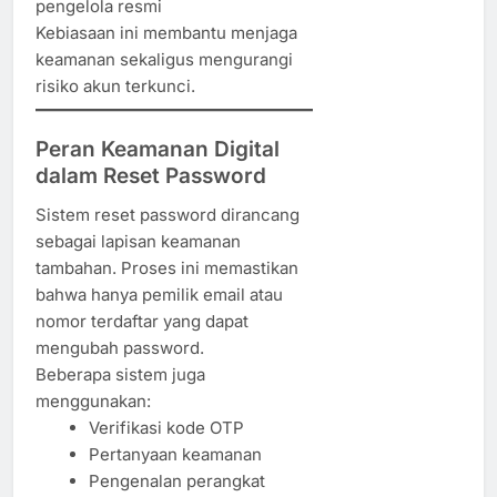
pengelola resmi
Kebiasaan ini membantu menjaga
keamanan sekaligus mengurangi
risiko akun terkunci.
Peran Keamanan Digital
dalam Reset Password
Sistem reset password dirancang
sebagai lapisan keamanan
tambahan. Proses ini memastikan
bahwa hanya pemilik email atau
nomor terdaftar yang dapat
mengubah password.
Beberapa sistem juga
menggunakan:
Verifikasi kode OTP
Pertanyaan keamanan
Pengenalan perangkat