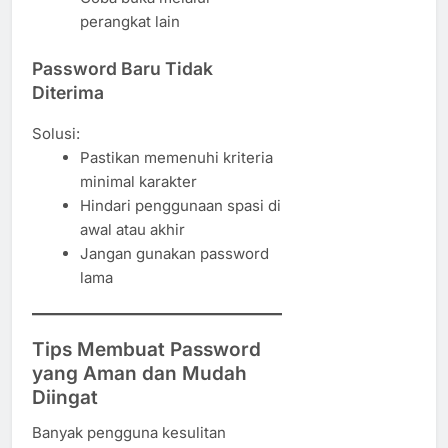
perangkat lain
Password Baru Tidak
Diterima
Solusi:
Pastikan memenuhi kriteria
minimal karakter
Hindari penggunaan spasi di
awal atau akhir
Jangan gunakan password
lama
Tips Membuat Password
yang Aman dan Mudah
Diingat
Banyak pengguna kesulitan