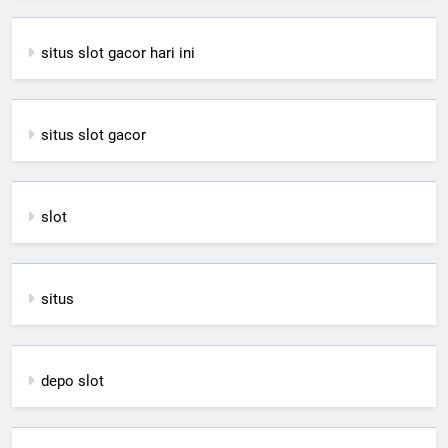
situs slot gacor hari ini
situs slot gacor
slot
situs
depo slot