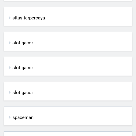
situs terpercaya
slot gacor
slot gacor
slot gacor
spaceman