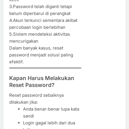
3.Password telah diganti tetapi
belum diperbarui di perangkat
4.Akun terkunci sementara akibat
percobaan login berlebihan
5.Sistem mendeteksi aktivitas
mencurigakan
Dalam banyak kasus, reset
password menjadi solusi paling
efektif.
Kapan Harus Melakukan
Reset Password?
Reset password sebaiknya
dilakukan jika:
Anda benar-benar lupa kata
sandi
Login gagal lebih dari dua