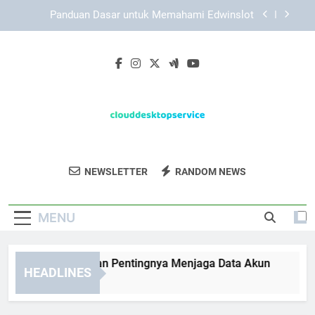
Skip
EDWINSLOT Login Cepat: Tips Akses Akun tanpa
to
Hambatan
content
Tips Memastikan Login Edwinslot Berjalan
Lancar dengan Akses yang Stabil dan Aman
TIARA4D Login dan Pentingnya Menjaga Data
Akun
Panduan Dasar untuk Memahami Edwinslot
EDWINSLOT Login Cepat: Tips Akses Akun tanpa
Hambatan
Cloud Desktop
Nikmati Akses Desktop Berbasis Awan Yang
Tips Memastikan Login Edwinslot Berjalan
NEWSLETTER
RANDOM NEWS
Service
Lancar dengan Akses yang Stabil dan Aman
Cepat Dan Aman Dari Cloud Desktop
Service.
MENU
IARA4D Login dan Pentingnya Menjaga Data Akun
Pandu
HEADLINES
Weeks Ago
1 Mont