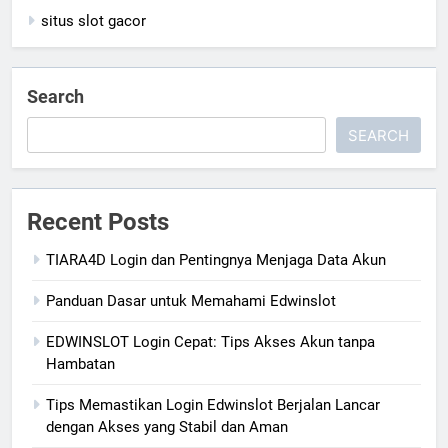
situs slot gacor
Search
SEARCH
Recent Posts
TIARA4D Login dan Pentingnya Menjaga Data Akun
Panduan Dasar untuk Memahami Edwinslot
EDWINSLOT Login Cepat: Tips Akses Akun tanpa
Hambatan
Tips Memastikan Login Edwinslot Berjalan Lancar
dengan Akses yang Stabil dan Aman