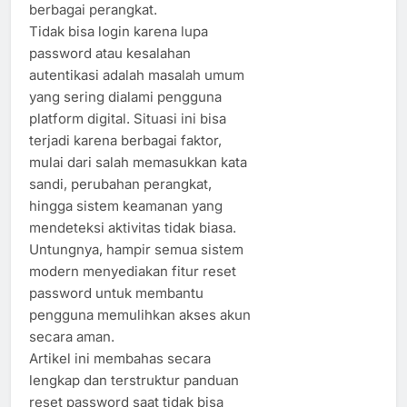
berbagai perangkat.
Tidak bisa login karena lupa
password atau kesalahan
autentikasi adalah masalah umum
yang sering dialami pengguna
platform digital. Situasi ini bisa
terjadi karena berbagai faktor,
mulai dari salah memasukkan kata
sandi, perubahan perangkat,
hingga sistem keamanan yang
mendeteksi aktivitas tidak biasa.
Untungnya, hampir semua sistem
modern menyediakan fitur reset
password untuk membantu
pengguna memulihkan akses akun
secara aman.
Artikel ini membahas secara
lengkap dan terstruktur panduan
reset password saat tidak bisa