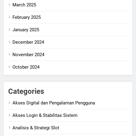
March 2025
February 2025
January 2025
December 2024
November 2024
October 2024
Categories
Akses Digital dan Pengalaman Pengguna
Akses Login & Stabilitas Sistem
Analisis & Strategi Slot