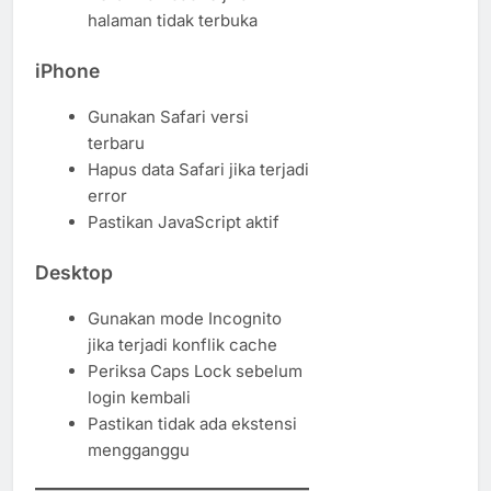
halaman tidak terbuka
iPhone
Gunakan Safari versi
terbaru
Hapus data Safari jika terjadi
error
Pastikan JavaScript aktif
Desktop
Gunakan mode Incognito
jika terjadi konflik cache
Periksa Caps Lock sebelum
login kembali
Pastikan tidak ada ekstensi
mengganggu