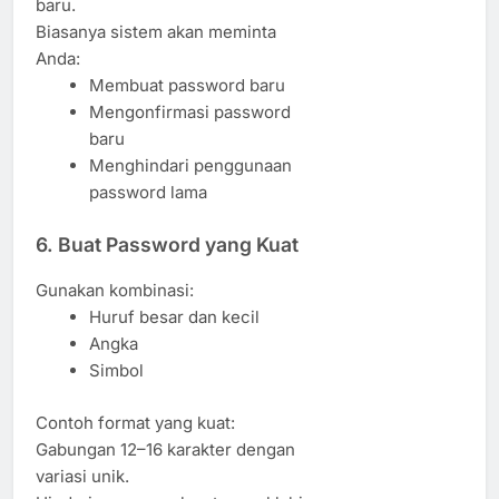
baru.
Biasanya sistem akan meminta
Anda:
Membuat password baru
Mengonfirmasi password
baru
Menghindari penggunaan
password lama
6. Buat Password yang Kuat
Gunakan kombinasi:
Huruf besar dan kecil
Angka
Simbol
Contoh format yang kuat:
Gabungan 12–16 karakter dengan
variasi unik.