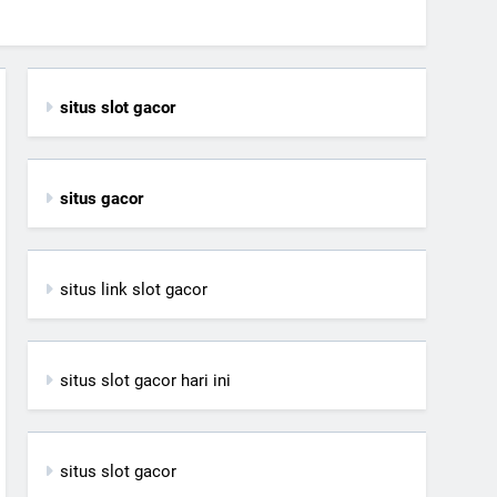
situs slot gacor
situs gacor
situs link slot gacor
situs slot gacor hari ini
situs slot gacor