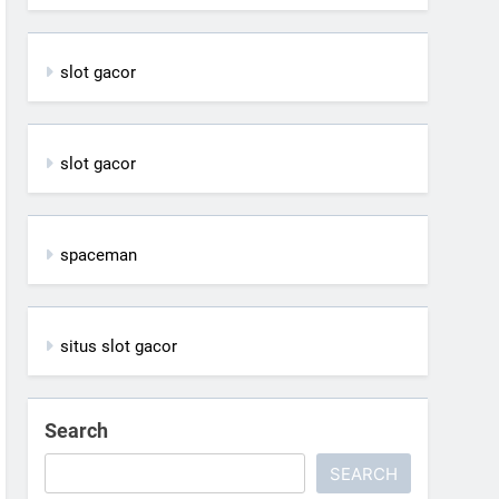
slot gacor
slot gacor
spaceman
situs slot gacor
Search
SEARCH