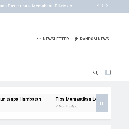
uan Dasar untuk Memahami Edwinslot
at: Tips Akses Akun tanpa Hambatan
ar dengan Akses yang Stabil dan Aman
NEWSLETTER
RANDOM NEWS
in dan Pentingnya Menjaga Data Akun
uan Dasar untuk Memahami Edwinslot
esktop Service.
at: Tips Akses Akun tanpa Hambatan
ar dengan Akses yang Stabil dan Aman
ambatan
Tips Memastikan Login Edwinslot Berjalan Lan
2 Months Ago