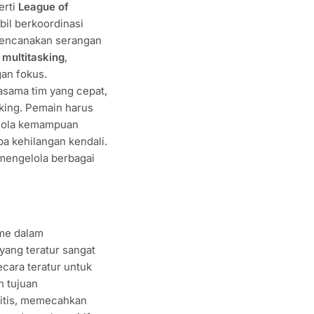
erti
League of
bil berkoordinasi
rencanakan serangan
k
multitasking
,
gan fokus.
asama tim yang cepat,
ing. Pemain harus
elola kemampuan
pa kehilangan kendali.
 mengelola berbagai
ame dalam
 yang teratur sangat
secara teratur untuk
n tujuan
kritis, memecahkan