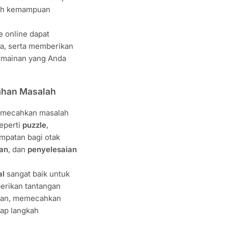
sah kemampuan
 online dapat
a, serta memberikan
ermainan yang Anda
ahan Masalah
memecahkan masalah
eperti
puzzle
,
patan bagi otak
an
, dan
penyelesaian
al
sangat baik untuk
erikan tantangan
saan, memecahkan
iap langkah