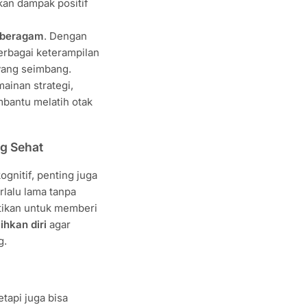
kan dampak positif
beragam
. Dengan
erbagai keterampilan
yang seimbang.
ainan strategi,
bantu melatih otak
g Sehat
gnitif, penting juga
rlalu lama tanpa
stikan untuk memberi
hkan diri
agar
g.
tapi juga bisa