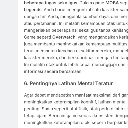
beberapa tugas sekaligus
. Dalam game
MOBA
sep
Legends
, Anda harus mengontrol satu karakter sam
dengan tim Anda, mengelola sumber daya, dan me
atau pertahanan. Ini melatih kemampuan otak untu
mengerjakan beberapa hal sekaligus tanpa kehilan
Game seperti
Overwatch
, yang mengandalkan kerj
juga membantu meningkatkan kemampuan multitask
terus memantau keadaan di sekitar mereka, meng
karakter mereka, dan berkoordinasi dengan tim tan
Ini melatih otak untuk lebih cepat menanggapi dan
informasi secara bersamaan.
6.
Pentingnya Latihan Mental Teratur
Agar dapat mendapatkan manfaat maksimal dari g
meningkatkan keterampilan kognitif, latihan mental
penting. Sama seperti otot fisik, otak perlu dilatih 
tetap tajam. Bermain game secara konsisten denga
meningkatkan keterampilan otak, seperti berpikir 