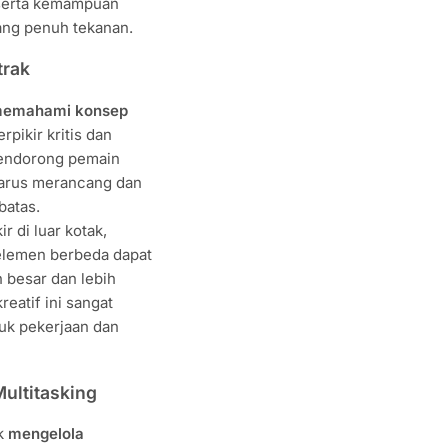
erta kemampuan
ang penuh tekanan.
trak
emahami konsep
pikir kritis dan
ndorong pemain
 harus merancang dan
batas.
 di luar kotak,
lemen berbeda dapat
 besar dan lebih
reatif ini sangat
uk pekerjaan dan
ltitasking
k
mengelola