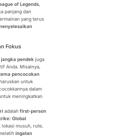
eague of Legends
,
a panjang dan
ermainan yang terus
menyelesaikan
an Fokus
 jangka pendek
juga
if Anda. Misalnya,
tema pencocokan
iharuskan untuk
ncocokkannya dalam
k untuk meningkatkan
ri
adalah
first-person
rike: Global
lokasi musuh, rute,
 melatih
ingatan