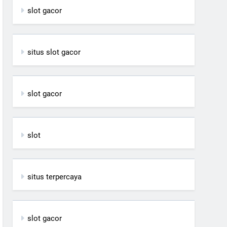
slot gacor
situs slot gacor
slot gacor
slot
situs terpercaya
slot gacor