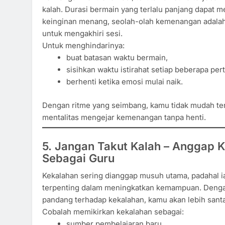
kalah. Durasi bermain yang terlalu panjang dapat 
keinginan menang, seolah-olah kemenangan adalah
untuk mengakhiri sesi.
Untuk menghindarinya:
buat batasan waktu bermain,
sisihkan waktu istirahat setiap beberapa per
berhenti ketika emosi mulai naik.
Dengan ritme yang seimbang, kamu tidak mudah te
mentalitas mengejar kemenangan tanpa henti.
5. Jangan Takut Kalah – Anggap 
Sebagai Guru
Kekalahan sering dianggap musuh utama, padahal ia
terpenting dalam meningkatkan kemampuan. Deng
pandang terhadap kekalahan, kamu akan lebih sant
Cobalah memikirkan kekalahan sebagai:
sumber pembelajaran baru,