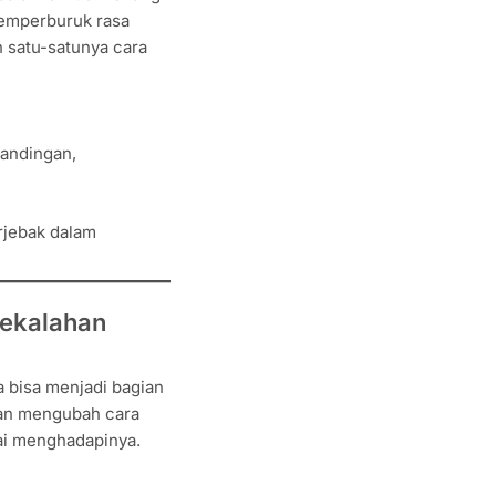
memperburuk rasa
 satu-satunya cara
tandingan,
rjebak dalam
Kekalahan
 bisa menjadi bagian
an mengubah cara
ai menghadapinya.