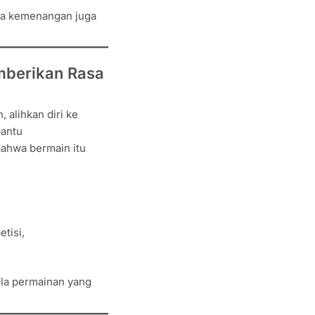
ada kemenangan juga
mberikan Rasa
 alihkan diri ke
bantu
ahwa bermain itu
tisi,
pola permainan yang