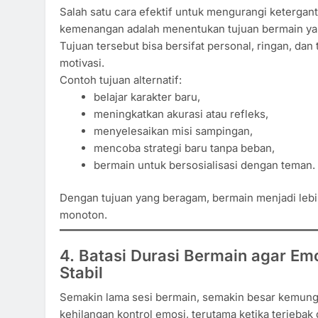
Salah satu cara efektif untuk mengurangi keterga
kemenangan adalah menentukan tujuan bermain yang
Tujuan tersebut bisa bersifat personal, ringan, da
motivasi.
Contoh tujuan alternatif:
belajar karakter baru,
meningkatkan akurasi atau refleks,
menyelesaikan misi sampingan,
mencoba strategi baru tanpa beban,
bermain untuk bersosialisasi dengan teman.
Dengan tujuan yang beragam, bermain menjadi lebi
monoton.
4. Batasi Durasi Bermain agar Em
Stabil
Semakin lama sesi bermain, semakin besar kemun
kehilangan kontrol emosi, terutama ketika terjebak