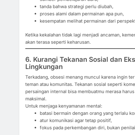
tanda bahwa strategi perlu diubah,
proses alami dalam permainan apa pun,
kesempatan melihat permainan dari perspekt
Ketika kekalahan tidak lagi menjadi ancaman, keme
akan terasa seperti keharusan.
6. Kurangi Tekanan Sosial dan Ek
Lingkungan
Terkadang, obsesi menang muncul karena ingin terl
teman atau komunitas. Tekanan sosial seperti kome
persaingan internal bisa membuatmu merasa harus 
maksimal.
Untuk menjaga kenyamanan mental:
batasi bermain dengan orang yang terlalu kom
atur komunikasi agar tetap positif,
fokus pada perkembangan diri, bukan penilai