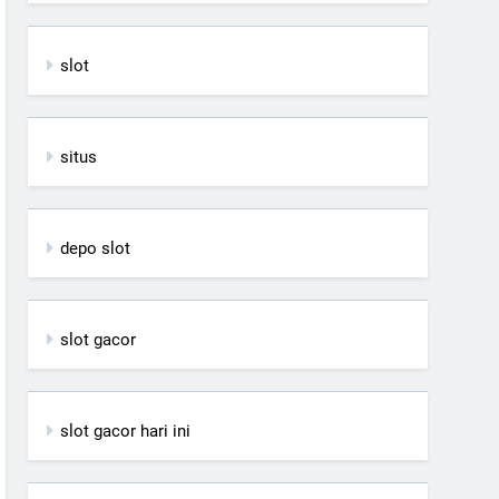
slot
situs
depo slot
slot gacor
slot gacor hari ini