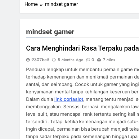
Home
mindset gamer
mindset gamer
Cara Menghindari Rasa Terpaku pa
9307be5
8 Months Ago
0
7 Mins
Panduan lengkap untuk membantu pemain game me
terhadap kemenangan dan menikmati permainan den
santai, dan seimbang. Cocok untuk gamer yang in
kenyamanan mental tanpa kehilangan keseruan ber
Dalam dunia
link corlaslot
, menang tentu menjadi 
membanggakan. Sensasi berhasil mengalahkan law
level sulit, atau mencapai rank tertentu sering ka
tersendiri. Tetapi ketika kemenangan menjadi satu-
ingin dicapai, permainan bisa berubah menjadi tek
tanpa sadar terpaku pada kemenangan hingga lupa