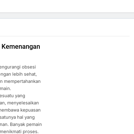
da Kemenangan
ngurangi obsesi
gan lebih sehat,
gin mempertahankan
main.
sesuatu yang
an, menyelesaikan
li membawa kepuasan
satunya hal yang
anan. Banyak pemain
 menikmati proses.