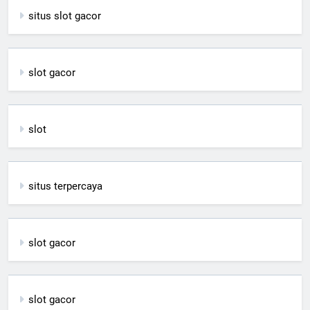
situs slot gacor
slot gacor
slot
situs terpercaya
slot gacor
slot gacor