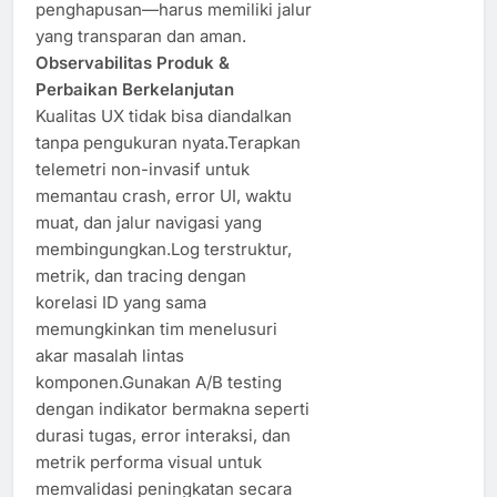
penghapusan—harus memiliki jalur
yang transparan dan aman.
Observabilitas Produk &
Perbaikan Berkelanjutan
Kualitas UX tidak bisa diandalkan
tanpa pengukuran nyata.Terapkan
telemetri non-invasif untuk
memantau crash, error UI, waktu
muat, dan jalur navigasi yang
membingungkan.Log terstruktur,
metrik, dan tracing dengan
korelasi ID yang sama
memungkinkan tim menelusuri
akar masalah lintas
komponen.Gunakan A/B testing
dengan indikator bermakna seperti
durasi tugas, error interaksi, dan
metrik performa visual untuk
memvalidasi peningkatan secara