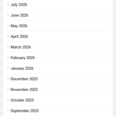
July 2026
June 2026
May 2026
April 2026
March 2026
February 2026
January 2026
December 2025
November 2025
October 2025
September 2025