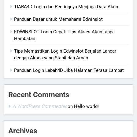
TIARA4D Login dan Pentingnya Menjaga Data Akun
Panduan Dasar untuk Memahami Edwinslot
EDWINSLOT Login Cepat: Tips Akses Akun tanpa
Hambatan
Tips Memastikan Login Edwinslot Berjalan Lancar
dengan Akses yang Stabil dan Aman
Panduan Login Lebah4D Jika Halaman Terasa Lambat
Recent Comments
A WordPress Commenter
on
Hello world!
Archives