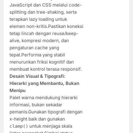
JavaScript dan CSS melalui code-
splitting dan tree-shaking, serta
terapkan lazy loading untuk
elemen non-kritis.Pastikan koneksi
tetap lincah dengan reuse/keep-
alive, kompresi modern, dan
pengaturan cache yang
tepat.Performa yang stabil
menurunkan friksi kognitif dan
membuat kontrol terasa responsif.
Desain Visual & Tipografi:
Hierarki yang Membantu, Bukan
Menipu
Palet warna mendukung hierarki
informasi, bukan sekadar
pemanis.Gunakan tipografi dengan
x-height baik dan gunakan
untuk menjaga skala
clamp()