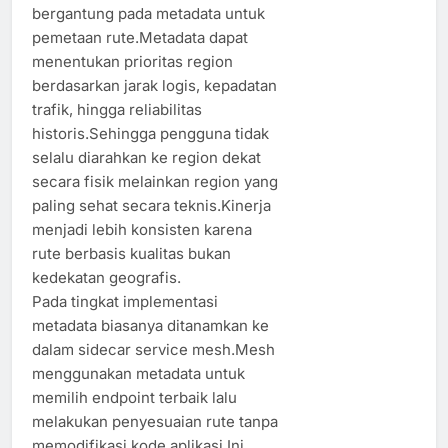
bergantung pada metadata untuk
pemetaan rute.Metadata dapat
menentukan prioritas region
berdasarkan jarak logis, kepadatan
trafik, hingga reliabilitas
historis.Sehingga pengguna tidak
selalu diarahkan ke region dekat
secara fisik melainkan region yang
paling sehat secara teknis.Kinerja
menjadi lebih konsisten karena
rute berbasis kualitas bukan
kedekatan geografis.
Pada tingkat implementasi
metadata biasanya ditanamkan ke
dalam sidecar service mesh.Mesh
menggunakan metadata untuk
memilih endpoint terbaik lalu
melakukan penyesuaian rute tanpa
memodifikasi kode aplikasi.Ini