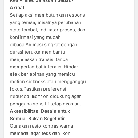
Real-Time: Jelaskan Sebab-
Akibat
Setiap aksi membutuhkan respons
yang terasa, misalnya perubahan
state tombol, indikator proses, dan
konfirmasi yang mudah
dibaca.Animasi singkat dengan
durasi terukur membantu
menjelaskan transisi tanpa
memperlambat interaksi.Hindari
efek berlebihan yang memicu
motion sickness atau mengganggu
fokus.Pastikan preferensi
didukung agar
reduced motion
pengguna sensitif tetap nyaman.
Aksesibilitas: Desain untuk
Semua, Bukan Segelintir
Gunakan rasio kontras warna
memadai agar teks dan ikon