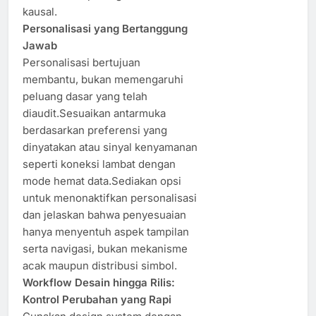
kausal.
Personalisasi yang Bertanggung
Jawab
Personalisasi bertujuan
membantu, bukan memengaruhi
peluang dasar yang telah
diaudit.Sesuaikan antarmuka
berdasarkan preferensi yang
dinyatakan atau sinyal kenyamanan
seperti koneksi lambat dengan
mode hemat data.Sediakan opsi
untuk menonaktifkan personalisasi
dan jelaskan bahwa penyesuaian
hanya menyentuh aspek tampilan
serta navigasi, bukan mekanisme
acak maupun distribusi simbol.
Workflow Desain hingga Rilis:
Kontrol Perubahan yang Rapi