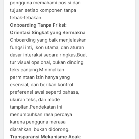
pengguna memahami posisi dan
tujuan setiap komponen tanpa
tebak-tebakan.
Onboarding Tanpa Friksi:
Orientasi Singkat yang Bermakna
Onboarding yang baik menjelaskan
fungsi inti, ikon utama, dan aturan
dasar interaksi secara ringkas.Buat
tur visual opsional, bukan dinding
teks panjang.Minimalkan
permintaan izin hanya yang
esensial, dan berikan kontrol
preferensi awal seperti bahasa,
ukuran teks, dan mode
tampilan.Pendekatan ini
menumbuhkan rasa percaya
karena pengguna merasa
diarahkan, bukan didorong.
Transparansi Mekanisme Acak: