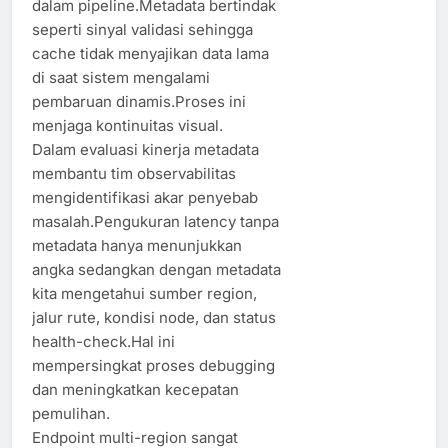
dalam pipeline.Metadata bertindak
seperti sinyal validasi sehingga
cache tidak menyajikan data lama
di saat sistem mengalami
pembaruan dinamis.Proses ini
menjaga kontinuitas visual.
Dalam evaluasi kinerja metadata
membantu tim observabilitas
mengidentifikasi akar penyebab
masalah.Pengukuran latency tanpa
metadata hanya menunjukkan
angka sedangkan dengan metadata
kita mengetahui sumber region,
jalur rute, kondisi node, dan status
health-check.Hal ini
mempersingkat proses debugging
dan meningkatkan kecepatan
pemulihan.
Endpoint multi-region sangat