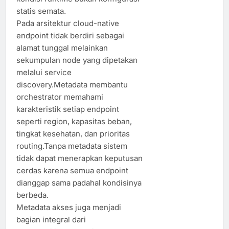
statis semata.
Pada arsitektur cloud-native
endpoint tidak berdiri sebagai
alamat tunggal melainkan
sekumpulan node yang dipetakan
melalui service
discovery.Metadata membantu
orchestrator memahami
karakteristik setiap endpoint
seperti region, kapasitas beban,
tingkat kesehatan, dan prioritas
routing.Tanpa metadata sistem
tidak dapat menerapkan keputusan
cerdas karena semua endpoint
dianggap sama padahal kondisinya
berbeda.
Metadata akses juga menjadi
bagian integral dari