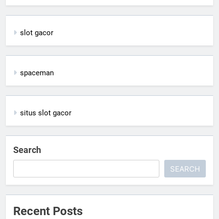
slot gacor
spaceman
situs slot gacor
Search
SEARCH
Recent Posts