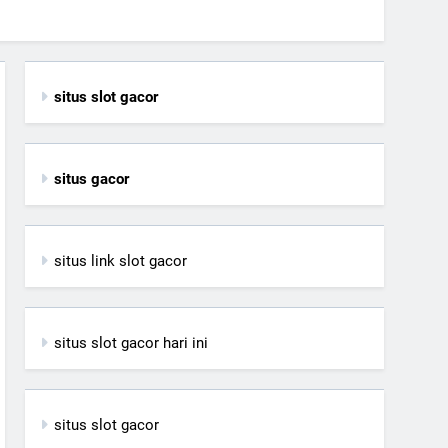
situs slot gacor
situs gacor
situs link slot gacor
situs slot gacor hari ini
situs slot gacor