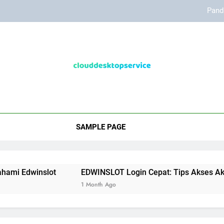
Pand
EDWINSLOT Login Cep
Tips Memastikan Login Edwinslot Berjalan Lanc
TIARA4D Log
ud Desktop Service
Pand
kses Desktop Berbasis Awan Yang Cepat Dan Aman Dari Cloud D
EDWINSLOT Login Cep
SAMPLE PAGE
Tips Memastikan Login Edwinslot Berjalan Lanc
slot
EDWINSLOT Login Cepat: Tips Akses Akun tanpa 
1 Month Ago