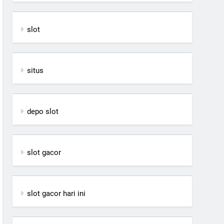
slot
situs
depo slot
slot gacor
slot gacor hari ini