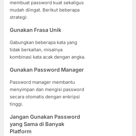
membuat password kuat sekaligus
mudah diingat. Berikut beberapa
strategi:
Gunakan Frasa Unik
Gabungkan beberapa kata yang
tidak berkaitan, misalnya
kombinasi kata acak dengan angka.
Gunakan Password Manager
Password manager membantu
menyimpan dan mengisi password
secara otomatis dengan enkripsi
tinggi.
Jangan Gunakan Password
yang Sama di Banyak
Platform