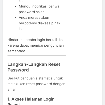
kali
Muncul notifikasi bahwa
password salah
Anda merasa akun
berpotensi diakses pihak
lain
Hindari mencoba login berkali-kali
karena dapat memicu penguncian
sementara.
Langkah-Langkah Reset
Password
Berikut panduan sistematis untuk
melakukan reset password dengan
aman.
1. Akses Halaman Login
Resmi