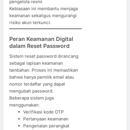
pengelola resmi
Kebiasaan ini membantu menjaga
keamanan sekaligus mengurangi
risiko akun terkunci.
Peran Keamanan Digital
dalam Reset Password
Sistem reset password dirancang
sebagai lapisan keamanan
tambahan. Proses ini memastikan
bahwa hanya pemilik email atau
nomor terdaftar yang dapat
mengubah password.
Beberapa sistem juga
menggunakan:
Verifikasi kode OTP
Pertanyaan keamanan
Pengenalan perangkat