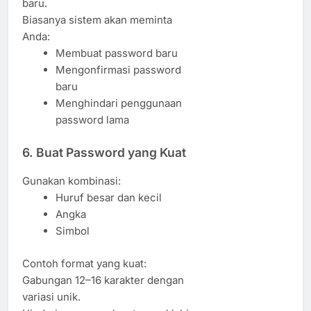
baru.
Biasanya sistem akan meminta
Anda:
Membuat password baru
Mengonfirmasi password
baru
Menghindari penggunaan
password lama
6. Buat Password yang Kuat
Gunakan kombinasi:
Huruf besar dan kecil
Angka
Simbol
Contoh format yang kuat:
Gabungan 12–16 karakter dengan
variasi unik.