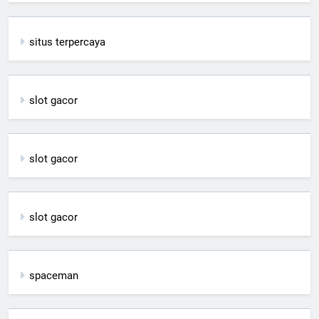
situs terpercaya
slot gacor
slot gacor
slot gacor
spaceman