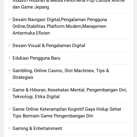
Industri Hiburan & Media Fenomena Pop Culture Anime
dan Game Jepang
Desain Navigasi Digital,Pengalaman Pengguna
Online,Stabilitas Platform Modern,Manajemen
Antarmuka Efisien
Desain Visual & Pengalaman Digital
Edukasi Pengguna Baru
Gambling, Online Casino, Slot Machines, Tips &
Strategies
Game & Hiburan, Kesehatan Mental, Pengembangan Diri,
Teknologi, Etika Digital
Game Online Keterampilan Kognitif Gaya Hidup Sehat
Tips Bermain Game Pengembangan Diri
Gaming & Entertainment