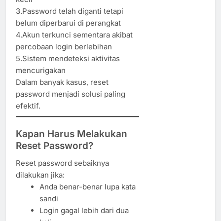
3.Password telah diganti tetapi
belum diperbarui di perangkat
4.Akun terkunci sementara akibat
percobaan login berlebihan
5.Sistem mendeteksi aktivitas
mencurigakan
Dalam banyak kasus, reset
password menjadi solusi paling
efektif.
Kapan Harus Melakukan
Reset Password?
Reset password sebaiknya
dilakukan jika:
Anda benar-benar lupa kata
sandi
Login gagal lebih dari dua