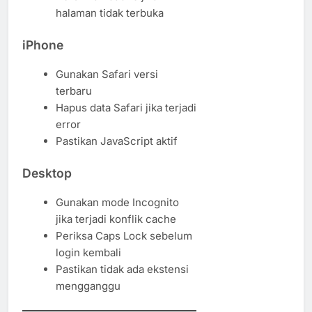
halaman tidak terbuka
iPhone
Gunakan Safari versi
terbaru
Hapus data Safari jika terjadi
error
Pastikan JavaScript aktif
Desktop
Gunakan mode Incognito
jika terjadi konflik cache
Periksa Caps Lock sebelum
login kembali
Pastikan tidak ada ekstensi
mengganggu