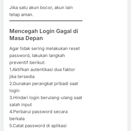
Jika satu akun bocor, akun lain
tetap aman.
Mencegah Login Gagal di
Masa Depan
Agar tidak sering melakukan reset
password, lakukan langkah
preventif berikut:
1.Aktifkan autentikasi dua faktor
jika tersedia
2.Gunakan perangkat pribadi saat
login
3.Hindari login berulang-ulang saat
salah input
4.Perbarui password secara
berkala
5.Catat password di aplikasi