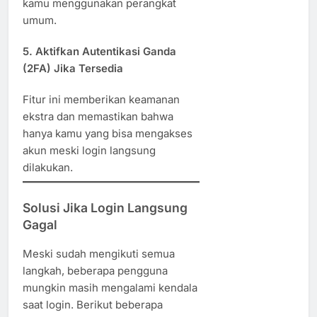
kamu menggunakan perangkat
umum.
5.
Aktifkan Autentikasi Ganda
(2FA) Jika Tersedia
Fitur ini memberikan keamanan
ekstra dan memastikan bahwa
hanya kamu yang bisa mengakses
akun meski login langsung
dilakukan.
Solusi Jika Login Langsung
Gagal
Meski sudah mengikuti semua
langkah, beberapa pengguna
mungkin masih mengalami kendala
saat login. Berikut beberapa