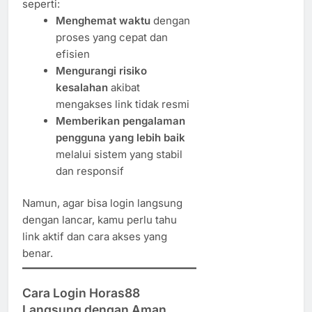
seperti:
Menghemat waktu
dengan
proses yang cepat dan
efisien
Mengurangi risiko
kesalahan
akibat
mengakses link tidak resmi
Memberikan pengalaman
pengguna yang lebih baik
melalui sistem yang stabil
dan responsif
Namun, agar bisa login langsung
dengan lancar, kamu perlu tahu
link aktif dan cara akses yang
benar.
Cara Login Horas88
Langsung dengan Aman