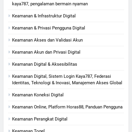
kaya787, pengalaman bermain nyaman
Keamanan & Infrastruktur Digital
Keamanan & Privasi Pengguna Digital
Keamanan Akses dan Validasi Akun
Keamanan Akun dan Privasi Digital
Keamanan Digital & Aksesibilitas
Keamanan Digital, Sistem Login Kaya787, Federasi
Identitas, Teknologi & Inovasi, Manajemen Akses Global
Keamanan Koneksi Digital
Keamanan Online, Platform Horas88, Panduan Pengguna
Keamanan Perangkat Digital
Keamanan Togel