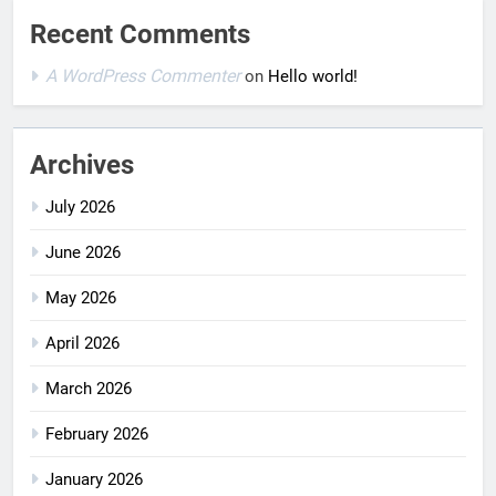
Recent Comments
A WordPress Commenter
on
Hello world!
Archives
July 2026
June 2026
May 2026
April 2026
March 2026
February 2026
January 2026