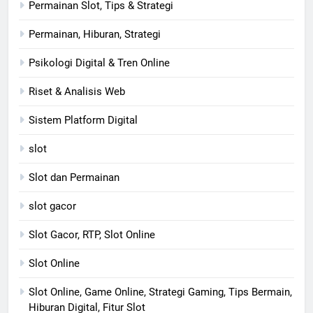
Permainan Slot, Tips & Strategi
Permainan, Hiburan, Strategi
Psikologi Digital & Tren Online
Riset & Analisis Web
Sistem Platform Digital
slot
Slot dan Permainan
slot gacor
Slot Gacor, RTP, Slot Online
Slot Online
Slot Online, Game Online, Strategi Gaming, Tips Bermain,
Hiburan Digital, Fitur Slot