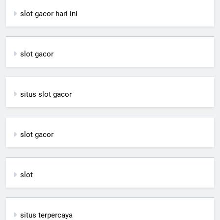
slot gacor hari ini
slot gacor
situs slot gacor
slot gacor
slot
situs terpercaya