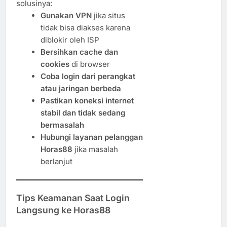
solusinya:
Gunakan VPN
jika situs
tidak bisa diakses karena
diblokir oleh ISP
Bersihkan cache dan
cookies
di browser
Coba login dari perangkat
atau jaringan berbeda
Pastikan koneksi internet
stabil dan tidak sedang
bermasalah
Hubungi layanan pelanggan
Horas88
jika masalah
berlanjut
Tips Keamanan Saat Login
Langsung ke Horas88