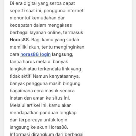
Di era digital yang serba cepat
seperti saat ini, pengguna internet
menuntut kemudahan dan
kecepatan dalam mengakses
berbagai layanan online, termasuk
Horas88
. Bagi kamu yang sudah
memiliki akun, tentu menginginkan
cara
horas88 login
langsung
,
tanpa harus melalui banyak
langkah atau terkendala link yang
tidak aktif. Namun kenyataannya,
banyak pengguna masih bingung
bagaimana cara masuk secara
instan dan aman ke situs ini.
Melalui artikel ini, kamu akan
mendapatkan panduan lengkap
dan terpercaya untuk login
langsung ke akun Horas88.
Informasi dirangkum dari berbagai