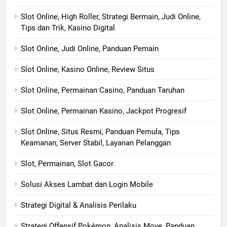
Slot Online, High Roller, Strategi Bermain, Judi Online,
Tips dan Trik, Kasino Digital
Slot Online, Judi Online, Panduan Pemain
Slot Online, Kasino Online, Review Situs
Slot Online, Permainan Casino, Panduan Taruhan
Slot Online, Permainan Kasino, Jackpot Progresif
Slot Online, Situs Resmi, Panduan Pemula, Tips
Keamanan, Server Stabil, Layanan Pelanggan
Slot, Permainan, Slot Gacor
Solusi Akses Lambat dan Login Mobile
Strategi Digital & Analisis Perilaku
Strategi Offensif Pokémon, Analisis Move, Panduan