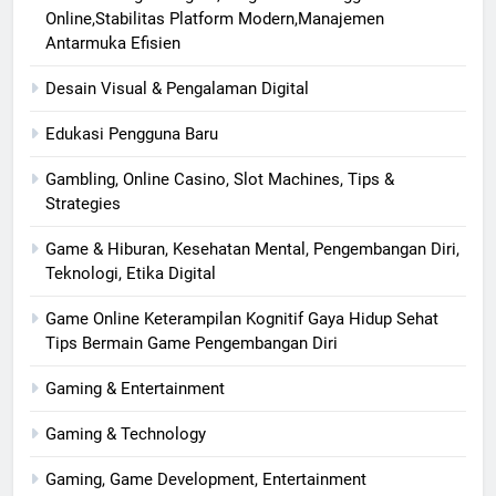
Online,Stabilitas Platform Modern,Manajemen
Antarmuka Efisien
Desain Visual & Pengalaman Digital
Edukasi Pengguna Baru
Gambling, Online Casino, Slot Machines, Tips &
Strategies
Game & Hiburan, Kesehatan Mental, Pengembangan Diri,
Teknologi, Etika Digital
Game Online Keterampilan Kognitif Gaya Hidup Sehat
Tips Bermain Game Pengembangan Diri
Gaming & Entertainment
Gaming & Technology
Gaming, Game Development, Entertainment