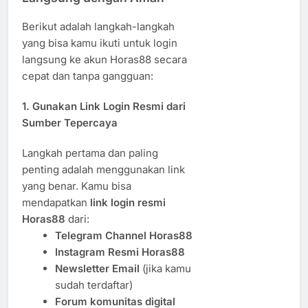
Berikut adalah langkah-langkah
yang bisa kamu ikuti untuk login
langsung ke akun Horas88 secara
cepat dan tanpa gangguan:
1.
Gunakan Link Login Resmi dari
Sumber Tepercaya
Langkah pertama dan paling
penting adalah menggunakan link
yang benar. Kamu bisa
mendapatkan
link login resmi
Horas88
dari:
Telegram Channel Horas88
Instagram Resmi Horas88
Newsletter Email
(jika kamu
sudah terdaftar)
Forum komunitas digital