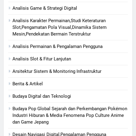
Analisis Game & Strategi Digital
Analisis Karakter Permainan,Studi Keteraturan
Slot,Pengamatan Pola Visual,Dinamika Sistem
Mesin,Pendekatan Bermain Terstruktur
Analisis Permainan & Pengalaman Pengguna
Analisis Slot & Fitur Lanjutan
Arsitektur Sistem & Monitoring Infrastruktur
Berita & Artikel
Budaya Digital dan Teknologi
Budaya Pop Global Sejarah dan Perkembangan Pokémon
Industri Hiburan & Media Fenomena Pop Culture Anime
dan Game Jepang
Desain Navigasi Digital,Pengalaman Pengguna