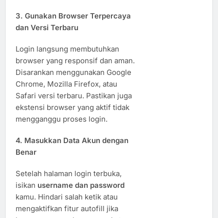
3.
Gunakan Browser Terpercaya
dan Versi Terbaru
Login langsung membutuhkan
browser yang responsif dan aman.
Disarankan menggunakan Google
Chrome, Mozilla Firefox, atau
Safari versi terbaru. Pastikan juga
ekstensi browser yang aktif tidak
mengganggu proses login.
4.
Masukkan Data Akun dengan
Benar
Setelah halaman login terbuka,
isikan
username dan password
kamu. Hindari salah ketik atau
mengaktifkan fitur autofill jika