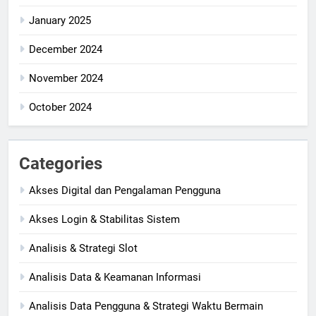
January 2025
December 2024
November 2024
October 2024
Categories
Akses Digital dan Pengalaman Pengguna
Akses Login & Stabilitas Sistem
Analisis & Strategi Slot
Analisis Data & Keamanan Informasi
Analisis Data Pengguna & Strategi Waktu Bermain