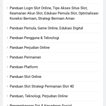
Panduan Login Slot Online, Tips Akses Situs Slot,
Keamanan Akun Slot, Edukasi Pemula Slot, Optimalisasi
Koneksi Bermain, Strategi Bermain Aman
Panduan Pemula, Game Online, Edukasi Digital
Panduan Pengguna & Teknologi
Panduan Perjudian Online
Panduan Permainan
Panduan Platform
Panduan Slot Online
Panduan Slot Strategi Permainan Slot 4D
Panduan, Teknologi, Perjudian Online
Pengembangan Diri & Kesadaran Sosial