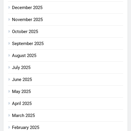
December 2025
November 2025
October 2025
September 2025
August 2025
July 2025
June 2025
May 2025
April 2025
March 2025
February 2025