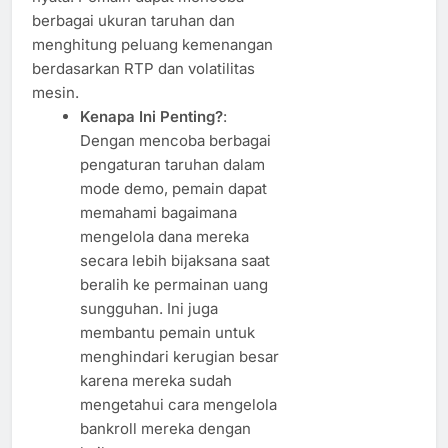
berbagai ukuran taruhan dan
menghitung peluang kemenangan
berdasarkan RTP dan volatilitas
mesin.
Kenapa Ini Penting?
:
Dengan mencoba berbagai
pengaturan taruhan dalam
mode demo, pemain dapat
memahami bagaimana
mengelola dana mereka
secara lebih bijaksana saat
beralih ke permainan uang
sungguhan. Ini juga
membantu pemain untuk
menghindari kerugian besar
karena mereka sudah
mengetahui cara mengelola
bankroll mereka dengan