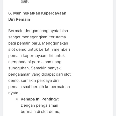
baik.
6.
Meningkatkan Kepercayaan
Diri Pemain
Bermain dengan uang nyata bisa
sangat menegangkan, terutama
bagi pemain baru. Menggunakan
slot demo untuk berlatih memberi
pemain kepercayaan diri untuk
menghadapi permainan uang
sungguhan. Semakin banyak
pengalaman yang didapat dari slot
demo, semakin percaya diri
pemain saat beralih ke permainan
nyata.
Kenapa Ini Penting?
:
Dengan pengalaman
bermain di slot demo,