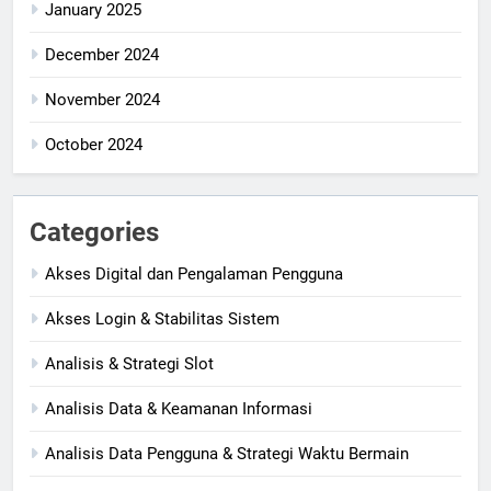
January 2025
December 2024
November 2024
October 2024
Categories
Akses Digital dan Pengalaman Pengguna
Akses Login & Stabilitas Sistem
Analisis & Strategi Slot
Analisis Data & Keamanan Informasi
Analisis Data Pengguna & Strategi Waktu Bermain