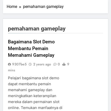
Home
pemahaman gameplay
pemahaman gameplay
Bagaimana Slot Demo
Membantu Pemain
Memahami Gameplay
9307be5
2 years ago
0
9
mins
Pelajari bagaimana slot demo
dapat membantu pemain
memahami gameplay dan
meningkatkan keterampilan
mereka dalam permainan slot
online. Temukan manfaatnya di