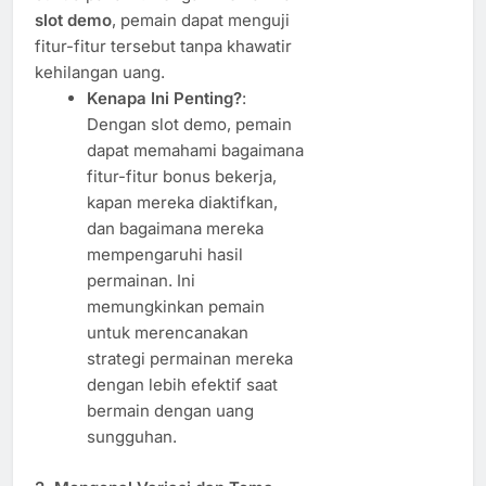
slot demo
, pemain dapat menguji
fitur-fitur tersebut tanpa khawatir
kehilangan uang.
Kenapa Ini Penting?
:
Dengan slot demo, pemain
dapat memahami bagaimana
fitur-fitur bonus bekerja,
kapan mereka diaktifkan,
dan bagaimana mereka
mempengaruhi hasil
permainan. Ini
memungkinkan pemain
untuk merencanakan
strategi permainan mereka
dengan lebih efektif saat
bermain dengan uang
sungguhan.