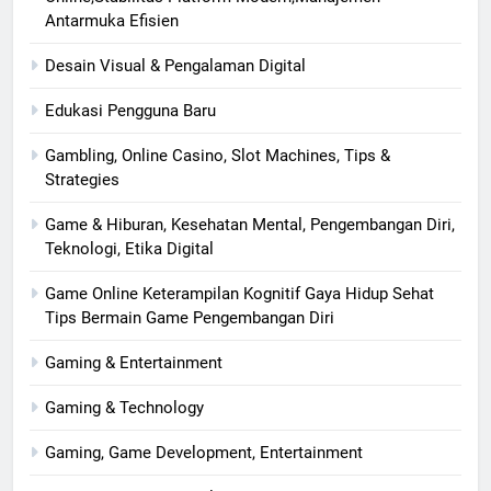
Antarmuka Efisien
Desain Visual & Pengalaman Digital
Edukasi Pengguna Baru
Gambling, Online Casino, Slot Machines, Tips &
Strategies
Game & Hiburan, Kesehatan Mental, Pengembangan Diri,
Teknologi, Etika Digital
Game Online Keterampilan Kognitif Gaya Hidup Sehat
Tips Bermain Game Pengembangan Diri
Gaming & Entertainment
Gaming & Technology
Gaming, Game Development, Entertainment