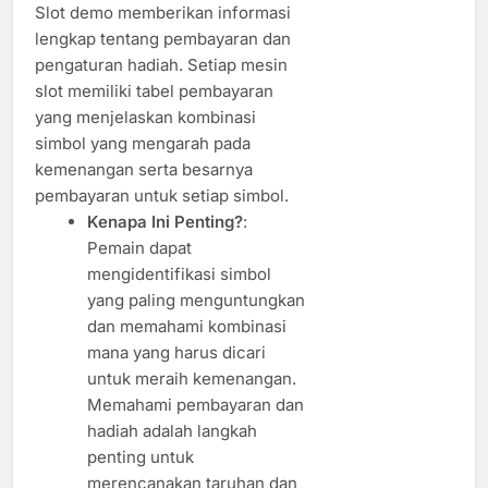
Slot demo memberikan informasi
lengkap tentang pembayaran dan
pengaturan hadiah. Setiap mesin
slot memiliki tabel pembayaran
yang menjelaskan kombinasi
simbol yang mengarah pada
kemenangan serta besarnya
pembayaran untuk setiap simbol.
Kenapa Ini Penting?
:
Pemain dapat
mengidentifikasi simbol
yang paling menguntungkan
dan memahami kombinasi
mana yang harus dicari
untuk meraih kemenangan.
Memahami pembayaran dan
hadiah adalah langkah
penting untuk
merencanakan taruhan dan