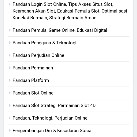
Panduan Login Slot Online, Tips Akses Situs Slot,
Keamanan Akun Slot, Edukasi Pemula Slot, Optimalisasi
Koneksi Bermain, Strategi Bermain Aman
Panduan Pemula, Game Online, Edukasi Digital
Panduan Pengguna & Teknologi
Panduan Perjudian Online
Panduan Permainan
Panduan Platform
Panduan Slot Online
Panduan Slot Strategi Permainan Slot 4D
Panduan, Teknologi, Perjudian Online
Pengembangan Diri & Kesadaran Sosial