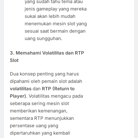
yang sudah tahu tema atau
jenis gameplay yang mereka
sukai akan lebih mudah
menemukan mesin slot yang
sesuai saat bermain dengan
uang sungguhan.
3.
Memahami Volatilitas dan RTP
Slot
Dua konsep penting yang harus
dipahami oleh pemain slot adalah
volatilitas
dan
RTP (Return to
Player)
. Volatilitas mengacu pada
seberapa sering mesin slot
memberikan kemenangan,
sementara RTP menunjukkan
persentase uang yang
dipertaruhkan yang kembali