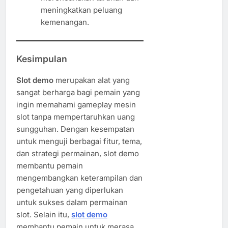
meningkatkan peluang
kemenangan.
Kesimpulan
Slot demo
merupakan alat yang
sangat berharga bagi pemain yang
ingin memahami gameplay mesin
slot tanpa mempertaruhkan uang
sungguhan. Dengan kesempatan
untuk menguji berbagai fitur, tema,
dan strategi permainan, slot demo
membantu pemain
mengembangkan keterampilan dan
pengetahuan yang diperlukan
untuk sukses dalam permainan
slot. Selain itu,
slot demo
membantu pemain untuk merasa