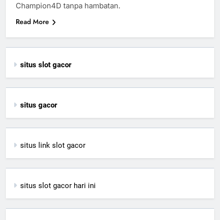
Champion4D tanpa hambatan.
Read More
situs slot gacor
situs gacor
situs link slot gacor
situs slot gacor hari ini