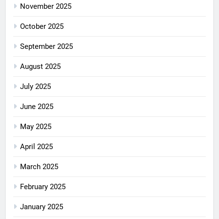
November 2025
October 2025
September 2025
August 2025
July 2025
June 2025
May 2025
April 2025
March 2025
February 2025
January 2025