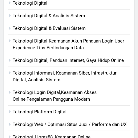
Teknologi Digital
Teknologi Digital & Analisis Sistem
Teknologi Digital & Evaluasi Sistem
Teknologi Digital Keamanan Akun Panduan Login User
Experience Tips Perlindungan Data
Teknologi Digital, Panduan Internet, Gaya Hidup Online
Teknologi Informasi, Keamanan Siber, Infrastruktur
Digital, Analisis Sistem
Teknologi Login Digital,Keamanan Akses
Online,Pengalaman Pengguna Modern
Teknologi Platform Digital
Teknologi Web / Optimasi Situs Judi / Performa dan UX
Teknologi, Horas88, Keamanan Online