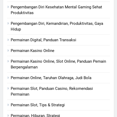
Pengembangan Diri Kesehatan Mental Gaming Sehat
Produktivitas
Pengembangan Diri, Kemandirian, Produktivitas, Gaya
Hidup
Permainan Digital, Panduan Transaksi
Permainan Kasino Online
Permainan Kasino Online, Slot Online, Panduan Pemain
Berpengalaman
Permainan Online, Taruhan Olahraga, Judi Bola
Permainan Slot, Panduan Casino, Rekomendasi
Permainan
Permainan Slot, Tips & Strategi
Permainan, Hiburan, Strategi