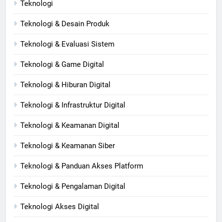
Teknologi
Teknologi & Desain Produk
Teknologi & Evaluasi Sistem
Teknologi & Game Digital
Teknologi & Hiburan Digital
Teknologi & Infrastruktur Digital
Teknologi & Keamanan Digital
Teknologi & Keamanan Siber
Teknologi & Panduan Akses Platform
Teknologi & Pengalaman Digital
Teknologi Akses Digital