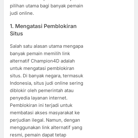
pilihan utama bagi banyak pemain
judi online.
1.
Mengatasi Pemblokiran
Situs
Salah satu alasan utama mengapa
banyak pemain memilih link
alternatif Champion4D adalah
untuk mengatasi pemblokiran
situs. Di banyak negara, termasuk
Indonesia, situs judi online sering
diblokir oleh pemerintah atau
penyedia layanan internet.
Pemblokiran ini terjadi untuk
membatasi akses masyarakat ke
perjudian ilegal. Namun, dengan
menggunakan link alternatif yang
resmi, pemain dapat tetap