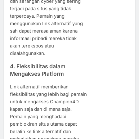
dan serangan cyber yang sering
terjadi pada situs yang tidak
terpercaya. Pemain yang
menggunakan link alternatif yang
sah dapat merasa aman karena
informasi pribadi mereka tidak
akan terekspos atau
disalahgunakan.
4.
Fleksibilitas dalam
Mengakses Platform
Link alternatif memberikan
fleksibilitas yang lebih bagi pemain
untuk mengakses Champion4D
kapan saja dan di mana saja.
Pemain yang menghadapi
pemblokiran situs utama dapat
beralih ke link alternatif dan
melanjutkan permainan mereka