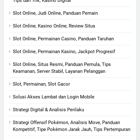
Tips dan Trik, Kasino Digital
Slot Online, Judi Online, Panduan Pemain
Slot Online, Kasino Online, Review Situs
Slot Online, Permainan Casino, Panduan Taruhan
Slot Online, Permainan Kasino, Jackpot Progresif
Slot Online, Situs Resmi, Panduan Pemula, Tips
Keamanan, Server Stabil, Layanan Pelanggan
Slot, Permainan, Slot Gacor
Solusi Akses Lambat dan Login Mobile
Strategi Digital & Analisis Perilaku
Strategi Offensif Pokémon, Analisis Move, Panduan
Kompetitif, Tipe Pokémon Jarak Jauh, Tips Pertempuran