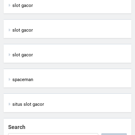
slot gacor
slot gacor
slot gacor
spaceman
situs slot gacor
Search