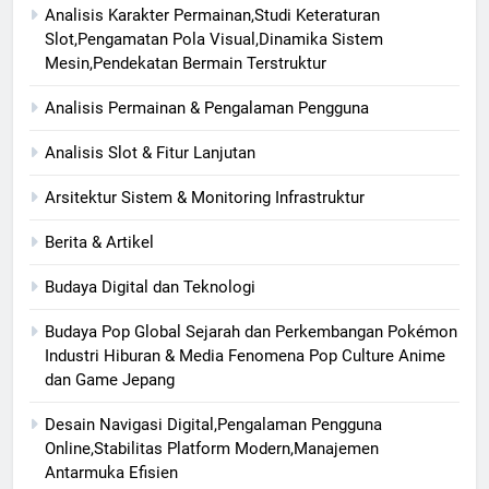
Analisis Karakter Permainan,Studi Keteraturan
Slot,Pengamatan Pola Visual,Dinamika Sistem
Mesin,Pendekatan Bermain Terstruktur
Analisis Permainan & Pengalaman Pengguna
Analisis Slot & Fitur Lanjutan
Arsitektur Sistem & Monitoring Infrastruktur
Berita & Artikel
Budaya Digital dan Teknologi
Budaya Pop Global Sejarah dan Perkembangan Pokémon
Industri Hiburan & Media Fenomena Pop Culture Anime
dan Game Jepang
Desain Navigasi Digital,Pengalaman Pengguna
Online,Stabilitas Platform Modern,Manajemen
Antarmuka Efisien