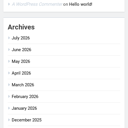
A WordPress Commenter
on
Hello world!
Archives
July 2026
June 2026
May 2026
April 2026
March 2026
February 2026
January 2026
December 2025