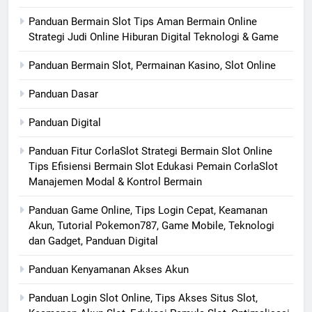
Panduan Bermain Slot Tips Aman Bermain Online
Strategi Judi Online Hiburan Digital Teknologi & Game
Panduan Bermain Slot, Permainan Kasino, Slot Online
Panduan Dasar
Panduan Digital
Panduan Fitur CorlaSlot Strategi Bermain Slot Online
Tips Efisiensi Bermain Slot Edukasi Pemain CorlaSlot
Manajemen Modal & Kontrol Bermain
Panduan Game Online, Tips Login Cepat, Keamanan
Akun, Tutorial Pokemon787, Game Mobile, Teknologi
dan Gadget, Panduan Digital
Panduan Kenyamanan Akses Akun
Panduan Login Slot Online, Tips Akses Situs Slot,