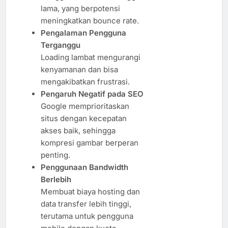
lama, yang berpotensi
meningkatkan bounce rate.
Pengalaman Pengguna
Terganggu
Loading lambat mengurangi
kenyamanan dan bisa
mengakibatkan frustrasi.
Pengaruh Negatif pada SEO
Google memprioritaskan
situs dengan kecepatan
akses baik, sehingga
kompresi gambar berperan
penting.
Penggunaan Bandwidth
Berlebih
Membuat biaya hosting dan
data transfer lebih tinggi,
terutama untuk pengguna