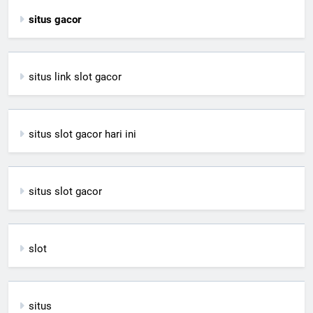
situs gacor
situs link slot gacor
situs slot gacor hari ini
situs slot gacor
slot
situs