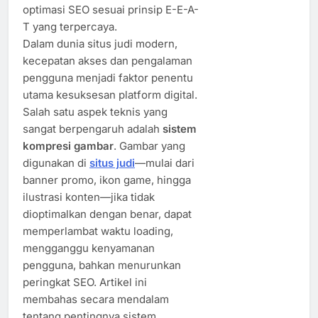
optimasi SEO sesuai prinsip E-E-A-
T yang terpercaya.
Dalam dunia situs judi modern,
kecepatan akses dan pengalaman
pengguna menjadi faktor penentu
utama kesuksesan platform digital.
Salah satu aspek teknis yang
sangat berpengaruh adalah
sistem
kompresi gambar
. Gambar yang
digunakan di
situs judi
—mulai dari
banner promo, ikon game, hingga
ilustrasi konten—jika tidak
dioptimalkan dengan benar, dapat
memperlambat waktu loading,
mengganggu kenyamanan
pengguna, bahkan menurunkan
peringkat SEO. Artikel ini
membahas secara mendalam
tentang pentingnya sistem