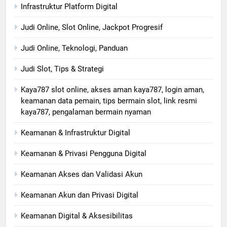
Infrastruktur Platform Digital
Judi Online, Slot Online, Jackpot Progresif
Judi Online, Teknologi, Panduan
Judi Slot, Tips & Strategi
Kaya787 slot online, akses aman kaya787, login aman,
keamanan data pemain, tips bermain slot, link resmi
kaya787, pengalaman bermain nyaman
Keamanan & Infrastruktur Digital
Keamanan & Privasi Pengguna Digital
Keamanan Akses dan Validasi Akun
Keamanan Akun dan Privasi Digital
Keamanan Digital & Aksesibilitas