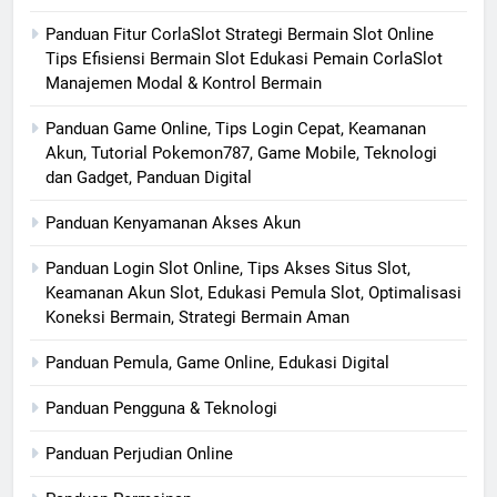
Panduan Fitur CorlaSlot Strategi Bermain Slot Online
Tips Efisiensi Bermain Slot Edukasi Pemain CorlaSlot
Manajemen Modal & Kontrol Bermain
Panduan Game Online, Tips Login Cepat, Keamanan
Akun, Tutorial Pokemon787, Game Mobile, Teknologi
dan Gadget, Panduan Digital
Panduan Kenyamanan Akses Akun
Panduan Login Slot Online, Tips Akses Situs Slot,
Keamanan Akun Slot, Edukasi Pemula Slot, Optimalisasi
Koneksi Bermain, Strategi Bermain Aman
Panduan Pemula, Game Online, Edukasi Digital
Panduan Pengguna & Teknologi
Panduan Perjudian Online