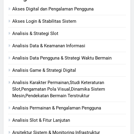
Akses Digital dan Pengalaman Pengguna
Akses Login & Stabilitas Sistem
Analisis & Strategi Slot
Analisis Data & Keamanan Informasi
Analisis Data Pengguna & Strategi Waktu Bermain
Analisis Game & Strategi Digital
Analisis Karakter Permainan,Studi Keteraturan
Slot,Pengamatan Pola Visual,Dinamika Sistem
Mesin,Pendekatan Bermain Terstruktur
Analisis Permainan & Pengalaman Pengguna
Analisis Slot & Fitur Lanjutan
Arsitektur Sistem & Monitoring Infrastruktur