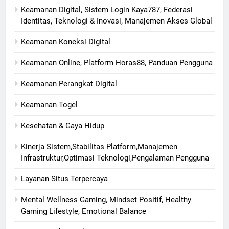
Keamanan Digital, Sistem Login Kaya787, Federasi
Identitas, Teknologi & Inovasi, Manajemen Akses Global
Keamanan Koneksi Digital
Keamanan Online, Platform Horas88, Panduan Pengguna
Keamanan Perangkat Digital
Keamanan Togel
Kesehatan & Gaya Hidup
Kinerja Sistem,Stabilitas Platform,Manajemen
Infrastruktur,Optimasi Teknologi,Pengalaman Pengguna
Layanan Situs Terpercaya
Mental Wellness Gaming, Mindset Positif, Healthy
Gaming Lifestyle, Emotional Balance