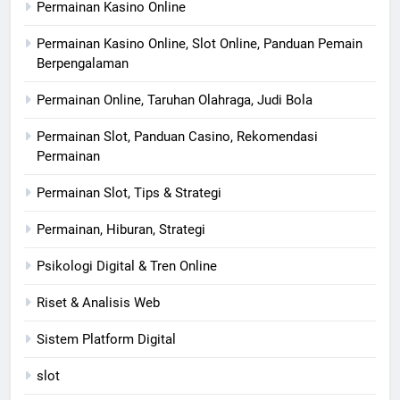
Permainan Kasino Online
Permainan Kasino Online, Slot Online, Panduan Pemain
Berpengalaman
Permainan Online, Taruhan Olahraga, Judi Bola
Permainan Slot, Panduan Casino, Rekomendasi
Permainan
Permainan Slot, Tips & Strategi
Permainan, Hiburan, Strategi
Psikologi Digital & Tren Online
Riset & Analisis Web
Sistem Platform Digital
slot