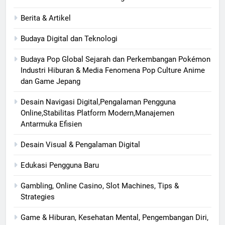
Berita & Artikel
Budaya Digital dan Teknologi
Budaya Pop Global Sejarah dan Perkembangan Pokémon
Industri Hiburan & Media Fenomena Pop Culture Anime
dan Game Jepang
Desain Navigasi Digital,Pengalaman Pengguna
Online,Stabilitas Platform Modern,Manajemen
Antarmuka Efisien
Desain Visual & Pengalaman Digital
Edukasi Pengguna Baru
Gambling, Online Casino, Slot Machines, Tips &
Strategies
Game & Hiburan, Kesehatan Mental, Pengembangan Diri,