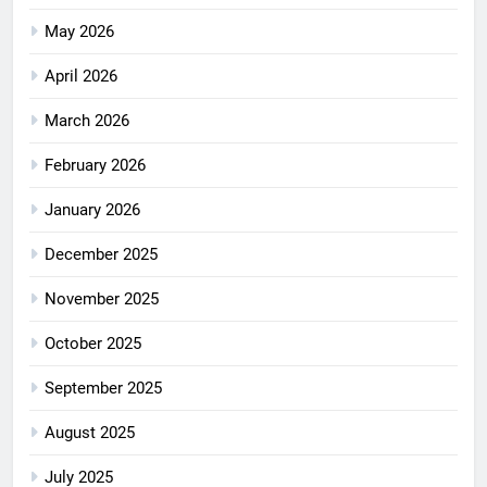
May 2026
April 2026
March 2026
February 2026
January 2026
December 2025
November 2025
October 2025
September 2025
August 2025
July 2025