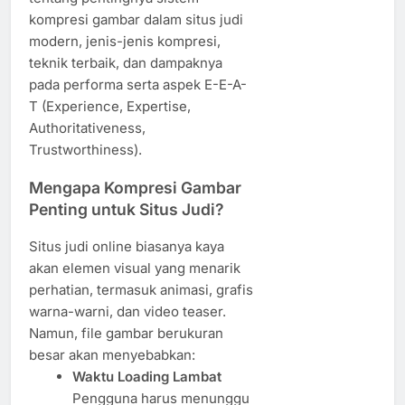
kompresi gambar dalam situs judi
modern, jenis-jenis kompresi,
teknik terbaik, dan dampaknya
pada performa serta aspek E-E-A-
T (Experience, Expertise,
Authoritativeness,
Trustworthiness).
Mengapa Kompresi Gambar
Penting untuk Situs Judi?
Situs judi online biasanya kaya
akan elemen visual yang menarik
perhatian, termasuk animasi, grafis
warna-warni, dan video teaser.
Namun, file gambar berukuran
besar akan menyebabkan:
Waktu Loading Lambat
Pengguna harus menunggu