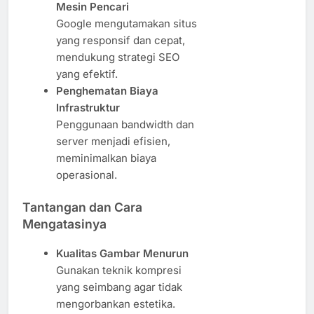
Mesin Pencari
Google mengutamakan situs
yang responsif dan cepat,
mendukung strategi SEO
yang efektif.
Penghematan Biaya
Infrastruktur
Penggunaan bandwidth dan
server menjadi efisien,
meminimalkan biaya
operasional.
Tantangan dan Cara
Mengatasinya
Kualitas Gambar Menurun
Gunakan teknik kompresi
yang seimbang agar tidak
mengorbankan estetika.