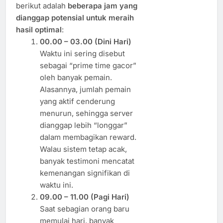
berikut adalah
beberapa jam yang
dianggap potensial untuk meraih
hasil optimal
:
00.00 – 03.00 (Dini Hari)
Waktu ini sering disebut
sebagai “prime time gacor”
oleh banyak pemain.
Alasannya, jumlah pemain
yang aktif cenderung
menurun, sehingga server
dianggap lebih “longgar”
dalam membagikan reward.
Walau sistem tetap acak,
banyak testimoni mencatat
kemenangan signifikan di
waktu ini.
09.00 – 11.00 (Pagi Hari)
Saat sebagian orang baru
memulai hari, banyak