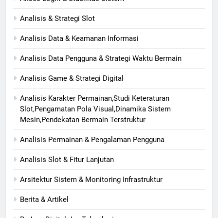
Analisis & Strategi Slot
Analisis Data & Keamanan Informasi
Analisis Data Pengguna & Strategi Waktu Bermain
Analisis Game & Strategi Digital
Analisis Karakter Permainan,Studi Keteraturan
Slot,Pengamatan Pola Visual,Dinamika Sistem
Mesin,Pendekatan Bermain Terstruktur
Analisis Permainan & Pengalaman Pengguna
Analisis Slot & Fitur Lanjutan
Arsitektur Sistem & Monitoring Infrastruktur
Berita & Artikel