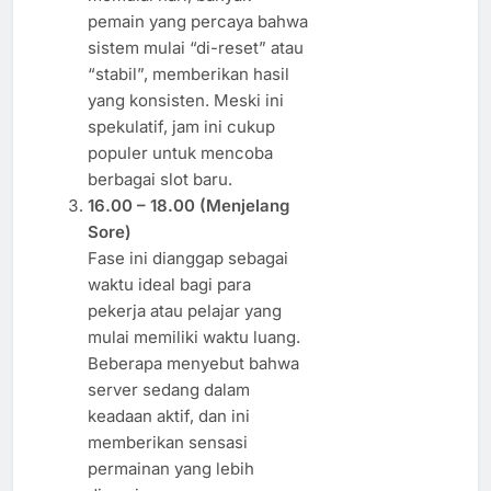
pemain yang percaya bahwa
sistem mulai “di-reset” atau
“stabil”, memberikan hasil
yang konsisten. Meski ini
spekulatif, jam ini cukup
populer untuk mencoba
berbagai slot baru.
16.00 – 18.00 (Menjelang
Sore)
Fase ini dianggap sebagai
waktu ideal bagi para
pekerja atau pelajar yang
mulai memiliki waktu luang.
Beberapa menyebut bahwa
server sedang dalam
keadaan aktif, dan ini
memberikan sensasi
permainan yang lebih