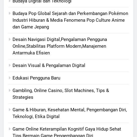
Budaya Digital dan Teknologi
Budaya Pop Global Sejarah dan Perkembangan Pokémon
Industri Hiburan & Media Fenomena Pop Culture Anime
dan Game Jepang
Desain Navigasi Digital,Pengalaman Pengguna
Online,Stabilitas Platform Modern,Manajemen
Antarmuka Efisien
Desain Visual & Pengalaman Digital
Edukasi Pengguna Baru
Gambling, Online Casino, Slot Machines, Tips &
Strategies
Game & Hiburan, Kesehatan Mental, Pengembangan Diri,
Teknologi, Etika Digital
Game Online Keterampilan Kognitif Gaya Hidup Sehat
Tips Bermain Game Pengembangan Diri