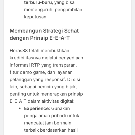
terburu-buru
, yang bisa
memengaruhi pengambilan
keputusan.
Membangun Strategi Sehat
dengan Prinsip E-E-A-T
Horas88 telah membuktikan
kredibilitasnya melalui penyediaan
informasi RTP yang transparan,
fitur demo game, dan layanan
pelanggan yang responsif. Di sisi
lain, sebagai pemain yang bijak,
penting untuk menerapkan prinsip
E-E-A-T dalam aktivitas digital:
Experience
: Gunakan
pengalaman pribadi untuk
mencatat jam bermain
terbaik berdasarkan hasil