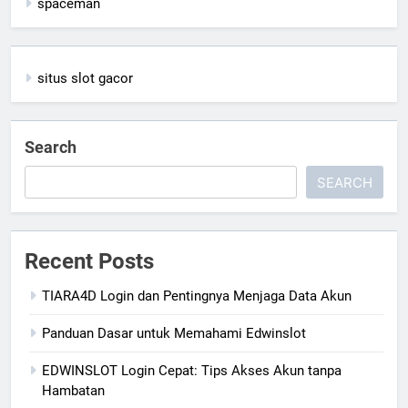
spaceman
situs slot gacor
Search
SEARCH
Recent Posts
TIARA4D Login dan Pentingnya Menjaga Data Akun
Panduan Dasar untuk Memahami Edwinslot
EDWINSLOT Login Cepat: Tips Akses Akun tanpa
Hambatan