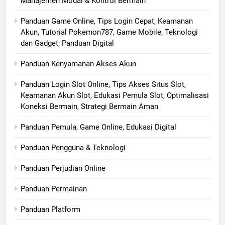
Manajemen Modal & Kontrol Bermain
Panduan Game Online, Tips Login Cepat, Keamanan
Akun, Tutorial Pokemon787, Game Mobile, Teknologi
dan Gadget, Panduan Digital
Panduan Kenyamanan Akses Akun
Panduan Login Slot Online, Tips Akses Situs Slot,
Keamanan Akun Slot, Edukasi Pemula Slot, Optimalisasi
Koneksi Bermain, Strategi Bermain Aman
Panduan Pemula, Game Online, Edukasi Digital
Panduan Pengguna & Teknologi
Panduan Perjudian Online
Panduan Permainan
Panduan Platform