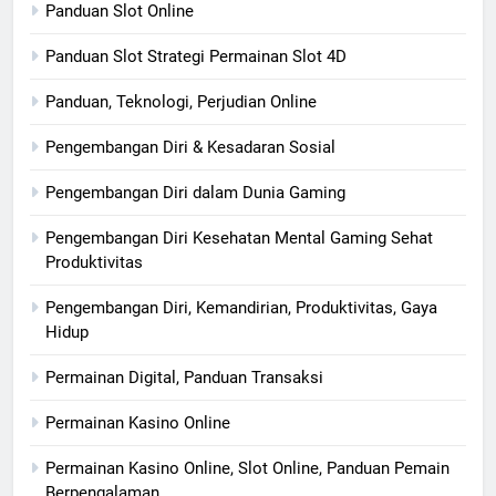
Panduan Slot Online
Panduan Slot Strategi Permainan Slot 4D
Panduan, Teknologi, Perjudian Online
Pengembangan Diri & Kesadaran Sosial
Pengembangan Diri dalam Dunia Gaming
Pengembangan Diri Kesehatan Mental Gaming Sehat
Produktivitas
Pengembangan Diri, Kemandirian, Produktivitas, Gaya
Hidup
Permainan Digital, Panduan Transaksi
Permainan Kasino Online
Permainan Kasino Online, Slot Online, Panduan Pemain
Berpengalaman