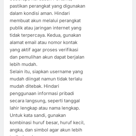
pastikan perangkat yang digunakan
dalam kondisi aman. Hindari
membuat akun melalui perangkat
publik atau jaringan internet yang
tidak terpercaya. Kedua, gunakan
alamat email atau nomor kontak
yang aktif agar proses verifikasi
dan pemulihan akun dapat berjalan
lebih mudah.
Selain itu, siapkan username yang
mudah diingat namun tidak terlalu
mudah ditebak. Hindari
penggunaan informasi pribadi
secara langsung, seperti tanggal
lahir lengkap atau nama lengkap.
Untuk kata sandi, gunakan
kombinasi huruf besar, huruf kecil,
angka, dan simbol agar akun lebih