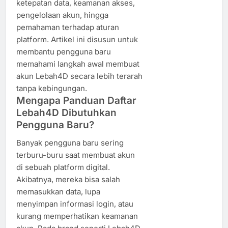
ketepatan data, keamanan akses,
pengelolaan akun, hingga
pemahaman terhadap aturan
platform. Artikel ini disusun untuk
membantu pengguna baru
memahami langkah awal membuat
akun Lebah4D secara lebih terarah
tanpa kebingungan.
Mengapa Panduan Daftar
Lebah4D Dibutuhkan
Pengguna Baru?
Banyak pengguna baru sering
terburu-buru saat membuat akun
di sebuah platform digital.
Akibatnya, mereka bisa salah
memasukkan data, lupa
menyimpan informasi login, atau
kurang memperhatikan keamanan