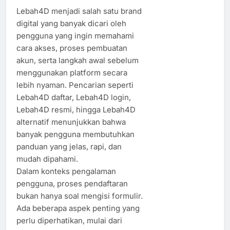
Lebah4D menjadi salah satu brand
digital yang banyak dicari oleh
pengguna yang ingin memahami
cara akses, proses pembuatan
akun, serta langkah awal sebelum
menggunakan platform secara
lebih nyaman. Pencarian seperti
Lebah4D daftar, Lebah4D login,
Lebah4D resmi, hingga Lebah4D
alternatif menunjukkan bahwa
banyak pengguna membutuhkan
panduan yang jelas, rapi, dan
mudah dipahami.
Dalam konteks pengalaman
pengguna, proses pendaftaran
bukan hanya soal mengisi formulir.
Ada beberapa aspek penting yang
perlu diperhatikan, mulai dari