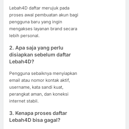
Lebah4D daftar merujuk pada
proses awal pembuatan akun bagi
pengguna baru yang ingin
mengakses layanan brand secara
lebih personal.
2. Apa saja yang perlu
disiapkan sebelum daftar
Lebah4D?
Pengguna sebaiknya menyiapkan
email atau nomor kontak aktif,
username, kata sandi kuat,
perangkat aman, dan koneksi
internet stabil.
3. Kenapa proses daftar
Lebah4D bisa gagal?