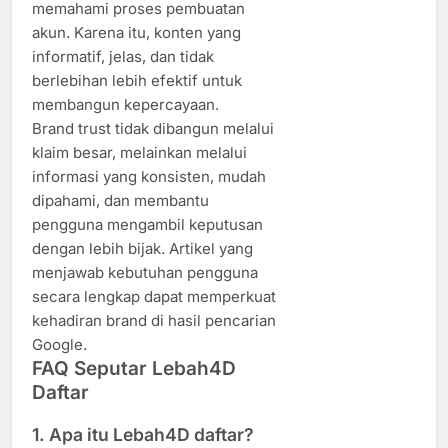
memahami proses pembuatan
akun. Karena itu, konten yang
informatif, jelas, dan tidak
berlebihan lebih efektif untuk
membangun kepercayaan.
Brand trust tidak dibangun melalui
klaim besar, melainkan melalui
informasi yang konsisten, mudah
dipahami, dan membantu
pengguna mengambil keputusan
dengan lebih bijak. Artikel yang
menjawab kebutuhan pengguna
secara lengkap dapat memperkuat
kehadiran brand di hasil pencarian
Google.
FAQ Seputar Lebah4D
Daftar
1. Apa itu Lebah4D daftar?