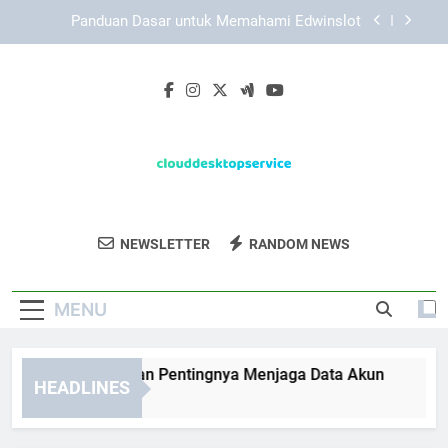
Skip
EDWINSLOT Login Cepat: Tips Akses Akun tanpa
to
Hambatan
content
Tips Memastikan Login Edwinslot Berjalan
Lancar dengan Akses yang Stabil dan Aman
TIARA4D Login dan Pentingnya Menjaga Data
Akun
Panduan Dasar untuk Memahami Edwinslot
EDWINSLOT Login Cepat: Tips Akses Akun tanpa
Hambatan
Cloud Desktop
Nikmati Akses Desktop Berbasis Awan Yang
Tips Memastikan Login Edwinslot Berjalan
NEWSLETTER
RANDOM NEWS
Service
Lancar dengan Akses yang Stabil dan Aman
Cepat Dan Aman Dari Cloud Desktop
Service.
MENU
ARA4D Login dan Pentingnya Menjaga Data Akun
Pandu
HEADLINES
Weeks Ago
1 Mont