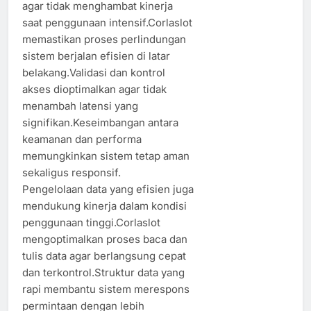
agar tidak menghambat kinerja
saat penggunaan intensif.Corlaslot
memastikan proses perlindungan
sistem berjalan efisien di latar
belakang.Validasi dan kontrol
akses dioptimalkan agar tidak
menambah latensi yang
signifikan.Keseimbangan antara
keamanan dan performa
memungkinkan sistem tetap aman
sekaligus responsif.
Pengelolaan data yang efisien juga
mendukung kinerja dalam kondisi
penggunaan tinggi.Corlaslot
mengoptimalkan proses baca dan
tulis data agar berlangsung cepat
dan terkontrol.Struktur data yang
rapi membantu sistem merespons
permintaan dengan lebih