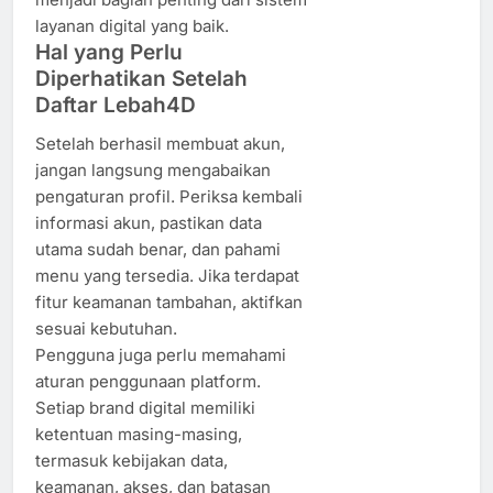
layanan digital yang baik.
Hal yang Perlu
Diperhatikan Setelah
Daftar Lebah4D
Setelah berhasil membuat akun,
jangan langsung mengabaikan
pengaturan profil. Periksa kembali
informasi akun, pastikan data
utama sudah benar, dan pahami
menu yang tersedia. Jika terdapat
fitur keamanan tambahan, aktifkan
sesuai kebutuhan.
Pengguna juga perlu memahami
aturan penggunaan platform.
Setiap brand digital memiliki
ketentuan masing-masing,
termasuk kebijakan data,
keamanan, akses, dan batasan