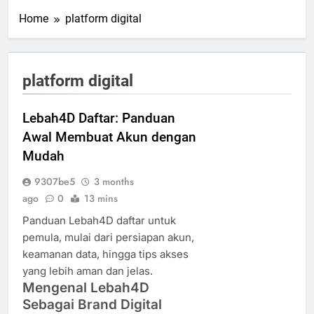
Home
platform digital
platform digital
Lebah4D Daftar: Panduan
Awal Membuat Akun dengan
Mudah
9307be5
3 months
ago
0
13 mins
Panduan Lebah4D daftar untuk
pemula, mulai dari persiapan akun,
keamanan data, hingga tips akses
yang lebih aman dan jelas.
Mengenal Lebah4D
Sebagai Brand Digital