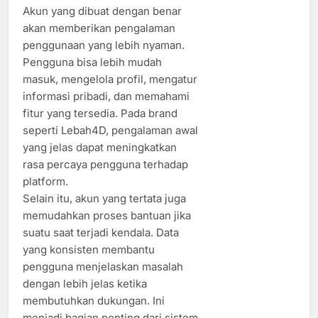
Akun yang dibuat dengan benar
akan memberikan pengalaman
penggunaan yang lebih nyaman.
Pengguna bisa lebih mudah
masuk, mengelola profil, mengatur
informasi pribadi, dan memahami
fitur yang tersedia. Pada brand
seperti Lebah4D, pengalaman awal
yang jelas dapat meningkatkan
rasa percaya pengguna terhadap
platform.
Selain itu, akun yang tertata juga
memudahkan proses bantuan jika
suatu saat terjadi kendala. Data
yang konsisten membantu
pengguna menjelaskan masalah
dengan lebih jelas ketika
membutuhkan dukungan. Ini
menjadi bagian penting dari sistem