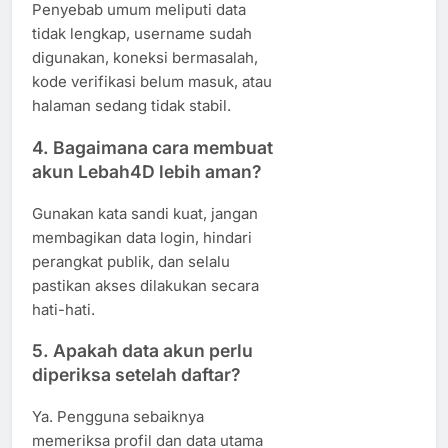
Penyebab umum meliputi data
tidak lengkap, username sudah
digunakan, koneksi bermasalah,
kode verifikasi belum masuk, atau
halaman sedang tidak stabil.
4. Bagaimana cara membuat
akun Lebah4D lebih aman?
Gunakan kata sandi kuat, jangan
membagikan data login, hindari
perangkat publik, dan selalu
pastikan akses dilakukan secara
hati-hati.
5. Apakah data akun perlu
diperiksa setelah daftar?
Ya. Pengguna sebaiknya
memeriksa profil dan data utama