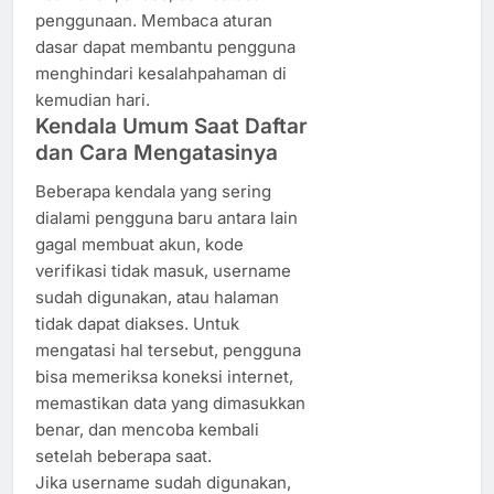
penggunaan. Membaca aturan
dasar dapat membantu pengguna
menghindari kesalahpahaman di
kemudian hari.
Kendala Umum Saat Daftar
dan Cara Mengatasinya
Beberapa kendala yang sering
dialami pengguna baru antara lain
gagal membuat akun, kode
verifikasi tidak masuk, username
sudah digunakan, atau halaman
tidak dapat diakses. Untuk
mengatasi hal tersebut, pengguna
bisa memeriksa koneksi internet,
memastikan data yang dimasukkan
benar, dan mencoba kembali
setelah beberapa saat.
Jika username sudah digunakan,