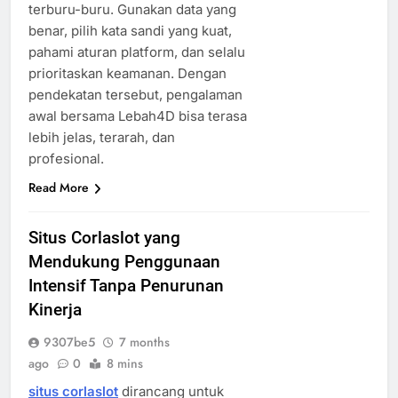
terburu-buru. Gunakan data yang
benar, pilih kata sandi yang kuat,
pahami aturan platform, dan selalu
prioritaskan keamanan. Dengan
pendekatan tersebut, pengalaman
awal bersama Lebah4D bisa terasa
lebih jelas, terarah, dan
profesional.
Read More
Situs Corlaslot yang
Mendukung Penggunaan
Intensif Tanpa Penurunan
Kinerja
9307be5
7 months
ago
0
8 mins
situs corlaslot
dirancang untuk