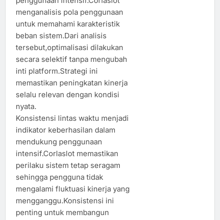
penggunaan intensif.Corlaslot
menganalisis pola penggunaan
untuk memahami karakteristik
beban sistem.Dari analisis
tersebut,optimalisasi dilakukan
secara selektif tanpa mengubah
inti platform.Strategi ini
memastikan peningkatan kinerja
selalu relevan dengan kondisi
nyata.
Konsistensi lintas waktu menjadi
indikator keberhasilan dalam
mendukung penggunaan
intensif.Corlaslot memastikan
perilaku sistem tetap seragam
sehingga pengguna tidak
mengalami fluktuasi kinerja yang
mengganggu.Konsistensi ini
penting untuk membangun