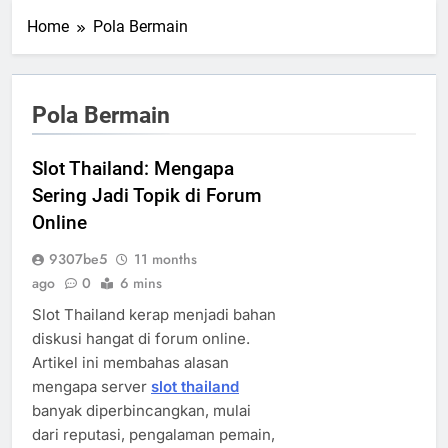
Home
Pola Bermain
Pola Bermain
Slot Thailand: Mengapa
Sering Jadi Topik di Forum
Online
9307be5
11 months
ago
0
6 mins
Slot Thailand kerap menjadi bahan
diskusi hangat di forum online.
Artikel ini membahas alasan
mengapa server
slot thailand
banyak diperbincangkan, mulai
dari reputasi, pengalaman pemain,