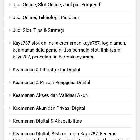
Judi Online, Slot Online, Jackpot Progresif
Judi Online, Teknologi, Panduan
Judi Slot, Tips & Strategi
Kaya787 slot online, akses aman kaya787, login aman,
keamanan data pemain, tips bermain slot, link resmi
kaya787, pengalaman bermain nyaman
Keamanan & Infrastruktur Digital
Keamanan & Privasi Pengguna Digital
Keamanan Akses dan Validasi Akun
Keamanan Akun dan Privasi Digital
Keamanan Digital & Aksesibilitas
Keamanan Digital, Sistem Login Kaya787, Federasi