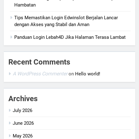
Hambatan
Tips Memastikan Login Edwinslot Berjalan Lancar
dengan Akses yang Stabil dan Aman
Panduan Login Lebah4D Jika Halaman Terasa Lambat
Recent Comments
A WordPress Commenter
on
Hello world!
Archives
July 2026
June 2026
May 2026