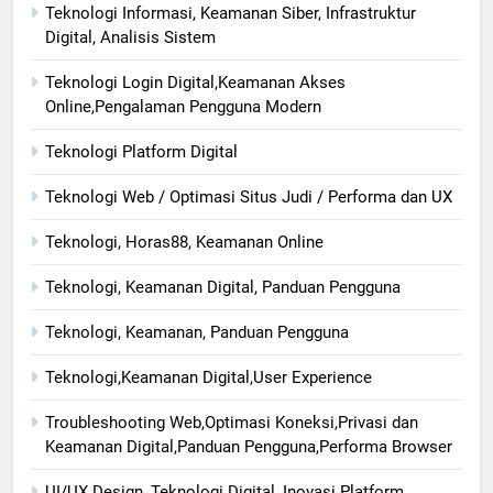
Teknologi Informasi, Keamanan Siber, Infrastruktur
Digital, Analisis Sistem
Teknologi Login Digital,Keamanan Akses
Online,Pengalaman Pengguna Modern
Teknologi Platform Digital
Teknologi Web / Optimasi Situs Judi / Performa dan UX
Teknologi, Horas88, Keamanan Online
Teknologi, Keamanan Digital, Panduan Pengguna
Teknologi, Keamanan, Panduan Pengguna
Teknologi,Keamanan Digital,User Experience
Troubleshooting Web,Optimasi Koneksi,Privasi dan
Keamanan Digital,Panduan Pengguna,Performa Browser
UI/UX Design, Teknologi Digital, Inovasi Platform