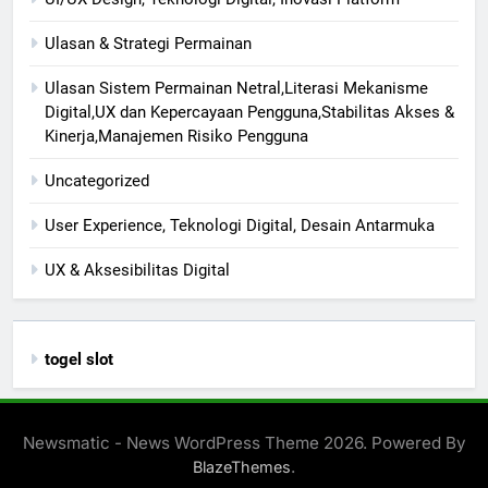
Ulasan & Strategi Permainan
Ulasan Sistem Permainan Netral,Literasi Mekanisme
Digital,UX dan Kepercayaan Pengguna,Stabilitas Akses &
Kinerja,Manajemen Risiko Pengguna
Uncategorized
User Experience, Teknologi Digital, Desain Antarmuka
UX & Aksesibilitas Digital
togel slot
Newsmatic - News WordPress Theme 2026. Powered By
.
BlazeThemes