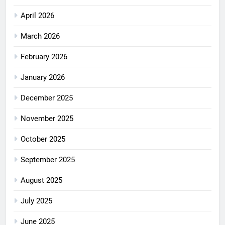
April 2026
March 2026
February 2026
January 2026
December 2025
November 2025
October 2025
September 2025
August 2025
July 2025
June 2025