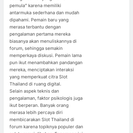
pemula” karena memiliki
antarmuka sederhana dan mudah
dipahami. Pemain baru yang
merasa terbantu dengan
pengalaman pertama mereka
biasanya akan menuliskannya di
forum, sehingga semakin
memperkaya diskusi. Pemain lama
pun ikut menambahkan pandangan
mereka, menciptakan interaksi
yang memperkuat citra Slot
Thailand di ruang digital.
Selain aspek teknis dan
pengalaman, faktor psikologis juga
ikut berperan. Banyak orang
merasa lebih percaya diri
membicarakan Slot Thailand di
forum karena topiknya populer dan