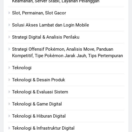
Keamanan, Server Stabil, Layanan Pelanggan
Slot, Permainan, Slot Gacor
Solusi Akses Lambat dan Login Mobile
Strategi Digital & Analisis Perilaku
Strategi Offensif Pokémon, Analisis Move, Panduan
Kompetitif, Tipe Pokémon Jarak Jauh, Tips Pertempuran
Teknologi
Teknologi & Desain Produk
Teknologi & Evaluasi Sistem
Teknologi & Game Digital
Teknologi & Hiburan Digital
Teknologi & Infrastruktur Digital