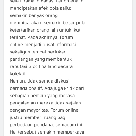
selalu ramai dibahas. Fenomena ini
menciptakan efek bola salju:
semakin banyak orang
membicarakan, semakin besar pula
ketertarikan orang lain untuk ikut
terlibat. Pada akhirnya, forum
online menjadi pusat informasi
sekaligus tempat bertukar
pandangan yang membentuk
reputasi Slot Thailand secara
kolektif.
Namun, tidak semua diskusi
bernada positif. Ada juga kritik dari
sebagian pemain yang merasa
pengalaman mereka tidak sejalan
dengan mayoritas. Forum online
justru memberi ruang bagi
perbedaan pendapat semacam ini.
Hal tersebut semakin memperkaya