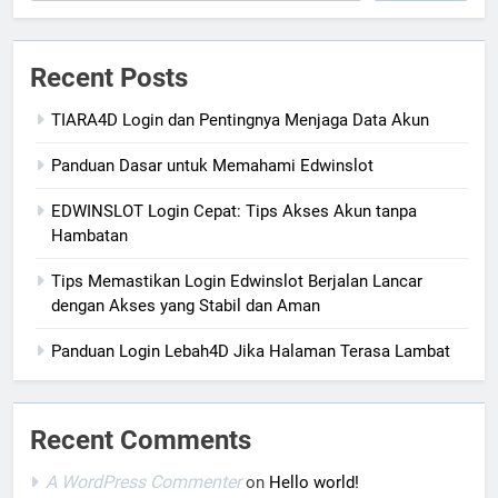
Recent Posts
TIARA4D Login dan Pentingnya Menjaga Data Akun
Panduan Dasar untuk Memahami Edwinslot
EDWINSLOT Login Cepat: Tips Akses Akun tanpa
Hambatan
Tips Memastikan Login Edwinslot Berjalan Lancar
dengan Akses yang Stabil dan Aman
Panduan Login Lebah4D Jika Halaman Terasa Lambat
Recent Comments
A WordPress Commenter
on
Hello world!