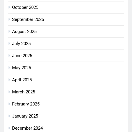
October 2025
September 2025
August 2025
July 2025
June 2025
May 2025
April 2025
March 2025
February 2025
January 2025
December 2024