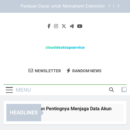
Skip
EDWINSLOT Login Cepat: Tips Akses Akun tanpa
to
Hambatan
content
Tips Memastikan Login Edwinslot Berjalan
Lancar dengan Akses yang Stabil dan Aman
TIARA4D Login dan Pentingnya Menjaga Data
Akun
Panduan Dasar untuk Memahami Edwinslot
EDWINSLOT Login Cepat: Tips Akses Akun tanpa
Hambatan
Cloud Desktop
Nikmati Akses Desktop Berbasis Awan Yang
Tips Memastikan Login Edwinslot Berjalan
NEWSLETTER
RANDOM NEWS
Service
Lancar dengan Akses yang Stabil dan Aman
Cepat Dan Aman Dari Cloud Desktop
Service.
MENU
IARA4D Login dan Pentingnya Menjaga Data Akun
Pandu
HEADLINES
Weeks Ago
1 Mont