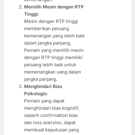
Memilih Mesin dengan RTP
Tinggi:
Mesin dengan RTP tinggi
memberikan peluang
kemenangan yang lebih baik
dalam jangka panjang.
Pemain yang memilih mesin
dengan RTP tinggi memiliki
peluang lebih baik untuk
memenangkan uang dalam
jangka panjang.
Menghindari Bias
Psikologis:
Pemain yang dapat
menghindari bias kognitif,
seperti confirmation bias
dan loss aversion, dapat
membuat keputusan yang