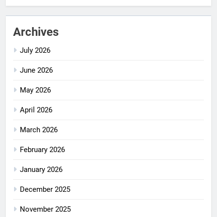
Archives
July 2026
June 2026
May 2026
April 2026
March 2026
February 2026
January 2026
December 2025
November 2025