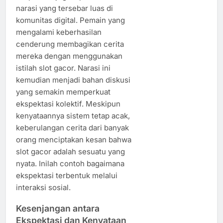
narasi yang tersebar luas di
komunitas digital. Pemain yang
mengalami keberhasilan
cenderung membagikan cerita
mereka dengan menggunakan
istilah slot gacor. Narasi ini
kemudian menjadi bahan diskusi
yang semakin memperkuat
ekspektasi kolektif. Meskipun
kenyataannya sistem tetap acak,
keberulangan cerita dari banyak
orang menciptakan kesan bahwa
slot gacor adalah sesuatu yang
nyata. Inilah contoh bagaimana
ekspektasi terbentuk melalui
interaksi sosial.
Kesenjangan antara
Ekspektasi dan Kenyataan