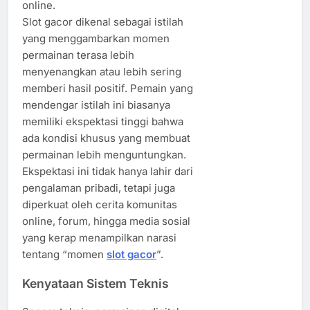
online.
Slot gacor dikenal sebagai istilah
yang menggambarkan momen
permainan terasa lebih
menyenangkan atau lebih sering
memberi hasil positif. Pemain yang
mendengar istilah ini biasanya
memiliki ekspektasi tinggi bahwa
ada kondisi khusus yang membuat
permainan lebih menguntungkan.
Ekspektasi ini tidak hanya lahir dari
pengalaman pribadi, tetapi juga
diperkuat oleh cerita komunitas
online, forum, hingga media sosial
yang kerap menampilkan narasi
tentang “momen
slot gacor
”.
Kenyataan Sistem Teknis