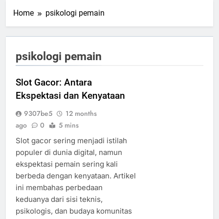
Home
psikologi pemain
psikologi pemain
Slot Gacor: Antara
Ekspektasi dan Kenyataan
9307be5
12 months
ago
0
5 mins
Slot gacor sering menjadi istilah
populer di dunia digital, namun
ekspektasi pemain sering kali
berbeda dengan kenyataan. Artikel
ini membahas perbedaan
keduanya dari sisi teknis,
psikologis, dan budaya komunitas