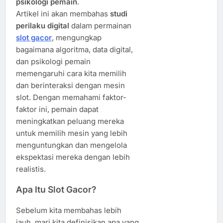
psikologi pemain
.
Artikel ini akan membahas
studi
perilaku digital
dalam permainan
slot gacor
, mengungkap
bagaimana algoritma, data digital,
dan psikologi pemain
memengaruhi cara kita memilih
dan berinteraksi dengan mesin
slot. Dengan memahami faktor-
faktor ini, pemain dapat
meningkatkan peluang mereka
untuk memilih mesin yang lebih
menguntungkan dan mengelola
ekspektasi mereka dengan lebih
realistis.
Apa Itu Slot Gacor?
Sebelum kita membahas lebih
jauh, mari kita definisikan apa yang