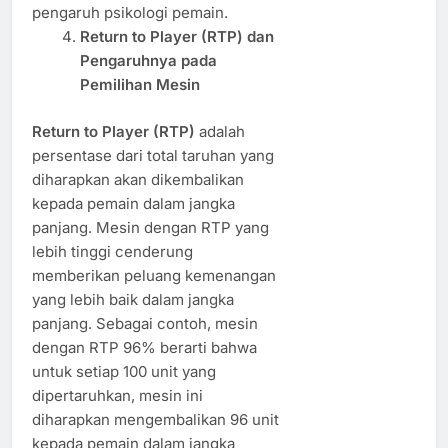
pengaruh psikologi pemain.
Return to Player (RTP) dan
Pengaruhnya pada
Pemilihan Mesin
Return to Player (RTP)
adalah
persentase dari total taruhan yang
diharapkan akan dikembalikan
kepada pemain dalam jangka
panjang. Mesin dengan RTP yang
lebih tinggi cenderung
memberikan peluang kemenangan
yang lebih baik dalam jangka
panjang. Sebagai contoh, mesin
dengan RTP 96% berarti bahwa
untuk setiap 100 unit yang
dipertaruhkan, mesin ini
diharapkan mengembalikan 96 unit
kepada pemain dalam jangka