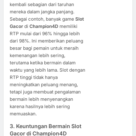
kembali sebagian dari taruhan
mereka dalam jangka panjang.
Sebagai contoh, banyak game
Slot
Gacor
di
Champion4D
memiliki
RTP mulai dari 96% hingga lebih
dari 98%. Ini memberikan peluang
besar bagi pemain untuk meraih
kemenangan lebih sering,
terutama ketika bermain dalam
waktu yang lebih lama. Slot dengan
RTP tinggi tidak hanya
meningkatkan peluang menang,
tetapi juga membuat pengalaman
bermain lebih menyenangkan
karena hasilnya lebih sering
memuaskan.
3.
Keuntungan Bermain Slot
Gacor di Champion4D