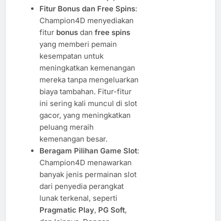
Fitur Bonus dan Free Spins
:
Champion4D menyediakan
fitur
bonus
dan
free spins
yang memberi pemain
kesempatan untuk
meningkatkan kemenangan
mereka tanpa mengeluarkan
biaya tambahan. Fitur-fitur
ini sering kali muncul di slot
gacor, yang meningkatkan
peluang meraih
kemenangan besar.
Beragam Pilihan Game Slot
:
Champion4D menawarkan
banyak jenis permainan slot
dari penyedia perangkat
lunak terkenal, seperti
Pragmatic Play
,
PG Soft
,