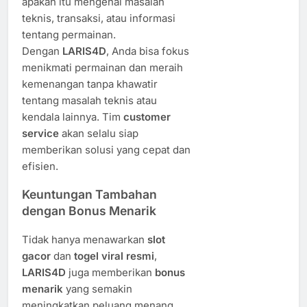
apakah itu mengenai masalah
teknis, transaksi, atau informasi
tentang permainan.
Dengan
LARIS4D
, Anda bisa fokus
menikmati permainan dan meraih
kemenangan tanpa khawatir
tentang masalah teknis atau
kendala lainnya. Tim
customer
service
akan selalu siap
memberikan solusi yang cepat dan
efisien.
Keuntungan Tambahan
dengan Bonus Menarik
Tidak hanya menawarkan
slot
gacor
dan
togel viral resmi
,
LARIS4D
juga memberikan
bonus
menarik
yang semakin
meningkatkan peluang menang