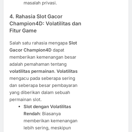
masalah privasi.
4.
Rahasia Slot Gacor
Champion4D: Volatilitas dan
Fitur Game
Salah satu rahasia mengapa
Slot
Gacor Champion4D
dapat
memberikan kemenangan besar
adalah pemahaman tentang
volatilitas permainan
.
Volatilitas
mengacu pada seberapa sering
dan seberapa besar pembayaran
yang diberikan dalam sebuah
permainan slot.
Slot dengan Volatilitas
Rendah
: Biasanya
memberikan kemenangan
lebih sering, meskipun