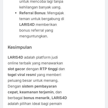
untuk mencoba lagi tanpa
kehilangan banyak uang.
Referral Bonus
: Mengajak
teman untuk bergabung di
LARIS4D
memberikan
bonus referral yang
menguntungkan.
Kesimpulan
LARIS4D
adalah platform judi
online terbaik yang menawarkan
slot gacor
dengan
RTP tinggi
dan
togel viral resmi
yang memberi
peluang besar untuk menang.
Dengan
sistem pembayaran
cepat
,
keamanan terjamin
, dan
berbagai
bonus menarik
,
LARIS4D
adalah pilihan ideal bagi pemain