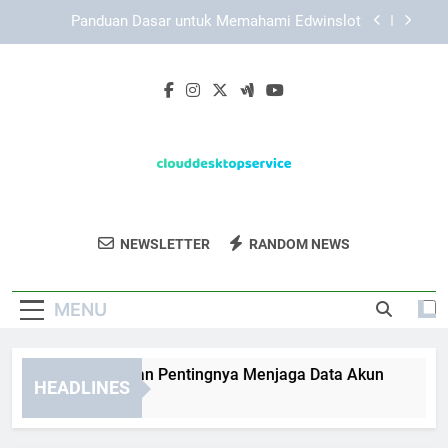
Skip
EDWINSLOT Login Cepat: Tips Akses Akun tanpa
to
Hambatan
content
Tips Memastikan Login Edwinslot Berjalan
Lancar dengan Akses yang Stabil dan Aman
TIARA4D Login dan Pentingnya Menjaga Data
Akun
Panduan Dasar untuk Memahami Edwinslot
EDWINSLOT Login Cepat: Tips Akses Akun tanpa
Hambatan
Cloud Desktop
Nikmati Akses Desktop Berbasis Awan Yang
Tips Memastikan Login Edwinslot Berjalan
NEWSLETTER
RANDOM NEWS
Service
Lancar dengan Akses yang Stabil dan Aman
Cepat Dan Aman Dari Cloud Desktop
Service.
MENU
IARA4D Login dan Pentingnya Menjaga Data Akun
Pand
HEADLINES
 Weeks Ago
1 Mon