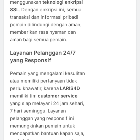
menggunakan
teknologi enkripsi
SSL
. Dengan enkripsi ini, semua
transaksi dan informasi pribadi
pemain dilindungi dengan aman,
memberikan rasa nyaman dan
aman bagi semua pemain.
Layanan Pelanggan 24/7
yang Responsif
Pemain yang mengalami kesulitan
atau memiliki pertanyaan tidak
perlu khawatir, karena
LARIS4D
memiliki tim
customer service
yang siap melayani 24 jam sehari,
7 hari seminggu. Layanan
pelanggan yang responsif ini
memungkinkan pemain untuk
mendapatkan bantuan kapan saja,