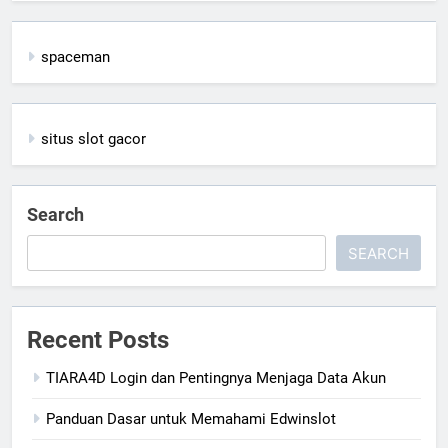
spaceman
situs slot gacor
Search
SEARCH
Recent Posts
TIARA4D Login dan Pentingnya Menjaga Data Akun
Panduan Dasar untuk Memahami Edwinslot