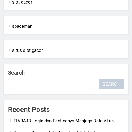
slot gacor
spaceman
situs slot gacor
Search
SEARCH
Recent Posts
TIARA4D Login dan Pentingnya Menjaga Data Akun