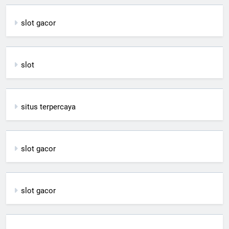
slot gacor
slot
situs terpercaya
slot gacor
slot gacor