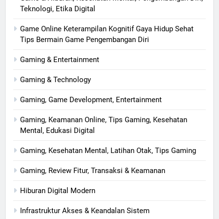
Teknologi, Etika Digital
Game Online Keterampilan Kognitif Gaya Hidup Sehat
Tips Bermain Game Pengembangan Diri
Gaming & Entertainment
Gaming & Technology
Gaming, Game Development, Entertainment
Gaming, Keamanan Online, Tips Gaming, Kesehatan
Mental, Edukasi Digital
Gaming, Kesehatan Mental, Latihan Otak, Tips Gaming
Gaming, Review Fitur, Transaksi & Keamanan
Hiburan Digital Modern
Infrastruktur Akses & Keandalan Sistem