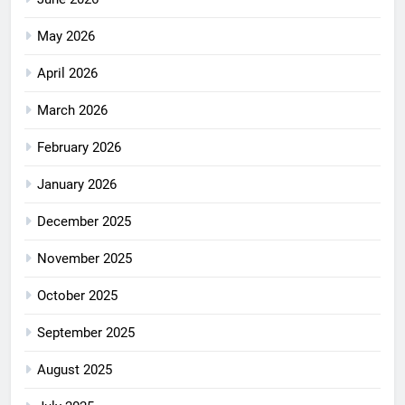
May 2026
April 2026
March 2026
February 2026
January 2026
December 2025
November 2025
October 2025
September 2025
August 2025