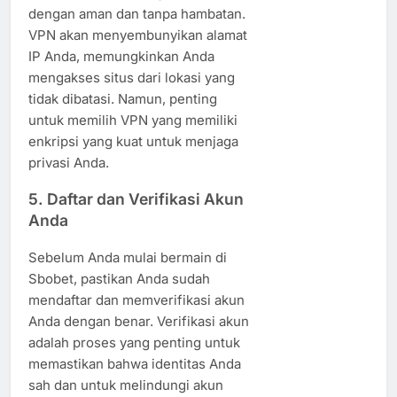
dengan aman dan tanpa hambatan.
VPN akan menyembunyikan alamat
IP Anda, memungkinkan Anda
mengakses situs dari lokasi yang
tidak dibatasi. Namun, penting
untuk memilih VPN yang memiliki
enkripsi yang kuat untuk menjaga
privasi Anda.
5.
Daftar dan Verifikasi Akun
Anda
Sebelum Anda mulai bermain di
Sbobet, pastikan Anda sudah
mendaftar dan memverifikasi akun
Anda dengan benar. Verifikasi akun
adalah proses yang penting untuk
memastikan bahwa identitas Anda
sah dan untuk melindungi akun