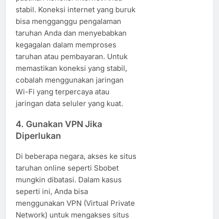
stabil. Koneksi internet yang buruk
bisa mengganggu pengalaman
taruhan Anda dan menyebabkan
kegagalan dalam memproses
taruhan atau pembayaran. Untuk
memastikan koneksi yang stabil,
cobalah menggunakan jaringan
Wi-Fi yang terpercaya atau
jaringan data seluler yang kuat.
4.
Gunakan VPN Jika
Diperlukan
Di beberapa negara, akses ke situs
taruhan online seperti Sbobet
mungkin dibatasi. Dalam kasus
seperti ini, Anda bisa
menggunakan VPN (Virtual Private
Network) untuk mengakses situs