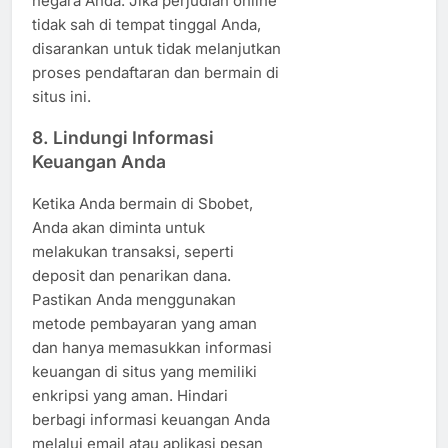
negara Anda. Jika perjudian online
tidak sah di tempat tinggal Anda,
disarankan untuk tidak melanjutkan
proses pendaftaran dan bermain di
situs ini.
8.
Lindungi Informasi
Keuangan Anda
Ketika Anda bermain di Sbobet,
Anda akan diminta untuk
melakukan transaksi, seperti
deposit dan penarikan dana.
Pastikan Anda menggunakan
metode pembayaran yang aman
dan hanya memasukkan informasi
keuangan di situs yang memiliki
enkripsi yang aman. Hindari
berbagi informasi keuangan Anda
melalui email atau aplikasi pesan