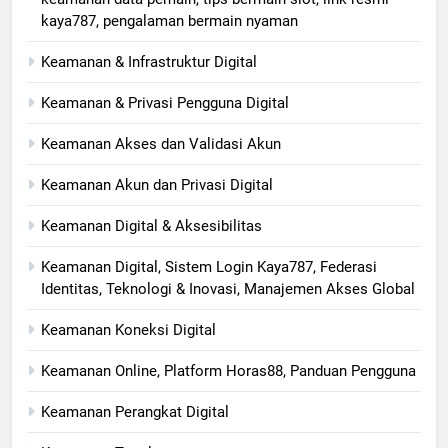
kaya787, pengalaman bermain nyaman
Keamanan & Infrastruktur Digital
Keamanan & Privasi Pengguna Digital
Keamanan Akses dan Validasi Akun
Keamanan Akun dan Privasi Digital
Keamanan Digital & Aksesibilitas
Keamanan Digital, Sistem Login Kaya787, Federasi
Identitas, Teknologi & Inovasi, Manajemen Akses Global
Keamanan Koneksi Digital
Keamanan Online, Platform Horas88, Panduan Pengguna
Keamanan Perangkat Digital