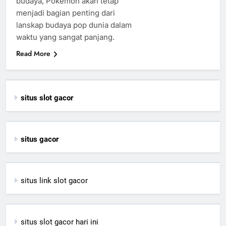
budaya, Pokémon akan tetap
menjadi bagian penting dari
lanskap budaya pop dunia dalam
waktu yang sangat panjang.
Read More
situs slot gacor
situs gacor
situs link slot gacor
situs slot gacor hari ini