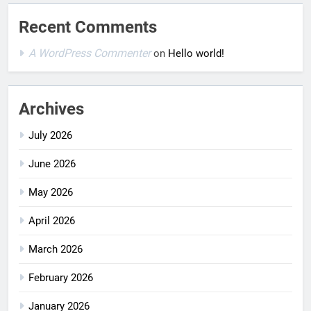
Recent Comments
A WordPress Commenter
on
Hello world!
Archives
July 2026
June 2026
May 2026
April 2026
March 2026
February 2026
January 2026