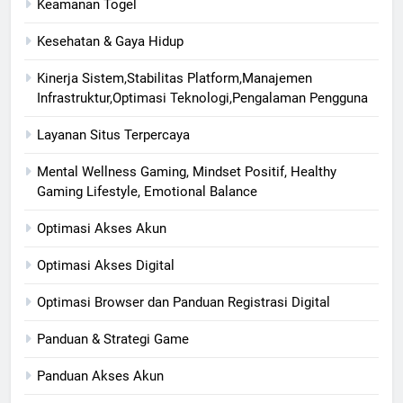
Keamanan Togel
Kesehatan & Gaya Hidup
Kinerja Sistem,Stabilitas Platform,Manajemen
Infrastruktur,Optimasi Teknologi,Pengalaman Pengguna
Layanan Situs Terpercaya
Mental Wellness Gaming, Mindset Positif, Healthy
Gaming Lifestyle, Emotional Balance
Optimasi Akses Akun
Optimasi Akses Digital
Optimasi Browser dan Panduan Registrasi Digital
Panduan & Strategi Game
Panduan Akses Akun