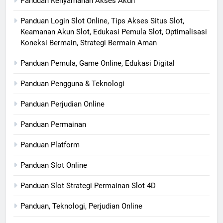
Panduan Kenyamanan Akses Akun
Panduan Login Slot Online, Tips Akses Situs Slot,
Keamanan Akun Slot, Edukasi Pemula Slot, Optimalisasi
Koneksi Bermain, Strategi Bermain Aman
Panduan Pemula, Game Online, Edukasi Digital
Panduan Pengguna & Teknologi
Panduan Perjudian Online
Panduan Permainan
Panduan Platform
Panduan Slot Online
Panduan Slot Strategi Permainan Slot 4D
Panduan, Teknologi, Perjudian Online