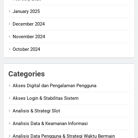
January 2025
December 2024
November 2024
October 2024
Categories
Akses Digital dan Pengalaman Pengguna
Akses Login & Stabilitas Sistem
Analisis & Strategi Slot
Analisis Data & Keamanan Informasi
Analisis Data Pengguna & Strategi Waktu Bermain