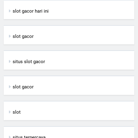
slot gacor hari ini
slot gacor
situs slot gacor
slot gacor
slot
situs terpercaya