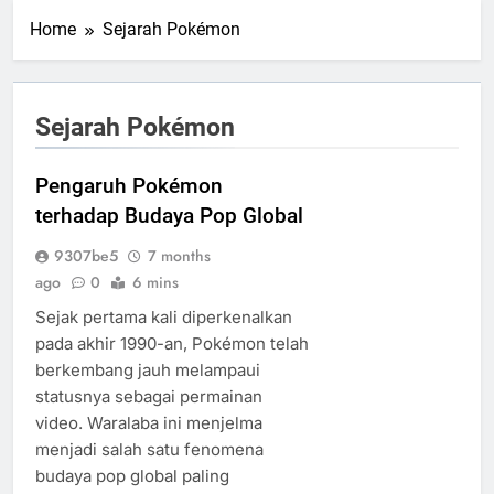
Home
Sejarah Pokémon
Sejarah Pokémon
Pengaruh Pokémon
terhadap Budaya Pop Global
9307be5
7 months
ago
0
6 mins
Sejak pertama kali diperkenalkan
pada akhir 1990-an, Pokémon telah
berkembang jauh melampaui
statusnya sebagai permainan
video. Waralaba ini menjelma
menjadi salah satu fenomena
budaya pop global paling