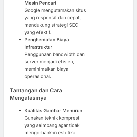
Mesin Pencari
Google mengutamakan situs
yang responsif dan cepat,
mendukung strategi SEO
yang efektif.
Penghematan Biaya
Infrastruktur
Penggunaan bandwidth dan
server menjadi efisien,
meminimalkan biaya
operasional.
Tantangan dan Cara
Mengatasinya
Kualitas Gambar Menurun
Gunakan teknik kompresi
yang seimbang agar tidak
mengorbankan estetika.