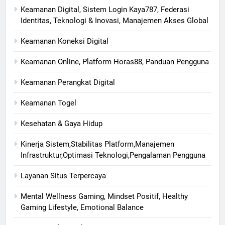
Keamanan Digital, Sistem Login Kaya787, Federasi
Identitas, Teknologi & Inovasi, Manajemen Akses Global
Keamanan Koneksi Digital
Keamanan Online, Platform Horas88, Panduan Pengguna
Keamanan Perangkat Digital
Keamanan Togel
Kesehatan & Gaya Hidup
Kinerja Sistem,Stabilitas Platform,Manajemen
Infrastruktur,Optimasi Teknologi,Pengalaman Pengguna
Layanan Situs Terpercaya
Mental Wellness Gaming, Mindset Positif, Healthy
Gaming Lifestyle, Emotional Balance