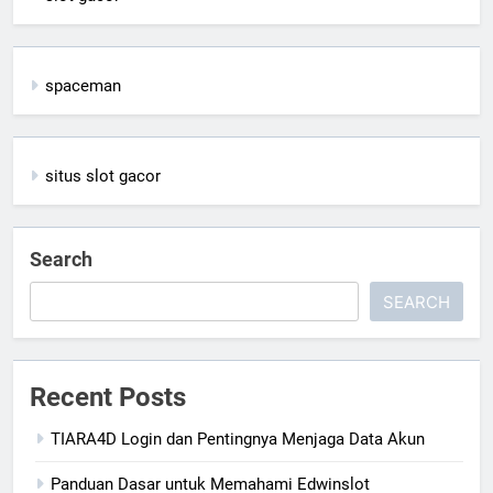
spaceman
situs slot gacor
Search
SEARCH
Recent Posts
TIARA4D Login dan Pentingnya Menjaga Data Akun
Panduan Dasar untuk Memahami Edwinslot