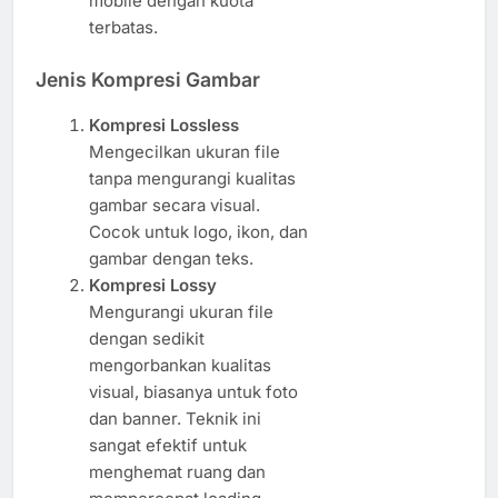
mobile dengan kuota
terbatas.
Jenis Kompresi Gambar
Kompresi Lossless
Mengecilkan ukuran file
tanpa mengurangi kualitas
gambar secara visual.
Cocok untuk logo, ikon, dan
gambar dengan teks.
Kompresi Lossy
Mengurangi ukuran file
dengan sedikit
mengorbankan kualitas
visual, biasanya untuk foto
dan banner. Teknik ini
sangat efektif untuk
menghemat ruang dan