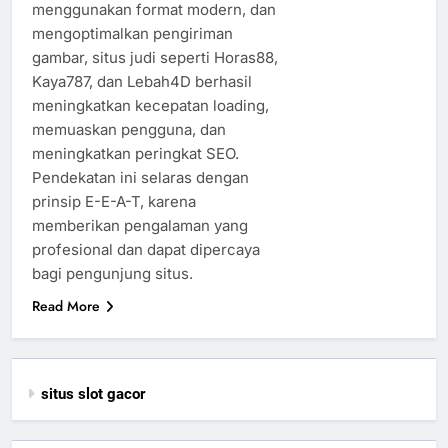
menggunakan format modern, dan
mengoptimalkan pengiriman
gambar, situs judi seperti Horas88,
Kaya787, dan Lebah4D berhasil
meningkatkan kecepatan loading,
memuaskan pengguna, dan
meningkatkan peringkat SEO.
Pendekatan ini selaras dengan
prinsip E-E-A-T, karena
memberikan pengalaman yang
profesional dan dapat dipercaya
bagi pengunjung situs.
Read More
situs slot gacor