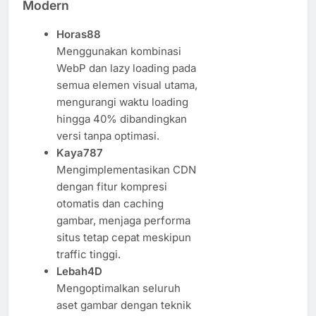
Modern
Horas88
Menggunakan kombinasi
WebP dan lazy loading pada
semua elemen visual utama,
mengurangi waktu loading
hingga 40% dibandingkan
versi tanpa optimasi.
Kaya787
Mengimplementasikan CDN
dengan fitur kompresi
otomatis dan caching
gambar, menjaga performa
situs tetap cepat meskipun
traffic tinggi.
Lebah4D
Mengoptimalkan seluruh
aset gambar dengan teknik