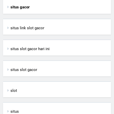
situs gacor
situs link slot gacor
situs slot gacor hari ini
situs slot gacor
slot
situs