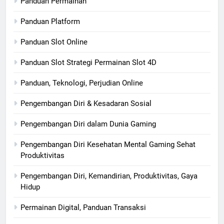
Panduan Permainan
Panduan Platform
Panduan Slot Online
Panduan Slot Strategi Permainan Slot 4D
Panduan, Teknologi, Perjudian Online
Pengembangan Diri & Kesadaran Sosial
Pengembangan Diri dalam Dunia Gaming
Pengembangan Diri Kesehatan Mental Gaming Sehat
Produktivitas
Pengembangan Diri, Kemandirian, Produktivitas, Gaya
Hidup
Permainan Digital, Panduan Transaksi