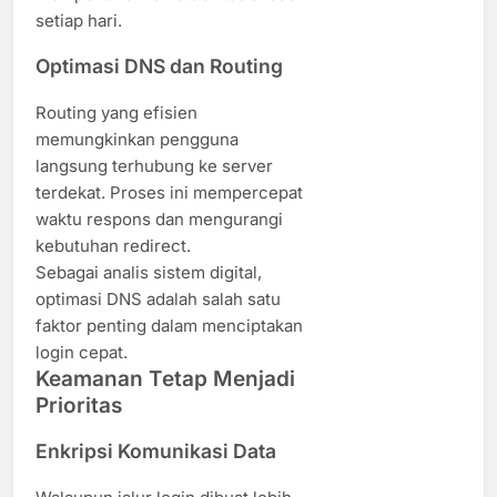
setiap hari.
Optimasi DNS dan Routing
Routing yang efisien
memungkinkan pengguna
langsung terhubung ke server
terdekat. Proses ini mempercepat
waktu respons dan mengurangi
kebutuhan redirect.
Sebagai analis sistem digital,
optimasi DNS adalah salah satu
faktor penting dalam menciptakan
login cepat.
Keamanan Tetap Menjadi
Prioritas
Enkripsi Komunikasi Data