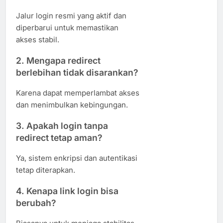
Jalur login resmi yang aktif dan
diperbarui untuk memastikan
akses stabil.
2. Mengapa redirect
berlebihan tidak disarankan?
Karena dapat memperlambat akses
dan menimbulkan kebingungan.
3. Apakah login tanpa
redirect tetap aman?
Ya, sistem enkripsi dan autentikasi
tetap diterapkan.
4. Kenapa link login bisa
berubah?