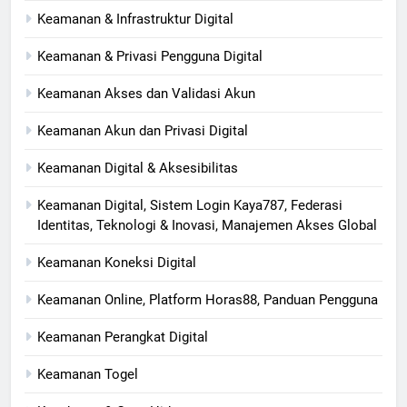
Keamanan & Infrastruktur Digital
Keamanan & Privasi Pengguna Digital
Keamanan Akses dan Validasi Akun
Keamanan Akun dan Privasi Digital
Keamanan Digital & Aksesibilitas
Keamanan Digital, Sistem Login Kaya787, Federasi
Identitas, Teknologi & Inovasi, Manajemen Akses Global
Keamanan Koneksi Digital
Keamanan Online, Platform Horas88, Panduan Pengguna
Keamanan Perangkat Digital
Keamanan Togel