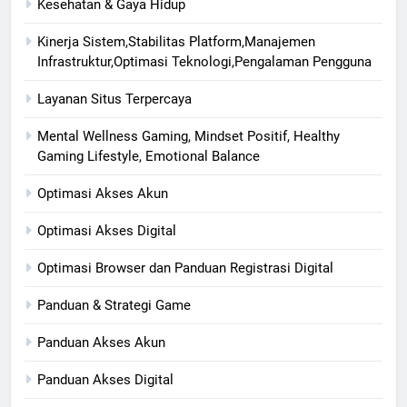
Kesehatan & Gaya Hidup
Kinerja Sistem,Stabilitas Platform,Manajemen
Infrastruktur,Optimasi Teknologi,Pengalaman Pengguna
Layanan Situs Terpercaya
Mental Wellness Gaming, Mindset Positif, Healthy
Gaming Lifestyle, Emotional Balance
Optimasi Akses Akun
Optimasi Akses Digital
Optimasi Browser dan Panduan Registrasi Digital
Panduan & Strategi Game
Panduan Akses Akun
Panduan Akses Digital