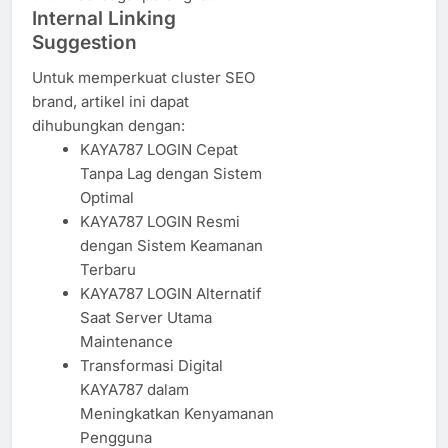
Internal Linking
Suggestion
Untuk memperkuat cluster SEO
brand, artikel ini dapat
dihubungkan dengan:
KAYA787 LOGIN Cepat
Tanpa Lag dengan Sistem
Optimal
KAYA787 LOGIN Resmi
dengan Sistem Keamanan
Terbaru
KAYA787 LOGIN Alternatif
Saat Server Utama
Maintenance
Transformasi Digital
KAYA787 dalam
Meningkatkan Kenyamanan
Pengguna