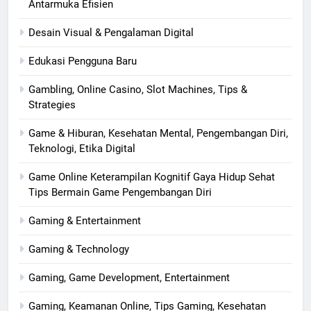
Antarmuka Efisien
Desain Visual & Pengalaman Digital
Edukasi Pengguna Baru
Gambling, Online Casino, Slot Machines, Tips &
Strategies
Game & Hiburan, Kesehatan Mental, Pengembangan Diri,
Teknologi, Etika Digital
Game Online Keterampilan Kognitif Gaya Hidup Sehat
Tips Bermain Game Pengembangan Diri
Gaming & Entertainment
Gaming & Technology
Gaming, Game Development, Entertainment
Gaming, Keamanan Online, Tips Gaming, Kesehatan