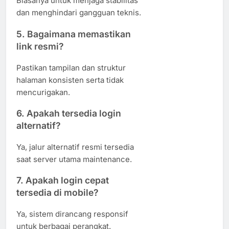
Biasanya untuk menjaga stabilitas
dan menghindari gangguan teknis.
5. Bagaimana memastikan
link resmi?
Pastikan tampilan dan struktur
halaman konsisten serta tidak
mencurigakan.
6. Apakah tersedia login
alternatif?
Ya, jalur alternatif resmi tersedia
saat server utama maintenance.
7. Apakah login cepat
tersedia di mobile?
Ya, sistem dirancang responsif
untuk berbagai perangkat.