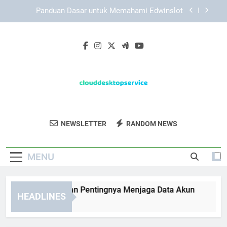
Skip
EDWINSLOT Login Cepat: Tips Akses Akun tanpa
to
Hambatan
content
Tips Memastikan Login Edwinslot Berjalan
Lancar dengan Akses yang Stabil dan Aman
TIARA4D Login dan Pentingnya Menjaga Data
Akun
Panduan Dasar untuk Memahami Edwinslot
EDWINSLOT Login Cepat: Tips Akses Akun tanpa
Hambatan
Cloud Desktop
Nikmati Akses Desktop Berbasis Awan Yang
Tips Memastikan Login Edwinslot Berjalan
NEWSLETTER
RANDOM NEWS
Service
Lancar dengan Akses yang Stabil dan Aman
Cepat Dan Aman Dari Cloud Desktop
Service.
MENU
IARA4D Login dan Pentingnya Menjaga Data Akun
Pandu
HEADLINES
Weeks Ago
1 Mont