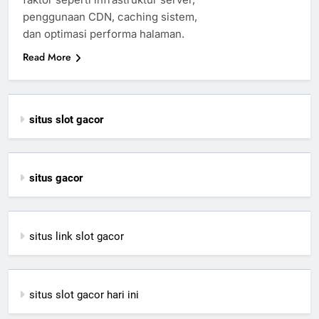
penggunaan CDN, caching sistem,
dan optimasi performa halaman.
Read More
situs slot gacor
situs gacor
situs link slot gacor
situs slot gacor hari ini