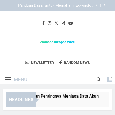
Skip
EDWINSLOT Login Cepat: Tips Akses Akun tanpa
to
Hambatan
content
Tips Memastikan Login Edwinslot Berjalan
Lancar dengan Akses yang Stabil dan Aman
TIARA4D Login dan Pentingnya Menjaga Data
Akun
Panduan Dasar untuk Memahami Edwinslot
EDWINSLOT Login Cepat: Tips Akses Akun tanpa
Hambatan
Cloud Desktop
Nikmati Akses Desktop Berbasis Awan Yang
Tips Memastikan Login Edwinslot Berjalan
NEWSLETTER
RANDOM NEWS
Service
Lancar dengan Akses yang Stabil dan Aman
Cepat Dan Aman Dari Cloud Desktop
Service.
MENU
ARA4D Login dan Pentingnya Menjaga Data Akun
Pandu
HEADLINES
Weeks Ago
1 Mont