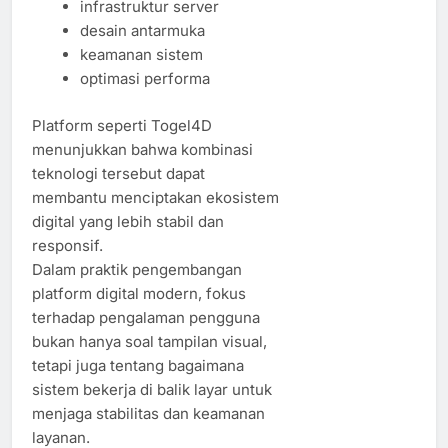
infrastruktur server
desain antarmuka
keamanan sistem
optimasi performa
Platform seperti Togel4D
menunjukkan bahwa kombinasi
teknologi tersebut dapat
membantu menciptakan ekosistem
digital yang lebih stabil dan
responsif.
Dalam praktik pengembangan
platform digital modern, fokus
terhadap pengalaman pengguna
bukan hanya soal tampilan visual,
tetapi juga tentang bagaimana
sistem bekerja di balik layar untuk
menjaga stabilitas dan keamanan
layanan.