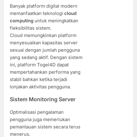
Banyak platform digital modern
memanfaatkan teknologi
cloud
computing
untuk meningkatkan
fleksibilitas sistem.
Cloud memungkinkan platform
menyesuaikan kapasitas server
sesuai dengan jumlah pengguna
yang sedang aktif. Dengan sistem
ini, platform Togel4D dapat
mempertahankan performa yang
stabil bahkan ketika terjadi
lonjakan aktivitas pengguna.
Sistem Monitoring Server
Optimalisasi pengalaman
pengguna juga memerlukan
pemantauan sistem secara terus
menerus.