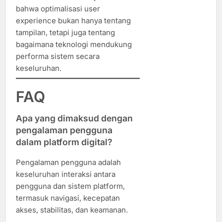
bahwa optimalisasi user
experience bukan hanya tentang
tampilan, tetapi juga tentang
bagaimana teknologi mendukung
performa sistem secara
keseluruhan.
FAQ
Apa yang dimaksud dengan
pengalaman pengguna
dalam platform digital?
Pengalaman pengguna adalah
keseluruhan interaksi antara
pengguna dan sistem platform,
termasuk navigasi, kecepatan
akses, stabilitas, dan keamanan.