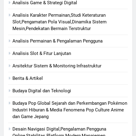
Analisis Game & Strategi Digital
Analisis Karakter Permainan,Studi Keteraturan
Slot,Pengamatan Pola Visual,Dinamika Sistem
Mesin,Pendekatan Bermain Terstruktur
Analisis Permainan & Pengalaman Pengguna
Analisis Slot & Fitur Lanjutan
Arsitektur Sistem & Monitoring Infrastruktur
Berita & Artikel
Budaya Digital dan Teknologi
Budaya Pop Global Sejarah dan Perkembangan Pokémon
Industri Hiburan & Media Fenomena Pop Culture Anime
dan Game Jepang
Desain Navigasi Digital,Pengalaman Pengguna
Online,Stabilitas Platform Modern,Manajemen