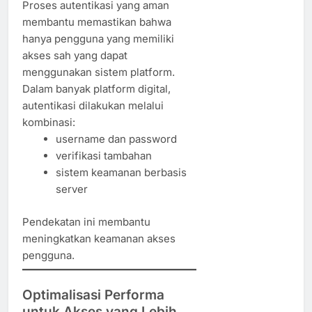
Proses autentikasi yang aman
membantu memastikan bahwa
hanya pengguna yang memiliki
akses sah yang dapat
menggunakan sistem platform.
Dalam banyak platform digital,
autentikasi dilakukan melalui
kombinasi:
username dan password
verifikasi tambahan
sistem keamanan berbasis
server
Pendekatan ini membantu
meningkatkan keamanan akses
pengguna.
Optimalisasi Performa
untuk Akses yang Lebih