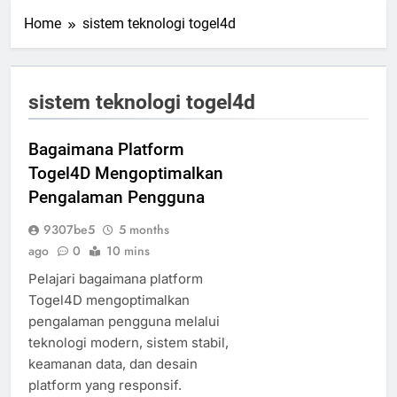
Home
sistem teknologi togel4d
sistem teknologi togel4d
Bagaimana Platform
Togel4D Mengoptimalkan
Pengalaman Pengguna
9307be5
5 months
ago
0
10 mins
Pelajari bagaimana platform
Togel4D mengoptimalkan
pengalaman pengguna melalui
teknologi modern, sistem stabil,
keamanan data, dan desain
platform yang responsif.