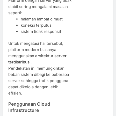
Platform dengan server yang tidak
stabil sering mengalami masalah
seperti:
halaman lambat dimuat
koneksi terputus
sistem tidak responsif
Untuk mengatasi hal tersebut,
platform modern biasanya
menggunakan
arsitektur server
terdistribusi
.
Pendekatan ini memungkinkan
beban sistem dibagi ke beberapa
server sehingga trafik pengguna
dapat dikelola dengan lebih
efisien.
Penggunaan Cloud
Infrastructure