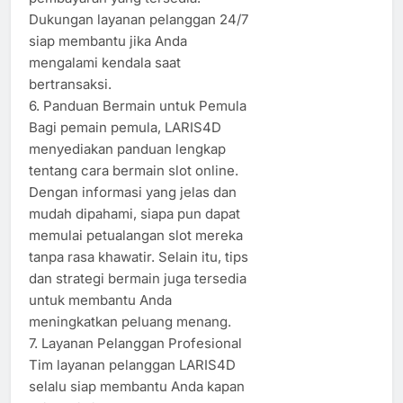
Dukungan layanan pelanggan 24/7
siap membantu jika Anda
mengalami kendala saat
bertransaksi.
6. Panduan Bermain untuk Pemula
Bagi pemain pemula, LARIS4D
menyediakan panduan lengkap
tentang cara bermain slot online.
Dengan informasi yang jelas dan
mudah dipahami, siapa pun dapat
memulai petualangan slot mereka
tanpa rasa khawatir. Selain itu, tips
dan strategi bermain juga tersedia
untuk membantu Anda
meningkatkan peluang menang.
7. Layanan Pelanggan Profesional
Tim layanan pelanggan LARIS4D
selalu siap membantu Anda kapan