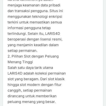
menjaga keamanan data pribadi
dan transaksi pengguna. Situs ini
menggunakan teknologi enkripsi
terkini untuk memastikan semua
informasi pengguna tetap
terlindungi. Selain itu, LARIS4D
beroperasi dengan lisensi resmi,
yang menjamin keadilan dalam
setiap permainan.
2. Pilihan Slot dengan Peluang
Menang Tinggi
Salah satu daya tarik utama
LARIS4D adalah koleksi permainan
slot yang beragam. Dari slot klasik
hingga slot modern dengan fitur
canggih, setiap permainan
dirancang untuk memberikan
peluang menang yang besar.