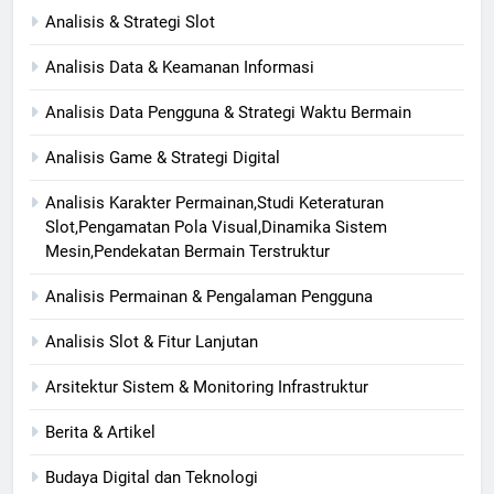
Analisis & Strategi Slot
Analisis Data & Keamanan Informasi
Analisis Data Pengguna & Strategi Waktu Bermain
Analisis Game & Strategi Digital
Analisis Karakter Permainan,Studi Keteraturan
Slot,Pengamatan Pola Visual,Dinamika Sistem
Mesin,Pendekatan Bermain Terstruktur
Analisis Permainan & Pengalaman Pengguna
Analisis Slot & Fitur Lanjutan
Arsitektur Sistem & Monitoring Infrastruktur
Berita & Artikel
Budaya Digital dan Teknologi