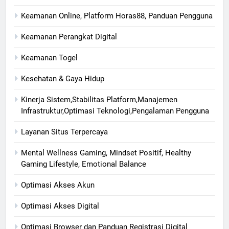
Keamanan Online, Platform Horas88, Panduan Pengguna
Keamanan Perangkat Digital
Keamanan Togel
Kesehatan & Gaya Hidup
Kinerja Sistem,Stabilitas Platform,Manajemen
Infrastruktur,Optimasi Teknologi,Pengalaman Pengguna
Layanan Situs Terpercaya
Mental Wellness Gaming, Mindset Positif, Healthy
Gaming Lifestyle, Emotional Balance
Optimasi Akses Akun
Optimasi Akses Digital
Optimasi Browser dan Panduan Registrasi Digital