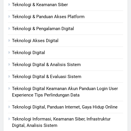
Teknologi & Keamanan Siber
Teknologi & Panduan Akses Platform
Teknologi & Pengalaman Digital
Teknologi Akses Digital
Teknologi Digital
Teknologi Digital & Analisis Sistem
Teknologi Digital & Evaluasi Sistem
Teknologi Digital Keamanan Akun Panduan Login User
Experience Tips Perlindungan Data
Teknologi Digital, Panduan Internet, Gaya Hidup Online
Teknologi Informasi, Keamanan Siber, Infrastruktur
Digital, Analisis Sistem