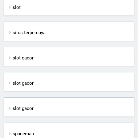
slot
situs terpercaya
slot gacor
slot gacor
slot gacor
spaceman