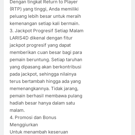
Dengan tingkat Return to Player
(RTP) yang tinggi, Anda memiliki
peluang lebih besar untuk meraih
kemenangan setiap kali bermain.
3. Jackpot Progresif Setiap Malam
LARIS4D dikenal dengan fitur
jackpot progresif yang dapat
memberikan cuan besar bagi para
pemain beruntung. Setiap taruhan
yang dipasang akan berkontribusi
pada jackpot, sehingga nilainya
terus bertambah hingga ada yang
memenangkannya. Tidak jarang,
pemain berhasil membawa pulang
hadiah besar hanya dalam satu
malam.
4. Promosi dan Bonus
Menggiurkan
Untuk menambah keseruan