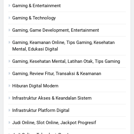
Gaming & Entertainment
Gaming & Technology
Gaming, Game Development, Entertainment
Gaming, Keamanan Online, Tips Gaming, Kesehatan
Mental, Edukasi Digital
Gaming, Kesehatan Mental, Latihan Otak, Tips Gaming
Gaming, Review Fitur, Transaksi & Keamanan
Hiburan Digital Modern
Infrastruktur Akses & Keandalan Sistem
Infrastruktur Platform Digital
Judi Online, Slot Online, Jackpot Progresif