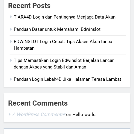
Recent Posts
TIARA4D Login dan Pentingnya Menjaga Data Akun
Panduan Dasar untuk Memahami Edwinslot
EDWINSLOT Login Cepat: Tips Akses Akun tanpa
Hambatan
Tips Memastikan Login Edwinslot Berjalan Lancar
dengan Akses yang Stabil dan Aman
Panduan Login Lebah4D Jika Halaman Terasa Lambat
Recent Comments
A WordPress Commenter
on
Hello world!