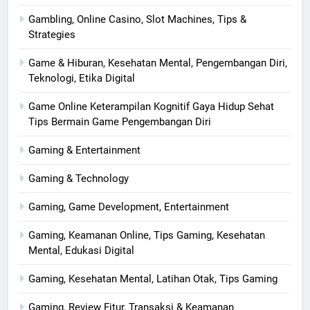
Gambling, Online Casino, Slot Machines, Tips &
Strategies
Game & Hiburan, Kesehatan Mental, Pengembangan Diri,
Teknologi, Etika Digital
Game Online Keterampilan Kognitif Gaya Hidup Sehat
Tips Bermain Game Pengembangan Diri
Gaming & Entertainment
Gaming & Technology
Gaming, Game Development, Entertainment
Gaming, Keamanan Online, Tips Gaming, Kesehatan
Mental, Edukasi Digital
Gaming, Kesehatan Mental, Latihan Otak, Tips Gaming
Gaming, Review Fitur, Transaksi & Keamanan