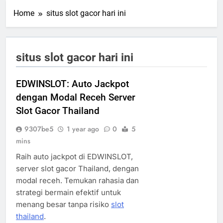
Home
situs slot gacor hari ini
situs slot gacor hari ini
EDWINSLOT: Auto Jackpot
dengan Modal Receh Server
Slot Gacor Thailand
9307be5
1 year ago
0
5
mins
Raih auto jackpot di EDWINSLOT,
server slot gacor Thailand, dengan
modal receh. Temukan rahasia dan
strategi bermain efektif untuk
menang besar tanpa risiko
slot
thailand
.