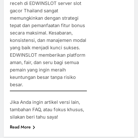
receh di EDWINSLOT server slot
gacor Thailand sangat
memungkinkan dengan strategi
tepat dan pemanfaatan fitur bonus
secara maksimal. Kesabaran,
konsistensi, dan manajemen modal
yang baik menjadi kunci sukses.
EDWINSLOT memberikan platform
aman, fair, dan seru bagi semua
pemain yang ingin meraih
keuntungan besar tanpa risiko
besar.
Jika Anda ingin artikel versi lain,
tambahan FAQ, atau fokus khusus,
silakan beri tahu saya!
Read More