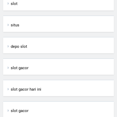
slot
situs
depo slot
slot gacor
slot gacor hari ini
slot gacor