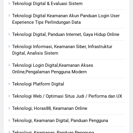
Teknologi Digital & Evaluasi Sistem
Teknologi Digital Keamanan Akun Panduan Login User
Experience Tips Perlindungan Data
Teknologi Digital, Panduan Internet, Gaya Hidup Online
Teknologi Informasi, Keamanan Siber, Infrastruktur
Digital, Analisis Sistem
Teknologi Login Digital,Keamanan Akses
Online,Pengalaman Pengguna Modern
Teknologi Platform Digital
Teknologi Web / Optimasi Situs Judi / Performa dan UX
Teknologi, Horas88, Keamanan Online
Teknologi, Keamanan Digital, Panduan Pengguna
Teknologi, Keamanan, Panduan Pengguna