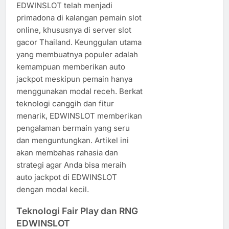
EDWINSLOT telah menjadi
primadona di kalangan pemain slot
online, khususnya di server slot
gacor Thailand. Keunggulan utama
yang membuatnya populer adalah
kemampuan memberikan auto
jackpot meskipun pemain hanya
menggunakan modal receh. Berkat
teknologi canggih dan fitur
menarik, EDWINSLOT memberikan
pengalaman bermain yang seru
dan menguntungkan. Artikel ini
akan membahas rahasia dan
strategi agar Anda bisa meraih
auto jackpot di EDWINSLOT
dengan modal kecil.
Teknologi Fair Play dan RNG
EDWINSLOT