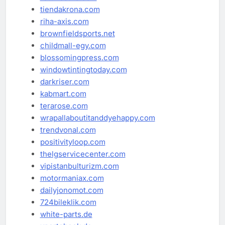
tiendakrona.com
riha-axis.com
brownfieldsports.net
childmall-egy.com
blossomingpress.com
windowtintingtoday.com
darkriser.com
kabmart.com
terarose.com
wrapallaboutitanddyehappy.com
trendvonal.com
positivityloop.com
thelgservicecenter.com
vipistanbulturizm.com
motormaniax.com
dailyjonomot.com
724bileklik.com
white-parts.de