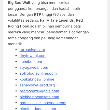
Big Bad Wolf
yang bisa memberikan
pengganda kemenangan dan hadiah lebih
besar. Dengan
RTP tinggi
(96,3%) dan
volatilitas sedang,
Fairy Tale Legends: Red
Riding Hood
adalah pilihan sempurna bagi
mereka yang mencari pengalaman slot dengan
tema dongeng dan peluang kemenangan
menarik.
turquoises.org
tinytownnj.com
sumibol.com
styogawear.com
sofrologiaonline.com
kpukabngawi.online
sanandaya-prod.org
promosuzukiignis.com
pickbestheadsets.com
paroisse-de-tarascon.com
oleoleindonesia.com