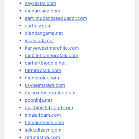
zaykastar.com
menardsnz.com
servimudanzasecuador.com
earth-v.com
diendangame.net
islamioda.net
kanyewestmerchllc.com
mobilehomeprotalk.com
carhartthoodie.net
farmprotalk.com
monocolar.com
ksvhelmstedt.com
maboxensorcelee.com
popninja.net
machinistsfriend.com
amalalfoam.com
timearamesh.com
sekizdizayn.com
retunesthe.com