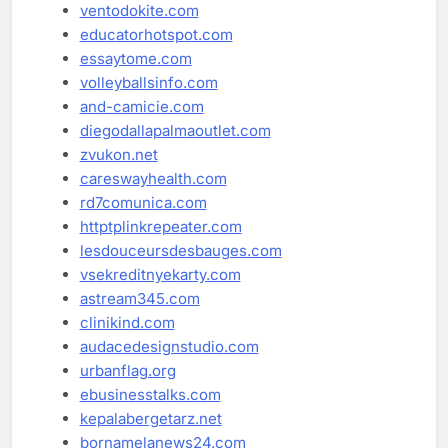
ventodokite.com
educatorhotspot.com
essaytome.com
volleyballsinfo.com
and-camicie.com
diegodallapalmaoutlet.com
zvukon.net
careswayhealth.com
rd7comunica.com
httptplinkrepeater.com
lesdouceursdesbauges.com
vsekreditnyekarty.com
astream345.com
clinikind.com
audacedesignstudio.com
urbanflag.org
ebusinesstalks.com
kepalabergetarz.net
bornamelanews24.com