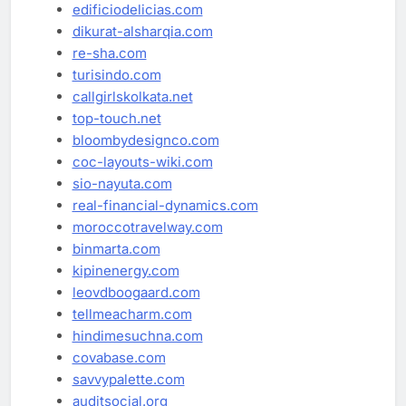
edificiodelicias.com
dikurat-alsharqia.com
re-sha.com
turisindo.com
callgirlskolkata.net
top-touch.net
bloombydesignco.com
coc-layouts-wiki.com
sio-nayuta.com
real-financial-dynamics.com
moroccotravelway.com
binmarta.com
kipinenergy.com
leovdboogaard.com
tellmeacharm.com
hindimesuchna.com
covabase.com
savvypalette.com
auditsocial.org