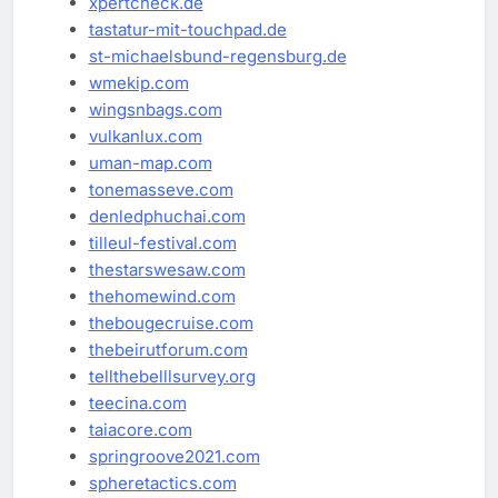
xpertcheck.de
tastatur-mit-touchpad.de
st-michaelsbund-regensburg.de
wmekip.com
wingsnbags.com
vulkanlux.com
uman-map.com
tonemasseve.com
denledphuchai.com
tilleul-festival.com
thestarswesaw.com
thehomewind.com
thebougecruise.com
thebeirutforum.com
tellthebelllsurvey.org
teecina.com
taiacore.com
springroove2021.com
spheretactics.com