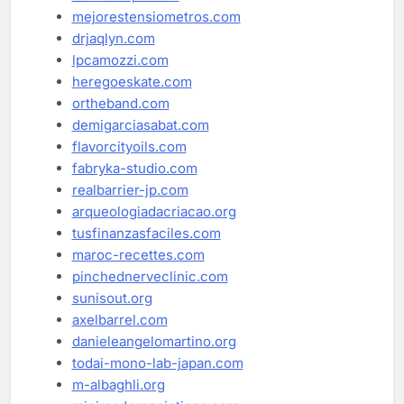
mejorestensiometros.com
drjaqlyn.com
lpcamozzi.com
heregoeskate.com
ortheband.com
demigarciasabat.com
flavorcityoils.com
fabryka-studio.com
realbarrier-jp.com
arqueologiadacriacao.org
tusfinanzasfaciles.com
maroc-recettes.com
pinchednerveclinic.com
sunisout.org
axelbarrel.com
danieleangelomartino.org
todai-mono-lab-japan.com
m-albaghli.org