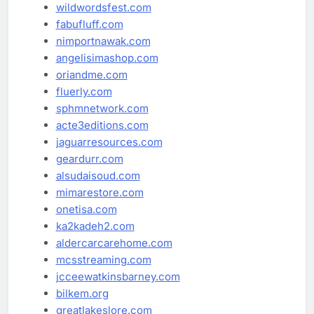
wildwordsfest.com
fabufluff.com
nimportnawak.com
angelisimashop.com
oriandme.com
fluerly.com
sphmnetwork.com
acte3editions.com
jaguarresources.com
geardurr.com
alsudaisoud.com
mimarestore.com
onetisa.com
ka2kadeh2.com
aldercarcarehome.com
mcsstreaming.com
jcceewatkinsbarney.com
bilkem.org
greatlakeslore.com