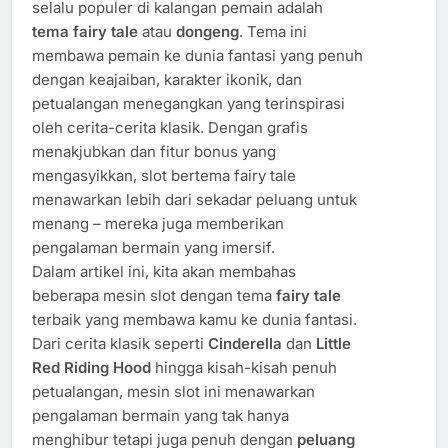
selalu populer di kalangan pemain adalah
tema fairy tale
atau
dongeng
. Tema ini
membawa pemain ke dunia fantasi yang penuh
dengan keajaiban, karakter ikonik, dan
petualangan menegangkan yang terinspirasi
oleh cerita-cerita klasik. Dengan grafis
menakjubkan dan fitur bonus yang
mengasyikkan, slot bertema fairy tale
menawarkan lebih dari sekadar peluang untuk
menang – mereka juga memberikan
pengalaman bermain yang imersif.
Dalam artikel ini, kita akan membahas
beberapa mesin slot dengan tema
fairy tale
terbaik yang membawa kamu ke dunia fantasi.
Dari cerita klasik seperti
Cinderella
dan
Little
Red Riding Hood
hingga kisah-kisah penuh
petualangan, mesin slot ini menawarkan
pengalaman bermain yang tak hanya
menghibur tetapi juga penuh dengan
peluang