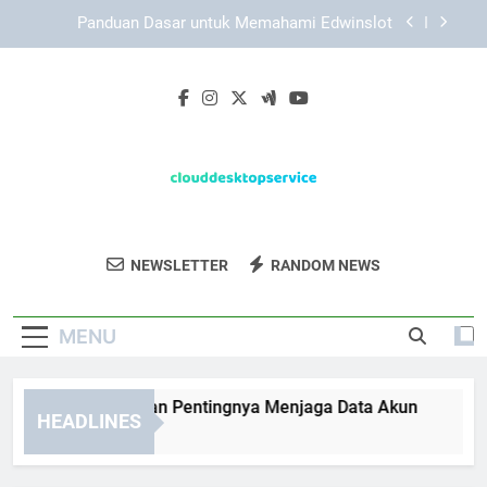
Skip
EDWINSLOT Login Cepat: Tips Akses Akun tanpa
to
Hambatan
content
Tips Memastikan Login Edwinslot Berjalan
Lancar dengan Akses yang Stabil dan Aman
TIARA4D Login dan Pentingnya Menjaga Data
Akun
Panduan Dasar untuk Memahami Edwinslot
EDWINSLOT Login Cepat: Tips Akses Akun tanpa
Hambatan
Cloud Desktop
Nikmati Akses Desktop Berbasis Awan Yang
Tips Memastikan Login Edwinslot Berjalan
NEWSLETTER
RANDOM NEWS
Service
Lancar dengan Akses yang Stabil dan Aman
Cepat Dan Aman Dari Cloud Desktop
Service.
MENU
ARA4D Login dan Pentingnya Menjaga Data Akun
Pandu
HEADLINES
Weeks Ago
1 Mont