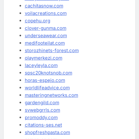
cachitasnow.com
voilacreations.com
copehu.org
clover-gunma.com
underseawear.com
medifooteilat.com
storozhinets-forest.com
olaymerkezi.com
laceyleyla.com
spsc20knotsnob.com
horas-espejo.com
worldlifeadvice.com
masteringnetworks.com
gardengild.com
svwebgrrls.com
promoddy.com
citations-ses.net
shopfreshpasta.com