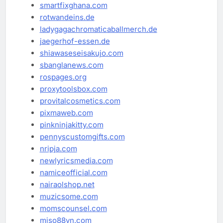
smartfixghana.com
rotwandeins.de
ladygagachromaticaballmerch.de
jaegerhof-essen.de
shiawaseseisakujo.com
sbanglanews.com
rospages.org
proxytoolsbox.com
provitalcosmetics.com
pixmaweb.com
pinkninjakitty.com
pennyscustomgifts.com
nripja.com
newlyricsmedia.com
namiceofficial.com
nairaolshop.net
muzicsome.com
momscounsel.com
miso88vn.com