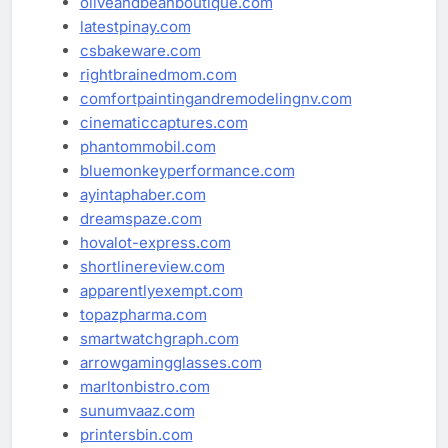
oliveandbeanboutique.com
latestpinay.com
csbakeware.com
rightbrainedmom.com
comfortpaintingandremodelingnv.com
cinematiccaptures.com
phantommobil.com
bluemonkeyperformance.com
ayintaphaber.com
dreamspaze.com
hovalot-express.com
shortlinereview.com
apparentlyexempt.com
topazpharma.com
smartwatchgraph.com
arrowgamingglasses.com
marltonbistro.com
sunumvaaz.com
printersbin.com