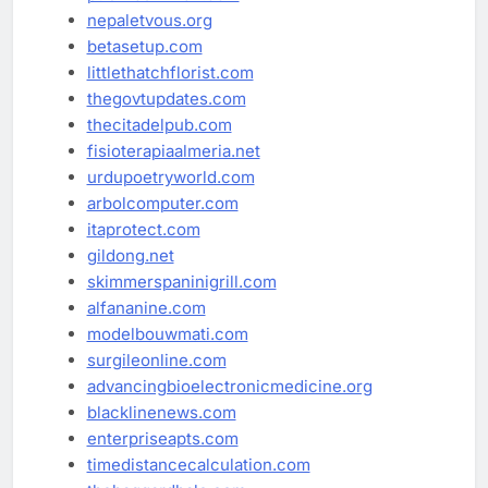
nepaletvous.org
betasetup.com
littlethatchflorist.com
thegovtupdates.com
thecitadelpub.com
fisioterapiaalmeria.net
urdupoetryworld.com
arbolcomputer.com
itaprotect.com
gildong.net
skimmerspaninigrill.com
alfananine.com
modelbouwmati.com
surgileonline.com
advancingbioelectronicmedicine.org
blacklinenews.com
enterpriseapts.com
timedistancecalculation.com