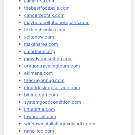
aaman-sa.com
thebestfootballs.com
cancerprotalk.com
mayfieldcellphonerepairs.com
textilesblankas.com
xcitenow.com
makanarea.com
smartmum.org
jgowdyconsulting.com
oregontravelingtours.com
ekimena.com
thecrayonbug.com
clouddesktopservice.com
bitlink-defi.com
systemgoodcondition.com
littledittle.com
tawara-an.com
windowinstallationmidlandtx.com
nano-loo.com