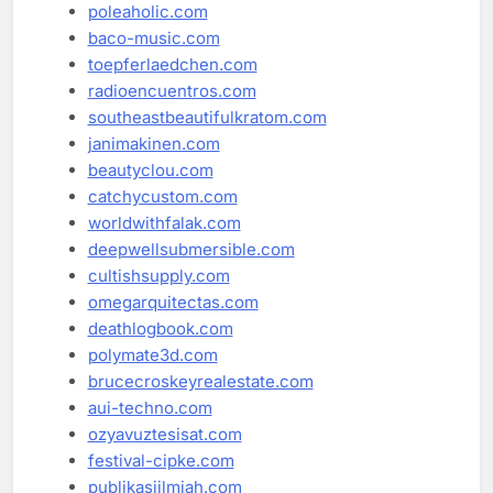
poleaholic.com
baco-music.com
toepferlaedchen.com
radioencuentros.com
southeastbeautifulkratom.com
janimakinen.com
beautyclou.com
catchycustom.com
worldwithfalak.com
deepwellsubmersible.com
cultishsupply.com
omegarquitectas.com
deathlogbook.com
polymate3d.com
brucecroskeyrealestate.com
aui-techno.com
ozyavuztesisat.com
festival-cipke.com
publikasiilmiah.com