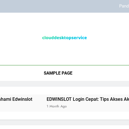
Pand
EDWINSLOT Login Cep
Tips Memastikan Login Edwinslot Berjalan Lanc
TIARA4D Log
ud Desktop Service
Pand
kses Desktop Berbasis Awan Yang Cepat Dan Aman Dari Cloud D
EDWINSLOT Login Cep
SAMPLE PAGE
Tips Memastikan Login Edwinslot Berjalan Lanc
slot
EDWINSLOT Login Cepat: Tips Akses Akun tanpa 
1 Month Ago