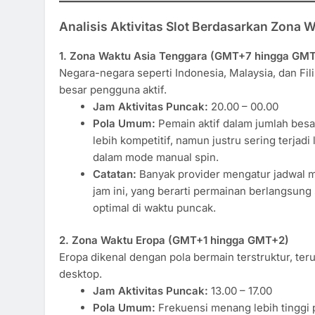
Analisis Aktivitas Slot Berdasarkan Zona 
1. Zona Waktu Asia Tenggara (GMT+7 hingga GM
Negara-negara seperti Indonesia, Malaysia, dan Fil
besar pengguna aktif.
Jam Aktivitas Puncak:
20.00 – 00.00
Pola Umum:
Pemain aktif dalam jumlah bes
lebih kompetitif, namun justru sering terjad
dalam mode manual spin.
Catatan:
Banyak provider mengatur jadwal m
jam ini, yang berarti permainan berlangsung
optimal di waktu puncak.
2. Zona Waktu Eropa (GMT+1 hingga GMT+2)
Eropa dikenal dengan pola bermain terstruktur, te
desktop.
Jam Aktivitas Puncak:
13.00 – 17.00
Pola Umum:
Frekuensi menang lebih tinggi 