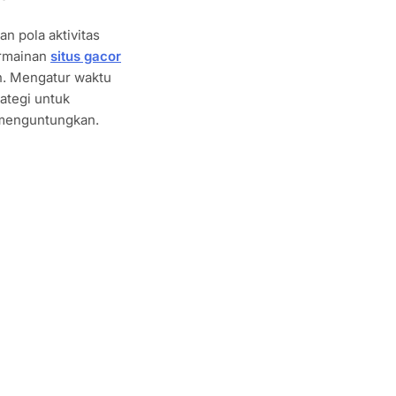
 pola aktivitas
ermainan
situs gacor
n. Mengatur waktu
rategi untuk
 menguntungkan.