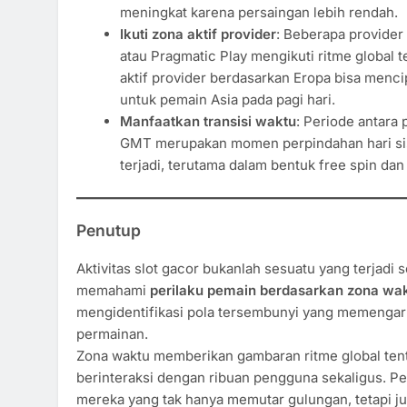
meningkat karena persaingan lebih rendah.
Ikuti zona aktif provider
: Beberapa provider 
atau Pragmatic Play mengikuti ritme global t
aktif provider berdasarkan Eropa bisa menci
untuk pemain Asia pada pagi hari.
Manfaatkan transisi waktu
: Periode antara 
GMT merupakan momen perpindahan hari sis
terjadi, terutama dalam bentuk free spin dan 
Penutup
Aktivitas slot gacor bukanlah sesuatu yang terjadi
memahami
perilaku pemain berdasarkan zona wa
mengidentifikasi pola tersembunyi yang memengar
permainan.
Zona waktu memberikan gambaran ritme global ten
berinteraksi dengan ribuan pengguna sekaligus. P
mereka yang tak hanya memutar gulungan, tetapi 