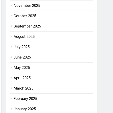
November 2025
October 2025
September 2025
August 2025
July 2025
June 2025
May 2025
April 2025
March 2025
February 2025
January 2025