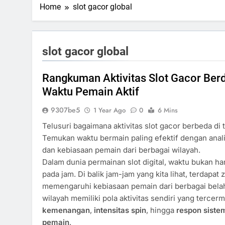
Home
slot gacor global
slot gacor global
Rangkuman Aktivitas Slot Gacor Ber
Waktu Pemain Aktif
9307be5
1 Year Ago
0
6 Mins
Telusuri bagaimana aktivitas slot gacor berbeda di 
Temukan waktu bermain paling efektif dengan anali
dan kebiasaan pemain dari berbagai wilayah.
Dalam dunia permainan slot digital, waktu bukan h
pada jam. Di balik jam-jam yang kita lihat, terdapat
memengaruhi kebiasaan pemain dari berbagai belah
wilayah memiliki pola aktivitas sendiri yang tercer
kemenangan
,
intensitas spin
, hingga
respon siste
pemain
.