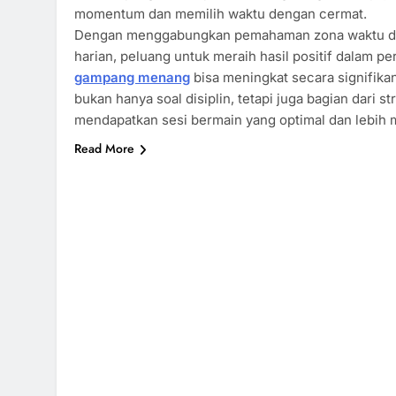
momentum dan memilih waktu dengan cermat.
Dengan menggabungkan pemahaman zona waktu dan
harian, peluang untuk meraih hasil positif dalam p
gampang menang
bisa meningkat secara signifika
bukan hanya soal disiplin, tetapi juga bagian dari st
mendapatkan sesi bermain yang optimal dan lebih
Read More