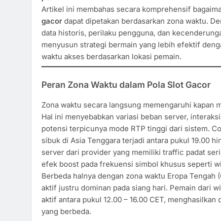
Artikel ini membahas secara komprehensif bagaim
gacor
dapat dipetakan berdasarkan zona waktu. D
data historis, perilaku pengguna, dan kecenderunga
menyusun strategi bermain yang lebih efektif den
waktu akses berdasarkan lokasi pemain.
Peran Zona Waktu dalam Pola Slot Gacor
Zona waktu secara langsung memengaruhi kapan ma
Hal ini menyebabkan variasi beban server, interaks
potensi terpicunya mode RTP tinggi dari sistem. Co
sibuk di Asia Tenggara terjadi antara pukul 19.00 h
server dari provider yang memiliki traffic padat se
efek boost pada frekuensi simbol khusus seperti wi
Berbeda halnya dengan zona waktu Eropa Tengah (
aktif justru dominan pada siang hari. Pemain dari w
aktif antara pukul 12.00 – 16.00 CET, menghasilkan
yang berbeda.