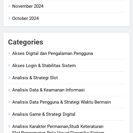
November 2024
October 2024
Categories
Akses Digital dan Pengalaman Pengguna
Akses Login & Stabilitas Sistem
Analisis & Strategi Slot
Analisis Data & Keamanan Informasi
Analisis Data Pengguna & Strategi Waktu Bermain
Analisis Game & Strategi Digital
Analisis Karakter Permainan,Studi Keteraturan