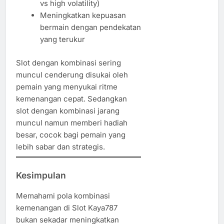
vs high volatility)
Meningkatkan kepuasan
bermain dengan pendekatan
yang terukur
Slot dengan kombinasi sering
muncul cenderung disukai oleh
pemain yang menyukai ritme
kemenangan cepat. Sedangkan
slot dengan kombinasi jarang
muncul namun memberi hadiah
besar, cocok bagi pemain yang
lebih sabar dan strategis.
Kesimpulan
Memahami pola kombinasi
kemenangan di Slot Kaya787
bukan sekadar meningkatkan