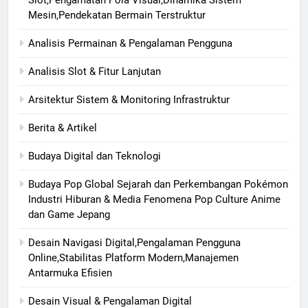
Slot,Pengamatan Pola Visual,Dinamika Sistem
Mesin,Pendekatan Bermain Terstruktur
Analisis Permainan & Pengalaman Pengguna
Analisis Slot & Fitur Lanjutan
Arsitektur Sistem & Monitoring Infrastruktur
Berita & Artikel
Budaya Digital dan Teknologi
Budaya Pop Global Sejarah dan Perkembangan Pokémon
Industri Hiburan & Media Fenomena Pop Culture Anime
dan Game Jepang
Desain Navigasi Digital,Pengalaman Pengguna
Online,Stabilitas Platform Modern,Manajemen
Antarmuka Efisien
Desain Visual & Pengalaman Digital