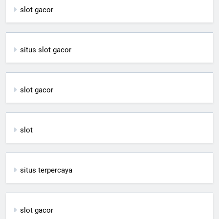
slot gacor
situs slot gacor
slot gacor
slot
situs terpercaya
slot gacor