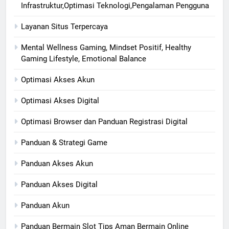
Infrastruktur,Optimasi Teknologi,Pengalaman Pengguna
Layanan Situs Terpercaya
Mental Wellness Gaming, Mindset Positif, Healthy
Gaming Lifestyle, Emotional Balance
Optimasi Akses Akun
Optimasi Akses Digital
Optimasi Browser dan Panduan Registrasi Digital
Panduan & Strategi Game
Panduan Akses Akun
Panduan Akses Digital
Panduan Akun
Panduan Bermain Slot Tips Aman Bermain Online