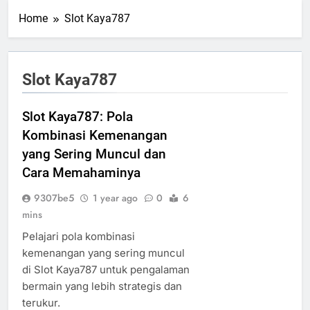
Home
Slot Kaya787
Slot Kaya787
Slot Kaya787: Pola
Kombinasi Kemenangan
yang Sering Muncul dan
Cara Memahaminya
9307be5
1 year ago
0
6
mins
Pelajari pola kombinasi
kemenangan yang sering muncul
di Slot Kaya787 untuk pengalaman
bermain yang lebih strategis dan
terukur.