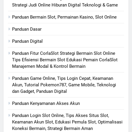
Strategi Judi Online Hiburan Digital Teknologi & Game
Panduan Bermain Slot, Permainan Kasino, Slot Online
Panduan Dasar
Panduan Digital
Panduan Fitur CorlaSlot Strategi Bermain Slot Online
Tips Efisiensi Bermain Slot Edukasi Pemain CorlaSlot
Manajemen Modal & Kontrol Bermain
Panduan Game Online, Tips Login Cepat, Keamanan
Akun, Tutorial Pokemon787, Game Mobile, Teknologi
dan Gadget, Panduan Digital
Panduan Kenyamanan Akses Akun
Panduan Login Slot Online, Tips Akses Situs Slot,
Keamanan Akun Slot, Edukasi Pemula Slot, Optimalisasi
Koneksi Bermain, Strategi Bermain Aman