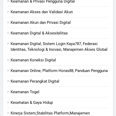
Keamanan & Privasi Pengguna Digital
Keamanan Akses dan Validasi Akun
Keamanan Akun dan Privasi Digital
Keamanan Digital & Aksesibilitas
Keamanan Digital, Sistem Login Kaya787, Federasi
Identitas, Teknologi & Inovasi, Manajemen Akses Global
Keamanan Koneksi Digital
Keamanan Online, Platform Horas88, Panduan Pengguna
Keamanan Perangkat Digital
Keamanan Togel
Kesehatan & Gaya Hidup
Kinerja Sistem,Stabilitas Platform,Manajemen