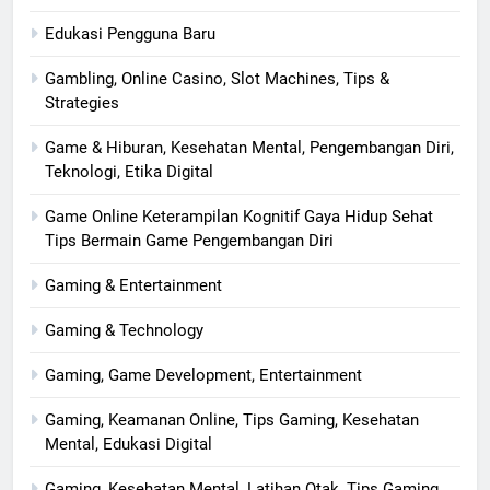
Edukasi Pengguna Baru
Gambling, Online Casino, Slot Machines, Tips &
Strategies
Game & Hiburan, Kesehatan Mental, Pengembangan Diri,
Teknologi, Etika Digital
Game Online Keterampilan Kognitif Gaya Hidup Sehat
Tips Bermain Game Pengembangan Diri
Gaming & Entertainment
Gaming & Technology
Gaming, Game Development, Entertainment
Gaming, Keamanan Online, Tips Gaming, Kesehatan
Mental, Edukasi Digital
Gaming, Kesehatan Mental, Latihan Otak, Tips Gaming