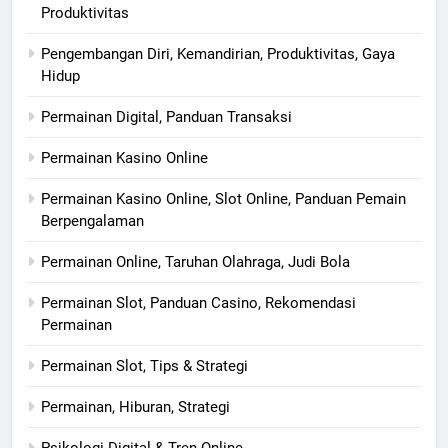
Produktivitas
Pengembangan Diri, Kemandirian, Produktivitas, Gaya
Hidup
Permainan Digital, Panduan Transaksi
Permainan Kasino Online
Permainan Kasino Online, Slot Online, Panduan Pemain
Berpengalaman
Permainan Online, Taruhan Olahraga, Judi Bola
Permainan Slot, Panduan Casino, Rekomendasi
Permainan
Permainan Slot, Tips & Strategi
Permainan, Hiburan, Strategi