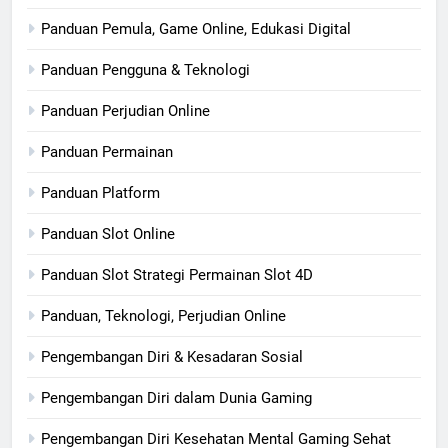
Panduan Pemula, Game Online, Edukasi Digital
Panduan Pengguna & Teknologi
Panduan Perjudian Online
Panduan Permainan
Panduan Platform
Panduan Slot Online
Panduan Slot Strategi Permainan Slot 4D
Panduan, Teknologi, Perjudian Online
Pengembangan Diri & Kesadaran Sosial
Pengembangan Diri dalam Dunia Gaming
Pengembangan Diri Kesehatan Mental Gaming Sehat