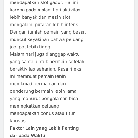
mendapatkan slot gacor. Hal ini
karena pada malam hari aktivitas
lebih banyak dan mesin slot
mengalami putaran lebih intens.
Dengan jumlah pemain yang besar,
muncul keyakinan bahwa peluang
jackpot lebih tinggi.
Malam hari juga dianggap waktu
yang santai untuk bermain setelah
beraktivitas seharian. Rasa rileks
ini membuat pemain lebih
menikmati permainan dan
cenderung bermain lebih lama,
yang menurut pengalaman bisa
meningkatkan peluang
mendapatkan bonus atau fitur
khusus.
Faktor Lain yang Lebih Penting
daripada Waktu