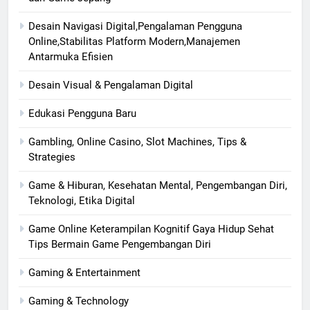
Desain Navigasi Digital,Pengalaman Pengguna
Online,Stabilitas Platform Modern,Manajemen
Antarmuka Efisien
Desain Visual & Pengalaman Digital
Edukasi Pengguna Baru
Gambling, Online Casino, Slot Machines, Tips &
Strategies
Game & Hiburan, Kesehatan Mental, Pengembangan Diri,
Teknologi, Etika Digital
Game Online Keterampilan Kognitif Gaya Hidup Sehat
Tips Bermain Game Pengembangan Diri
Gaming & Entertainment
Gaming & Technology