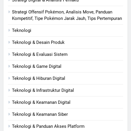
Strategi Digital & Analisis Perilaku
Strategi Offensif Pokémon, Analisis Move, Panduan
Kompetitif, Tipe Pokémon Jarak Jauh, Tips Pertempuran
Teknologi
Teknologi & Desain Produk
Teknologi & Evaluasi Sistem
Teknologi & Game Digital
Teknologi & Hiburan Digital
Teknologi & Infrastruktur Digital
Teknologi & Keamanan Digital
Teknologi & Keamanan Siber
Teknologi & Panduan Akses Platform