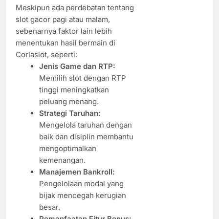
Meskipun ada perdebatan tentang
slot gacor pagi atau malam,
sebenarnya faktor lain lebih
menentukan hasil bermain di
Corlaslot, seperti:
Jenis Game dan RTP:
Memilih slot dengan RTP
tinggi meningkatkan
peluang menang.
Strategi Taruhan:
Mengelola taruhan dengan
baik dan disiplin membantu
mengoptimalkan
kemenangan.
Manajemen Bankroll:
Pengelolaan modal yang
bijak mencegah kerugian
besar.
Pemanfaatan Fitur Bonus: