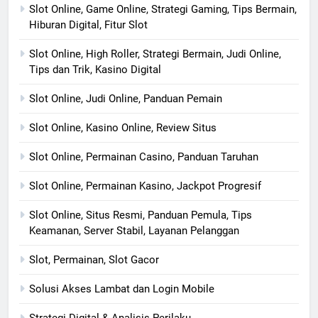
Slot Online, Game Online, Strategi Gaming, Tips Bermain,
Hiburan Digital, Fitur Slot
Slot Online, High Roller, Strategi Bermain, Judi Online,
Tips dan Trik, Kasino Digital
Slot Online, Judi Online, Panduan Pemain
Slot Online, Kasino Online, Review Situs
Slot Online, Permainan Casino, Panduan Taruhan
Slot Online, Permainan Kasino, Jackpot Progresif
Slot Online, Situs Resmi, Panduan Pemula, Tips
Keamanan, Server Stabil, Layanan Pelanggan
Slot, Permainan, Slot Gacor
Solusi Akses Lambat dan Login Mobile