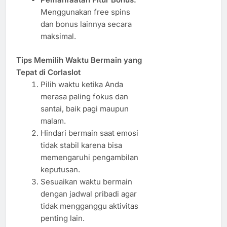
Menggunakan free spins
dan bonus lainnya secara
maksimal.
Tips Memilih Waktu Bermain yang
Tepat di Corlaslot
Pilih waktu ketika Anda
merasa paling fokus dan
santai, baik pagi maupun
malam.
Hindari bermain saat emosi
tidak stabil karena bisa
memengaruhi pengambilan
keputusan.
Sesuaikan waktu bermain
dengan jadwal pribadi agar
tidak mengganggu aktivitas
penting lain.