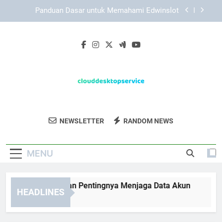
Skip
EDWINSLOT Login Cepat: Tips Akses Akun tanpa
to
Hambatan
content
Tips Memastikan Login Edwinslot Berjalan
Lancar dengan Akses yang Stabil dan Aman
TIARA4D Login dan Pentingnya Menjaga Data
Akun
Panduan Dasar untuk Memahami Edwinslot
EDWINSLOT Login Cepat: Tips Akses Akun tanpa
Hambatan
Cloud Desktop
Nikmati Akses Desktop Berbasis Awan Yang
Tips Memastikan Login Edwinslot Berjalan
NEWSLETTER
RANDOM NEWS
Service
Cepat Dan Aman Dari Cloud Desktop
Lancar dengan Akses yang Stabil dan Aman
Service.
MENU
TIARA4D Login dan Pentingnya Menjaga Data Akun
Pand
HEADLINES
 Weeks Ago
1 Mon