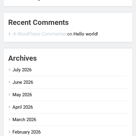
Recent Comments
A WordPress Commenter
on
Hello world!
Archives
July 2026
June 2026
May 2026
April 2026
March 2026
February 2026