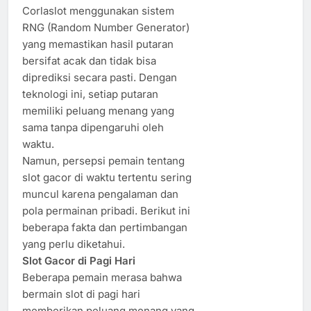
Corlaslot menggunakan sistem
RNG (Random Number Generator)
yang memastikan hasil putaran
bersifat acak dan tidak bisa
diprediksi secara pasti. Dengan
teknologi ini, setiap putaran
memiliki peluang menang yang
sama tanpa dipengaruhi oleh
waktu.
Namun, persepsi pemain tentang
slot gacor di waktu tertentu sering
muncul karena pengalaman dan
pola permainan pribadi. Berikut ini
beberapa fakta dan pertimbangan
yang perlu diketahui.
Slot Gacor di Pagi Hari
Beberapa pemain merasa bahwa
bermain slot di pagi hari
memberikan peluang menang yang