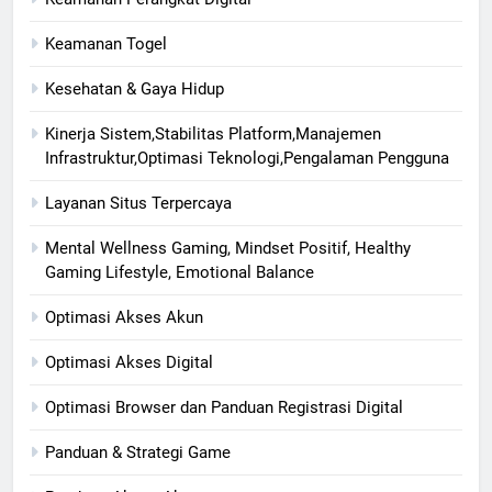
Keamanan Togel
Kesehatan & Gaya Hidup
Kinerja Sistem,Stabilitas Platform,Manajemen
Infrastruktur,Optimasi Teknologi,Pengalaman Pengguna
Layanan Situs Terpercaya
Mental Wellness Gaming, Mindset Positif, Healthy
Gaming Lifestyle, Emotional Balance
Optimasi Akses Akun
Optimasi Akses Digital
Optimasi Browser dan Panduan Registrasi Digital
Panduan & Strategi Game