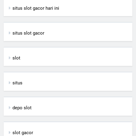
situs slot gacor hari ini
situs slot gacor
slot
situs
depo slot
slot gacor