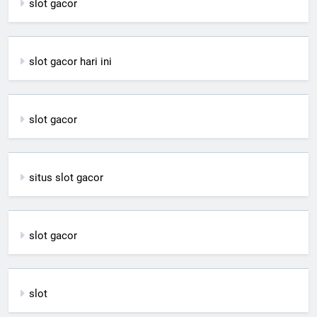
slot gacor
slot gacor hari ini
slot gacor
situs slot gacor
slot gacor
slot