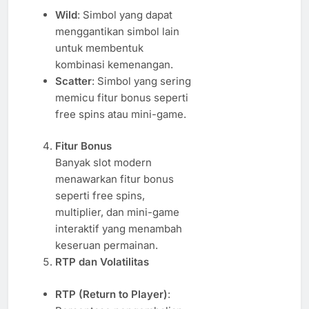
Wild
: Simbol yang dapat
menggantikan simbol lain
untuk membentuk
kombinasi kemenangan.
Scatter
: Simbol yang sering
memicu fitur bonus seperti
free spins atau mini-game.
Fitur Bonus
Banyak slot modern
menawarkan fitur bonus
seperti free spins,
multiplier, dan mini-game
interaktif yang menambah
keseruan permainan.
RTP dan Volatilitas
RTP (Return to Player)
: