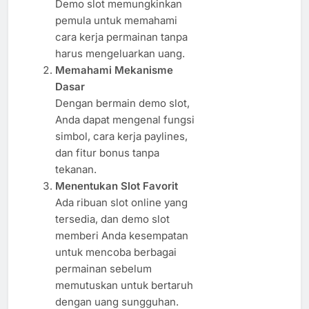
Demo slot memungkinkan
pemula untuk memahami
cara kerja permainan tanpa
harus mengeluarkan uang.
Memahami Mekanisme
Dasar
Dengan bermain demo slot,
Anda dapat mengenal fungsi
simbol, cara kerja paylines,
dan fitur bonus tanpa
tekanan.
Menentukan Slot Favorit
Ada ribuan slot online yang
tersedia, dan demo slot
memberi Anda kesempatan
untuk mencoba berbagai
permainan sebelum
memutuskan untuk bertaruh
dengan uang sungguhan.