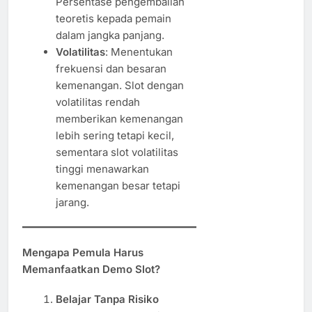
Persentase pengembalian
teoretis kepada pemain
dalam jangka panjang.
Volatilitas
: Menentukan
frekuensi dan besaran
kemenangan. Slot dengan
volatilitas rendah
memberikan kemenangan
lebih sering tetapi kecil,
sementara slot volatilitas
tinggi menawarkan
kemenangan besar tetapi
jarang.
Mengapa Pemula Harus
Memanfaatkan Demo Slot?
Belajar Tanpa Risiko