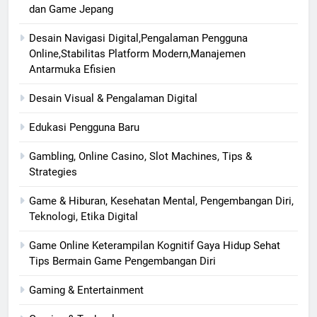
dan Game Jepang
Desain Navigasi Digital,Pengalaman Pengguna
Online,Stabilitas Platform Modern,Manajemen
Antarmuka Efisien
Desain Visual & Pengalaman Digital
Edukasi Pengguna Baru
Gambling, Online Casino, Slot Machines, Tips &
Strategies
Game & Hiburan, Kesehatan Mental, Pengembangan Diri,
Teknologi, Etika Digital
Game Online Keterampilan Kognitif Gaya Hidup Sehat
Tips Bermain Game Pengembangan Diri
Gaming & Entertainment