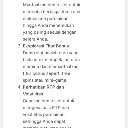
Manfaatkan demo slot untuk
mencoba berbagai tema dan
mekanisme permainan
hingga Anda menemukan
yang paling sesuai dengan
selera Anda.
Eksplorasi Fitur Bonus
Demo slot adalah cara yang
baik untuk mempelajari cara
memicu dan memanfaatkan
fitur bonus seperti free
spins atau mini-game.
Perhatikan RTP dan
Volatilitas
Gunakan demo slot untuk
mengevaluasi RTP dan
volatilitas permainan,
sehingga Anda dapat