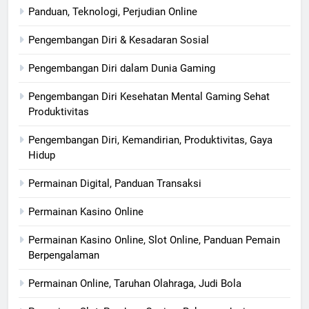
Panduan, Teknologi, Perjudian Online
Pengembangan Diri & Kesadaran Sosial
Pengembangan Diri dalam Dunia Gaming
Pengembangan Diri Kesehatan Mental Gaming Sehat
Produktivitas
Pengembangan Diri, Kemandirian, Produktivitas, Gaya
Hidup
Permainan Digital, Panduan Transaksi
Permainan Kasino Online
Permainan Kasino Online, Slot Online, Panduan Pemain
Berpengalaman
Permainan Online, Taruhan Olahraga, Judi Bola