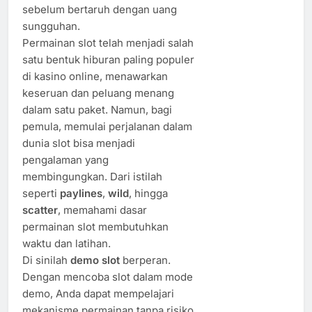
sebelum bertaruh dengan uang
sungguhan.
Permainan slot telah menjadi salah
satu bentuk hiburan paling populer
di kasino online, menawarkan
keseruan dan peluang menang
dalam satu paket. Namun, bagi
pemula, memulai perjalanan dalam
dunia slot bisa menjadi
pengalaman yang
membingungkan. Dari istilah
seperti
paylines
,
wild
, hingga
scatter
, memahami dasar
permainan slot membutuhkan
waktu dan latihan.
Di sinilah
demo slot
berperan.
Dengan mencoba slot dalam mode
demo, Anda dapat mempelajari
mekanisme permainan tanpa risiko