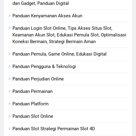
dan Gadget, Panduan Digital
Panduan Kenyamanan Akses Akun
Panduan Login Slot Online, Tips Akses Situs Slot,
Keamanan Akun Slot, Edukasi Pemula Slot, Optimalisasi
Koneksi Bermain, Strategi Bermain Aman
Panduan Pemula, Game Online, Edukasi Digital
Panduan Pengguna & Teknologi
Panduan Perjudian Online
Panduan Permainan
Panduan Platform
Panduan Slot Online
Panduan Slot Strategi Permainan Slot 4D