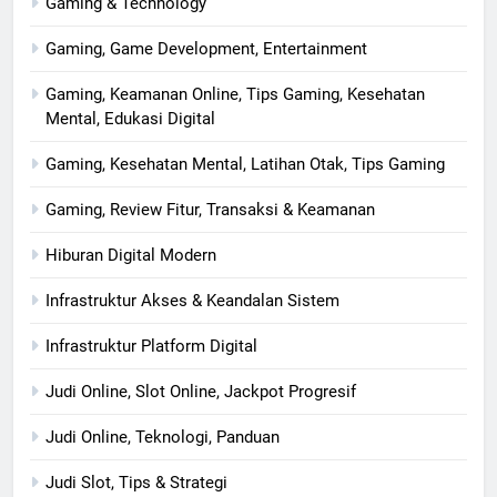
Gaming & Technology
Gaming, Game Development, Entertainment
Gaming, Keamanan Online, Tips Gaming, Kesehatan
Mental, Edukasi Digital
Gaming, Kesehatan Mental, Latihan Otak, Tips Gaming
Gaming, Review Fitur, Transaksi & Keamanan
Hiburan Digital Modern
Infrastruktur Akses & Keandalan Sistem
Infrastruktur Platform Digital
Judi Online, Slot Online, Jackpot Progresif
Judi Online, Teknologi, Panduan
Judi Slot, Tips & Strategi