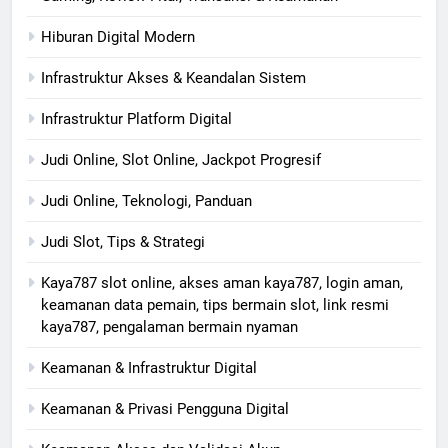
Hiburan Digital Modern
Infrastruktur Akses & Keandalan Sistem
Infrastruktur Platform Digital
Judi Online, Slot Online, Jackpot Progresif
Judi Online, Teknologi, Panduan
Judi Slot, Tips & Strategi
Kaya787 slot online, akses aman kaya787, login aman,
keamanan data pemain, tips bermain slot, link resmi
kaya787, pengalaman bermain nyaman
Keamanan & Infrastruktur Digital
Keamanan & Privasi Pengguna Digital