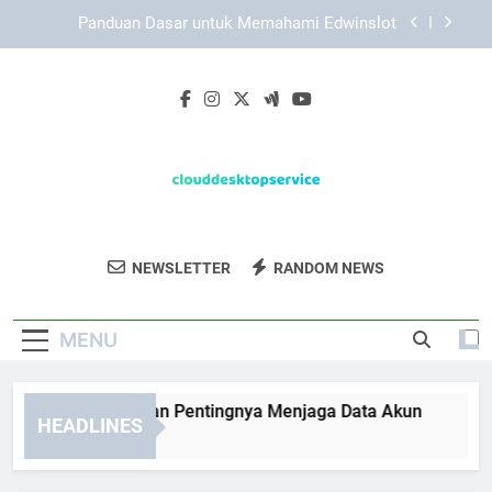
Skip
EDWINSLOT Login Cepat: Tips Akses Akun tanpa
to
Hambatan
content
Tips Memastikan Login Edwinslot Berjalan
Lancar dengan Akses yang Stabil dan Aman
TIARA4D Login dan Pentingnya Menjaga Data
Akun
Panduan Dasar untuk Memahami Edwinslot
EDWINSLOT Login Cepat: Tips Akses Akun tanpa
Hambatan
Cloud Desktop
Nikmati Akses Desktop Berbasis Awan Yang
Tips Memastikan Login Edwinslot Berjalan
NEWSLETTER
RANDOM NEWS
Service
Lancar dengan Akses yang Stabil dan Aman
Cepat Dan Aman Dari Cloud Desktop
Service.
MENU
IARA4D Login dan Pentingnya Menjaga Data Akun
Pandu
HEADLINES
Month Ago
1 Mont