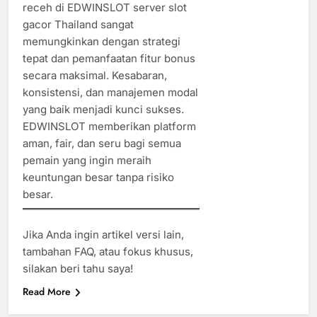
receh di EDWINSLOT server slot
gacor Thailand sangat
memungkinkan dengan strategi
tepat dan pemanfaatan fitur bonus
secara maksimal. Kesabaran,
konsistensi, dan manajemen modal
yang baik menjadi kunci sukses.
EDWINSLOT memberikan platform
aman, fair, dan seru bagi semua
pemain yang ingin meraih
keuntungan besar tanpa risiko
besar.
Jika Anda ingin artikel versi lain,
tambahan FAQ, atau fokus khusus,
silakan beri tahu saya!
Read More