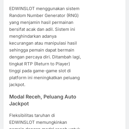
EDWINSLOT menggunakan sistem
Random Number Generator (RNG)
yang menjamin hasil permainan
bersifat acak dan adil. Sistem ini
menghindarkan adanya
kecurangan atau manipulasi hasil
sehingga pemain dapat bermain
dengan percaya diri. Ditambah lagi,
tingkat RTP (Return to Player)
tinggi pada game-game slot di
platform ini meningkatkan peluang
jackpot.
Modal Receh, Peluang Auto
Jackpot
Fleksibilitas taruhan di
EDWINSLOT memungkinkan