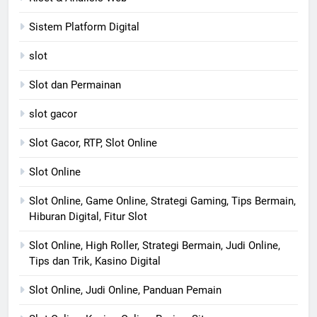
Sistem Platform Digital
slot
Slot dan Permainan
slot gacor
Slot Gacor, RTP, Slot Online
Slot Online
Slot Online, Game Online, Strategi Gaming, Tips Bermain,
Hiburan Digital, Fitur Slot
Slot Online, High Roller, Strategi Bermain, Judi Online,
Tips dan Trik, Kasino Digital
Slot Online, Judi Online, Panduan Pemain