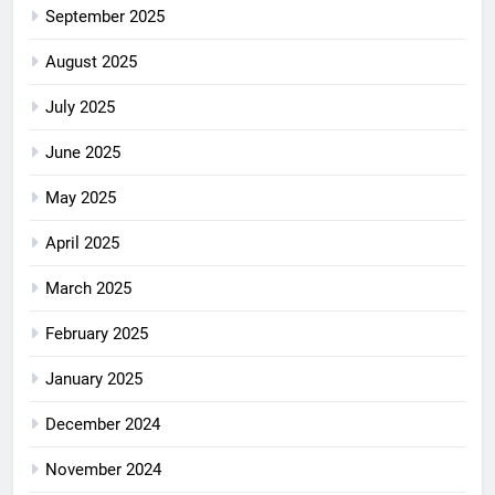
September 2025
August 2025
July 2025
June 2025
May 2025
April 2025
March 2025
February 2025
January 2025
December 2024
November 2024