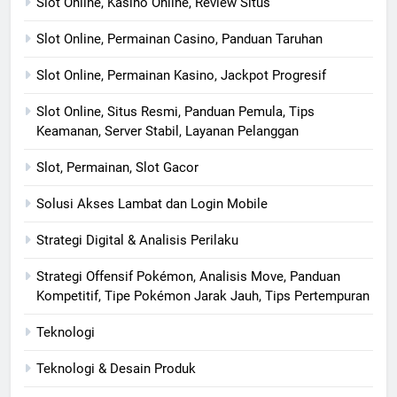
Slot Online, Kasino Online, Review Situs
Slot Online, Permainan Casino, Panduan Taruhan
Slot Online, Permainan Kasino, Jackpot Progresif
Slot Online, Situs Resmi, Panduan Pemula, Tips
Keamanan, Server Stabil, Layanan Pelanggan
Slot, Permainan, Slot Gacor
Solusi Akses Lambat dan Login Mobile
Strategi Digital & Analisis Perilaku
Strategi Offensif Pokémon, Analisis Move, Panduan
Kompetitif, Tipe Pokémon Jarak Jauh, Tips Pertempuran
Teknologi
Teknologi & Desain Produk