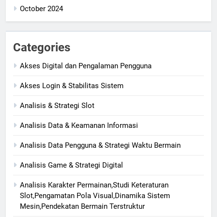
October 2024
Categories
Akses Digital dan Pengalaman Pengguna
Akses Login & Stabilitas Sistem
Analisis & Strategi Slot
Analisis Data & Keamanan Informasi
Analisis Data Pengguna & Strategi Waktu Bermain
Analisis Game & Strategi Digital
Analisis Karakter Permainan,Studi Keteraturan
Slot,Pengamatan Pola Visual,Dinamika Sistem
Mesin,Pendekatan Bermain Terstruktur