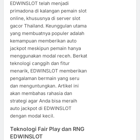
EDWINSLOT telah menjadi
primadona di kalangan pemain slot
online, khususnya di server slot
gacor Thailand. Keunggulan utama
yang membuatnya populer adalah
kemampuan memberikan auto
jackpot meskipun pemain hanya
menggunakan modal receh. Berkat
teknologi canggih dan fitur
menarik, EDWINSLOT memberikan
pengalaman bermain yang seru
dan menguntungkan. Artikel ini
akan membahas rahasia dan
strategi agar Anda bisa meraih
auto jackpot di EDWINSLOT
dengan modal kecil.
Teknologi Fair Play dan RNG
EDWINSLOT