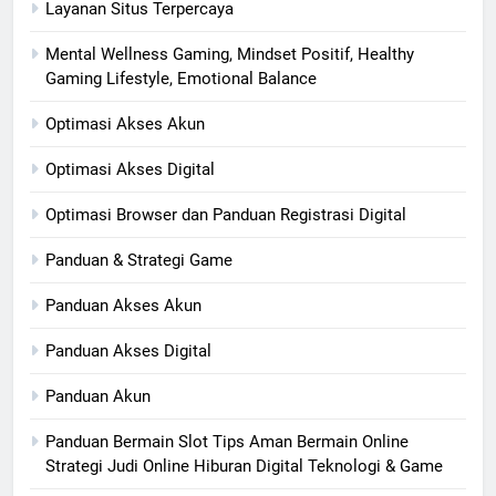
Layanan Situs Terpercaya
Mental Wellness Gaming, Mindset Positif, Healthy
Gaming Lifestyle, Emotional Balance
Optimasi Akses Akun
Optimasi Akses Digital
Optimasi Browser dan Panduan Registrasi Digital
Panduan & Strategi Game
Panduan Akses Akun
Panduan Akses Digital
Panduan Akun
Panduan Bermain Slot Tips Aman Bermain Online
Strategi Judi Online Hiburan Digital Teknologi & Game