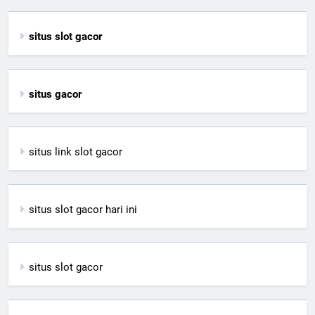
situs slot gacor
situs gacor
situs link slot gacor
situs slot gacor hari ini
situs slot gacor