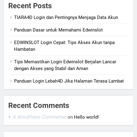
Recent Posts
TIARA4D Login dan Pentingnya Menjaga Data Akun
Panduan Dasar untuk Memahami Edwinslot
EDWINSLOT Login Cepat: Tips Akses Akun tanpa
Hambatan
Tips Memastikan Login Edwinslot Berjalan Lancar
dengan Akses yang Stabil dan Aman
Panduan Login Lebah4D Jika Halaman Terasa Lambat
Recent Comments
A WordPress Commenter
on
Hello world!