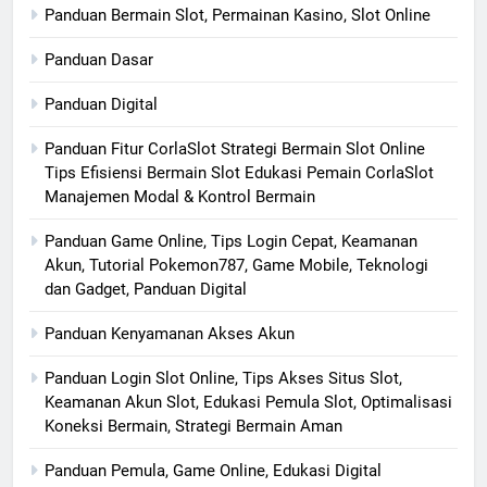
Panduan Bermain Slot, Permainan Kasino, Slot Online
Panduan Dasar
Panduan Digital
Panduan Fitur CorlaSlot Strategi Bermain Slot Online
Tips Efisiensi Bermain Slot Edukasi Pemain CorlaSlot
Manajemen Modal & Kontrol Bermain
Panduan Game Online, Tips Login Cepat, Keamanan
Akun, Tutorial Pokemon787, Game Mobile, Teknologi
dan Gadget, Panduan Digital
Panduan Kenyamanan Akses Akun
Panduan Login Slot Online, Tips Akses Situs Slot,
Keamanan Akun Slot, Edukasi Pemula Slot, Optimalisasi
Koneksi Bermain, Strategi Bermain Aman
Panduan Pemula, Game Online, Edukasi Digital