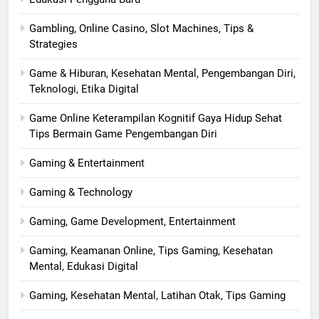
Gambling, Online Casino, Slot Machines, Tips &
Strategies
Game & Hiburan, Kesehatan Mental, Pengembangan Diri,
Teknologi, Etika Digital
Game Online Keterampilan Kognitif Gaya Hidup Sehat
Tips Bermain Game Pengembangan Diri
Gaming & Entertainment
Gaming & Technology
Gaming, Game Development, Entertainment
Gaming, Keamanan Online, Tips Gaming, Kesehatan
Mental, Edukasi Digital
Gaming, Kesehatan Mental, Latihan Otak, Tips Gaming