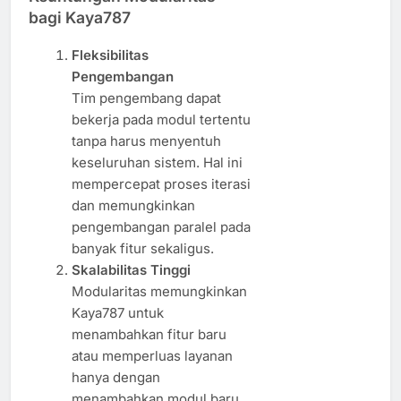
bagi Kaya787
Fleksibilitas
Pengembangan
Tim pengembang dapat
bekerja pada modul tertentu
tanpa harus menyentuh
keseluruhan sistem. Hal ini
mempercepat proses iterasi
dan memungkinkan
pengembangan paralel pada
banyak fitur sekaligus.
Skalabilitas Tinggi
Modularitas memungkinkan
Kaya787 untuk
menambahkan fitur baru
atau memperluas layanan
hanya dengan
menambahkan modul baru