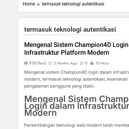
Home
termasuk teknologi autentikasi
termasuk teknologi autentikasi
Mengenal Sistem Champion4D Login
Infrastruktur Platform Modern
9307be5
5 Months Ago
0
10 Mins
Mengenal sistem Champion4D login dalam infrastru
modern, termasuk teknologi autentikasi, keamanan
pengalaman pengguna yang stabil.
Mengenal Sistem Champ
Login dalam Infrastruktu
Modern
Perkembangan teknologi web modern telah memba