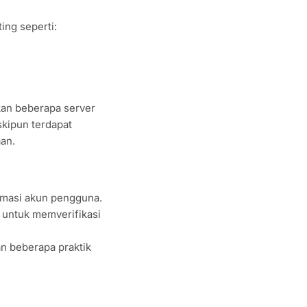
ng seperti:
an beberapa server
skipun terdapat
an.
rmasi akun pengguna.
 untuk memverifikasi
n beberapa praktik