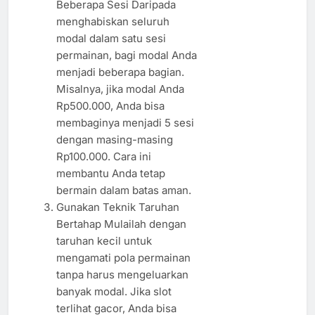
Beberapa Sesi Daripada
menghabiskan seluruh
modal dalam satu sesi
permainan, bagi modal Anda
menjadi beberapa bagian.
Misalnya, jika modal Anda
Rp500.000, Anda bisa
membaginya menjadi 5 sesi
dengan masing-masing
Rp100.000. Cara ini
membantu Anda tetap
bermain dalam batas aman.
Gunakan Teknik Taruhan
Bertahap Mulailah dengan
taruhan kecil untuk
mengamati pola permainan
tanpa harus mengeluarkan
banyak modal. Jika slot
terlihat gacor, Anda bisa