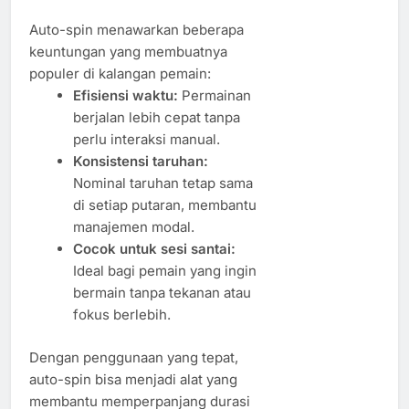
Auto-spin menawarkan beberapa
keuntungan yang membuatnya
populer di kalangan pemain:
Efisiensi waktu:
Permainan
berjalan lebih cepat tanpa
perlu interaksi manual.
Konsistensi taruhan:
Nominal taruhan tetap sama
di setiap putaran, membantu
manajemen modal.
Cocok untuk sesi santai:
Ideal bagi pemain yang ingin
bermain tanpa tekanan atau
fokus berlebih.
Dengan penggunaan yang tepat,
auto-spin bisa menjadi alat yang
membantu memperpanjang durasi