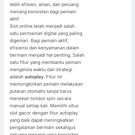
lebih efisien, aman, dan peluang
menang konsisten bagi pemain
aktif.
Slot online telah menjadi salah
satu permainan digital yang paling
digemari. Bagi pemain aktif,
efisiensi dan kenyamanan dalam
bermain menjadi hal penting. Salah
satu fitur yang membantu pemain
mengelola waktu dan strategi
adalah
autoplay
. Fitur ini
memungkinkan pemain melakukan
putaran otomatis tanpa harus
menekan tombol spin secara
manual setiap kali. Memilih situs
slot gacor dengan fitur autoplay
yang baik dapat meningkatkan
pengalaman bermain sekaligus
peluang menang yang konsisten.