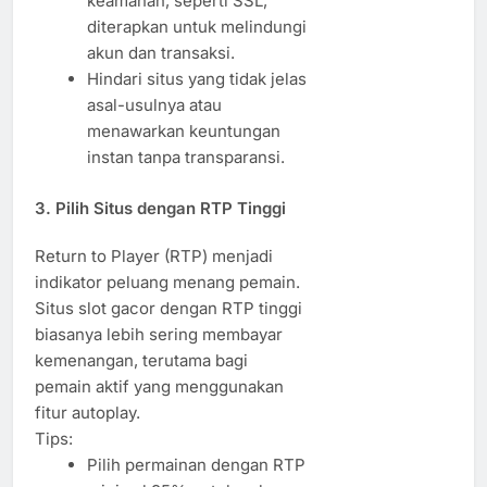
keamanan, seperti SSL,
diterapkan untuk melindungi
akun dan transaksi.
Hindari situs yang tidak jelas
asal-usulnya atau
menawarkan keuntungan
instan tanpa transparansi.
3. Pilih Situs dengan RTP Tinggi
Return to Player (RTP) menjadi
indikator peluang menang pemain.
Situs slot gacor dengan RTP tinggi
biasanya lebih sering membayar
kemenangan, terutama bagi
pemain aktif yang menggunakan
fitur autoplay.
Tips:
Pilih permainan dengan RTP