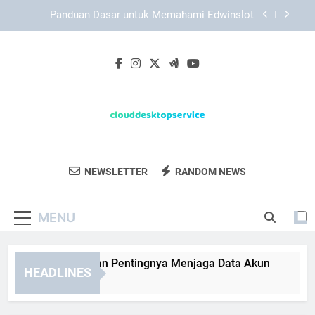
Skip
EDWINSLOT Login Cepat: Tips Akses Akun tanpa
to
Hambatan
content
Tips Memastikan Login Edwinslot Berjalan
Lancar dengan Akses yang Stabil dan Aman
TIARA4D Login dan Pentingnya Menjaga Data
Akun
Panduan Dasar untuk Memahami Edwinslot
EDWINSLOT Login Cepat: Tips Akses Akun tanpa
Hambatan
Cloud Desktop
Nikmati Akses Desktop Berbasis Awan Yang
Tips Memastikan Login Edwinslot Berjalan
NEWSLETTER
RANDOM NEWS
Service
Lancar dengan Akses yang Stabil dan Aman
Cepat Dan Aman Dari Cloud Desktop
Service.
MENU
ARA4D Login dan Pentingnya Menjaga Data Akun
Pandu
HEADLINES
Weeks Ago
1 Month