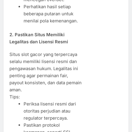
Perhatikan hasil setiap
beberapa putaran untuk
menilai pola kemenangan.
2. Pastikan Situs Memiliki
Legalitas dan Lisensi Resmi
Situs slot gacor yang terpercaya
selalu memiliki lisensi resmi dan
pengawasan hukum. Legalitas ini
penting agar permainan fair,
payout konsisten, dan data pemain
aman.
Tips:
Periksa lisensi resmi dari
otoritas perjudian atau
regulator terpercaya.
Pastikan protokol