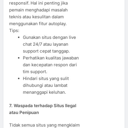
responsif. Hal ini penting jika
pemain menghadapi masalah
teknis atau kesulitan dalam
menggunakan fitur autoplay.
Tips:
Gunakan situs dengan live
chat 24/7 atau layanan
support cepat tanggap.
Perhatikan kualitas jawaban
dan kecepatan respon dari
tim support.
Hindari situs yang sulit
dihubungi atau lambat
menanggapi keluhan.
7. Waspada terhadap Situs Ilegal
atau Penipuan
Tidak semua situs yang mengklaim