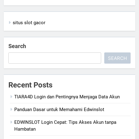
situs slot gacor
Search
SEARCH
Recent Posts
TIARA4D Login dan Pentingnya Menjaga Data Akun
Panduan Dasar untuk Memahami Edwinslot
EDWINSLOT Login Cepat: Tips Akses Akun tanpa
Hambatan