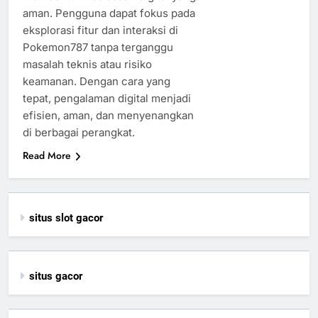
aman. Pengguna dapat fokus pada
eksplorasi fitur dan interaksi di
Pokemon787 tanpa terganggu
masalah teknis atau risiko
keamanan. Dengan cara yang
tepat, pengalaman digital menjadi
efisien, aman, dan menyenangkan
di berbagai perangkat.
Read More
situs slot gacor
situs gacor