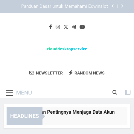
Skip
EDWINSLOT Login Cepat: Tips Akses Akun tanpa
to
Hambatan
content
Tips Memastikan Login Edwinslot Berjalan
Lancar dengan Akses yang Stabil dan Aman
TIARA4D Login dan Pentingnya Menjaga Data
Akun
Panduan Dasar untuk Memahami Edwinslot
EDWINSLOT Login Cepat: Tips Akses Akun tanpa
Hambatan
Cloud Desktop
Nikmati Akses Desktop Berbasis Awan Yang
Tips Memastikan Login Edwinslot Berjalan
NEWSLETTER
RANDOM NEWS
Service
Lancar dengan Akses yang Stabil dan Aman
Cepat Dan Aman Dari Cloud Desktop
Service.
MENU
IARA4D Login dan Pentingnya Menjaga Data Akun
Pandu
HEADLINES
Weeks Ago
1 Mont