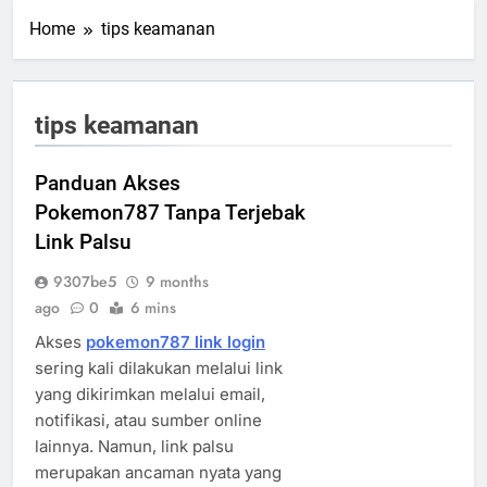
Home
tips keamanan
tips keamanan
Panduan Akses
Pokemon787 Tanpa Terjebak
Link Palsu
9307be5
9 months
ago
0
6 mins
Akses
pokemon787 link login
sering kali dilakukan melalui link
yang dikirimkan melalui email,
notifikasi, atau sumber online
lainnya. Namun, link palsu
merupakan ancaman nyata yang