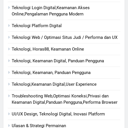
Teknologi Login Digital,Keamanan Akses
Online,Pengalaman Pengguna Modern
Teknologi Platform Digital
Teknologi Web / Optimasi Situs Judi / Performa dan UX
Teknologi, Horas88, Keamanan Online
Teknologi, Keamanan Digital, Panduan Pengguna
Teknologi, Keamanan, Panduan Pengguna
Teknologi,Keamanan Digital,User Experience
Troubleshooting Web,Optimasi Koneksi,Privasi dan
Keamanan Digital,Panduan Pengguna,Performa Browser
UI/UX Design, Teknologi Digital, Inovasi Platform
Ulasan & Strategi Permainan