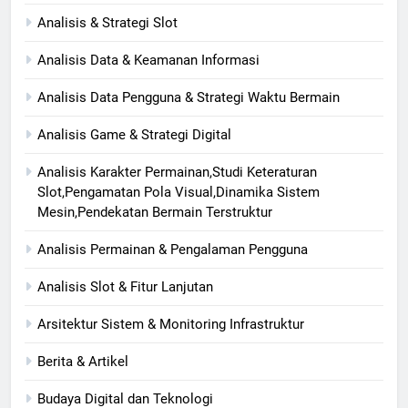
Analisis & Strategi Slot
Analisis Data & Keamanan Informasi
Analisis Data Pengguna & Strategi Waktu Bermain
Analisis Game & Strategi Digital
Analisis Karakter Permainan,Studi Keteraturan
Slot,Pengamatan Pola Visual,Dinamika Sistem
Mesin,Pendekatan Bermain Terstruktur
Analisis Permainan & Pengalaman Pengguna
Analisis Slot & Fitur Lanjutan
Arsitektur Sistem & Monitoring Infrastruktur
Berita & Artikel
Budaya Digital dan Teknologi