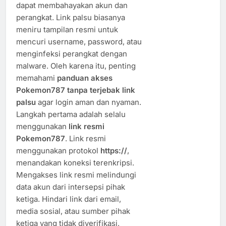
dapat membahayakan akun dan
perangkat. Link palsu biasanya
meniru tampilan resmi untuk
mencuri username, password, atau
menginfeksi perangkat dengan
malware. Oleh karena itu, penting
memahami
panduan akses
Pokemon787 tanpa terjebak link
palsu
agar login aman dan nyaman.
Langkah pertama adalah selalu
menggunakan
link resmi
Pokemon787
. Link resmi
menggunakan protokol
https://
,
menandakan koneksi terenkripsi.
Mengakses link resmi melindungi
data akun dari intersepsi pihak
ketiga. Hindari link dari email,
media sosial, atau sumber pihak
ketiga yang tidak diverifikasi,