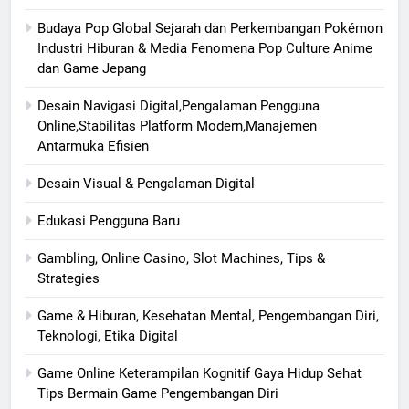
Budaya Pop Global Sejarah dan Perkembangan Pokémon
Industri Hiburan & Media Fenomena Pop Culture Anime
dan Game Jepang
Desain Navigasi Digital,Pengalaman Pengguna
Online,Stabilitas Platform Modern,Manajemen
Antarmuka Efisien
Desain Visual & Pengalaman Digital
Edukasi Pengguna Baru
Gambling, Online Casino, Slot Machines, Tips &
Strategies
Game & Hiburan, Kesehatan Mental, Pengembangan Diri,
Teknologi, Etika Digital
Game Online Keterampilan Kognitif Gaya Hidup Sehat
Tips Bermain Game Pengembangan Diri