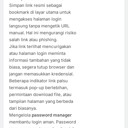
Simpan link resmi sebagai
bookmark di layar utama untuk
mengakses halaman login
langsung tanpa mengetik URL
manual. Hal ini mengurangi risiko
salah link atau phishing.
Jika link terlihat mencurigakan
atau halaman login meminta
informasi tambahan yang tidak
biasa, segera tutup browser dan
jangan memasukkan kredensial.
Beberapa indikator link palsu
termasuk pop-up berlebihan,
permintaan download file, atau
tampilan halaman yang berbeda
dari biasanya.
Mengelola
password manager
membantu login aman. Password