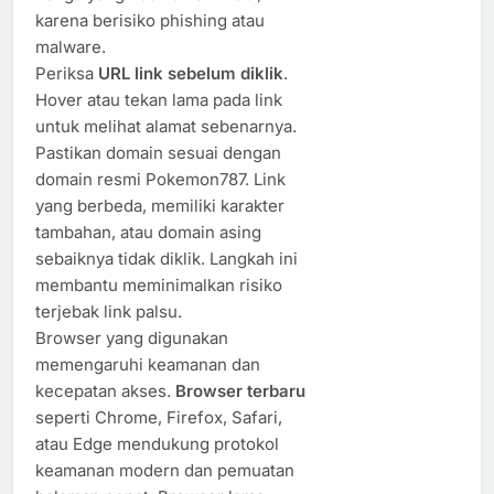
karena berisiko phishing atau
malware.
Periksa
URL link sebelum diklik
.
Hover atau tekan lama pada link
untuk melihat alamat sebenarnya.
Pastikan domain sesuai dengan
domain resmi Pokemon787. Link
yang berbeda, memiliki karakter
tambahan, atau domain asing
sebaiknya tidak diklik. Langkah ini
membantu meminimalkan risiko
terjebak link palsu.
Browser yang digunakan
memengaruhi keamanan dan
kecepatan akses.
Browser terbaru
seperti Chrome, Firefox, Safari,
atau Edge mendukung protokol
keamanan modern dan pemuatan