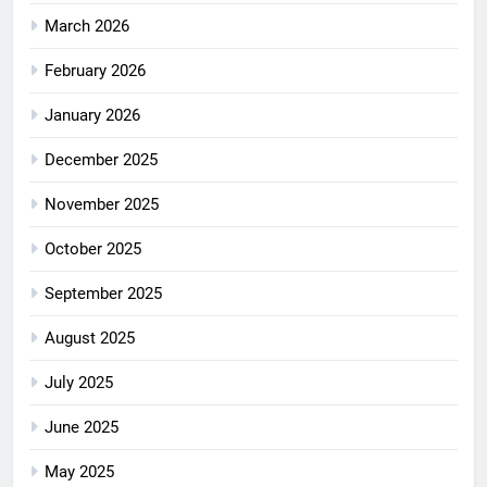
March 2026
February 2026
January 2026
December 2025
November 2025
October 2025
September 2025
August 2025
July 2025
June 2025
May 2025