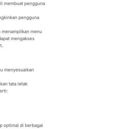
kali membuat pengguna
ungkinkan pengguna
an menampilkan menu
 dapat mengakses
t.
mpu menyesuaikan
an tata letak
rti:
 optimal di berbagai