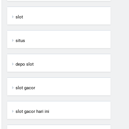
slot
situs
depo slot
slot gacor
slot gacor hari ini