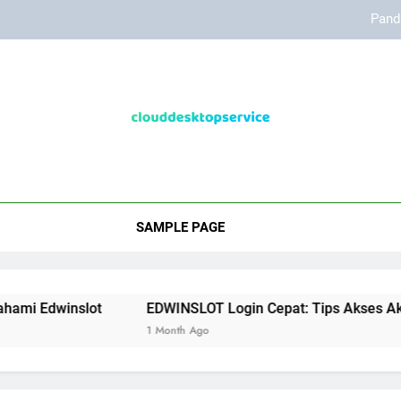
Pand
EDWINSLOT Login Cep
Tips Memastikan Login Edwinslot Berjalan Lanc
TIARA4D Log
ud Desktop Service
Pand
kses Desktop Berbasis Awan Yang Cepat Dan Aman Dari Cloud D
EDWINSLOT Login Cep
SAMPLE PAGE
Tips Memastikan Login Edwinslot Berjalan Lanc
slot
EDWINSLOT Login Cepat: Tips Akses Akun tanpa 
1 Month Ago