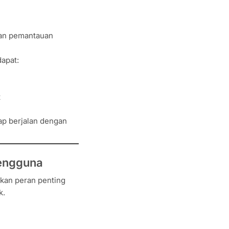
kan pemantauan
dapat:
t
ap berjalan dengan
engguna
nkan peran penting
k.