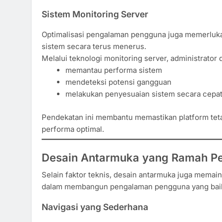
Sistem Monitoring Server
Optimalisasi pengalaman pengguna juga memerlu
sistem secara terus menerus.
Melalui teknologi monitoring server, administrator 
memantau performa sistem
mendeteksi potensi gangguan
melakukan penyesuaian sistem secara cepa
Pendekatan ini membantu memastikan platform tet
performa optimal.
Desain Antarmuka yang Ramah P
Selain faktor teknis, desain antarmuka juga memai
dalam membangun pengalaman pengguna yang bai
Navigasi yang Sederhana