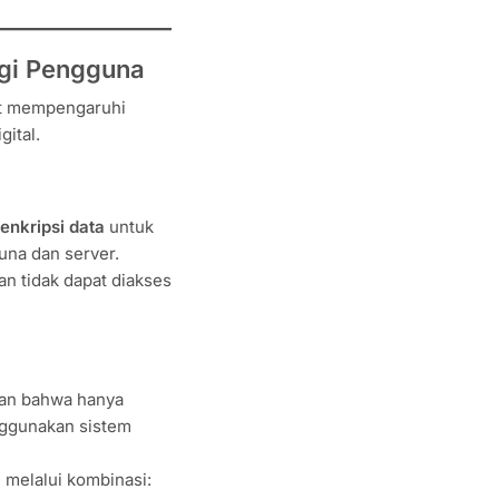
gi Pengguna
at mempengaruhi
ital.
enkripsi data
untuk
una dan server.
an tidak dapat diakses
kan bahwa hanya
nggunakan sistem
n melalui kombinasi: