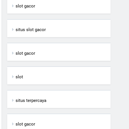
slot gacor
situs slot gacor
slot gacor
slot
situs terpercaya
slot gacor