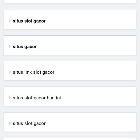
situs slot gacor
situs gacor
situs link slot gacor
situs slot gacor hari ini
situs slot gacor