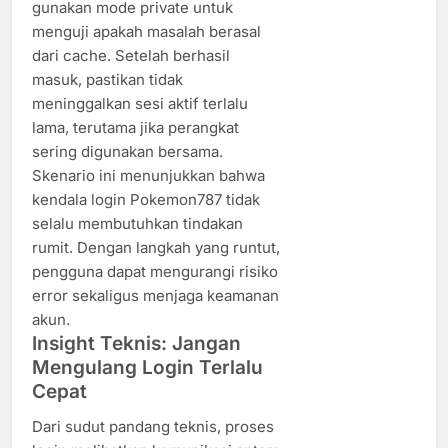
gunakan mode private untuk
menguji apakah masalah berasal
dari cache. Setelah berhasil
masuk, pastikan tidak
meninggalkan sesi aktif terlalu
lama, terutama jika perangkat
sering digunakan bersama.
Skenario ini menunjukkan bahwa
kendala login Pokemon787 tidak
selalu membutuhkan tindakan
rumit. Dengan langkah yang runtut,
pengguna dapat mengurangi risiko
error sekaligus menjaga keamanan
akun.
Insight Teknis: Jangan
Mengulang Login Terlalu
Cepat
Dari sudut pandang teknis, proses