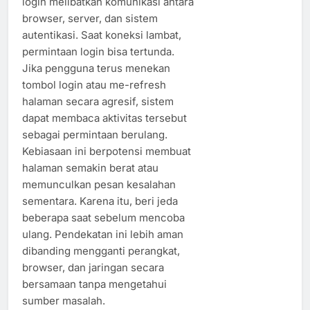
login melibatkan komunikasi antara
browser, server, dan sistem
autentikasi. Saat koneksi lambat,
permintaan login bisa tertunda.
Jika pengguna terus menekan
tombol login atau me-refresh
halaman secara agresif, sistem
dapat membaca aktivitas tersebut
sebagai permintaan berulang.
Kebiasaan ini berpotensi membuat
halaman semakin berat atau
memunculkan pesan kesalahan
sementara. Karena itu, beri jeda
beberapa saat sebelum mencoba
ulang. Pendekatan ini lebih aman
dibanding mengganti perangkat,
browser, dan jaringan secara
bersamaan tanpa mengetahui
sumber masalah.