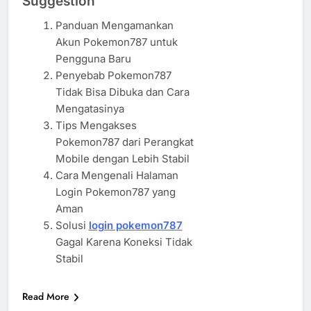
Suggestion
Panduan Mengamankan
Akun Pokemon787 untuk
Pengguna Baru
Penyebab Pokemon787
Tidak Bisa Dibuka dan Cara
Mengatasinya
Tips Mengakses
Pokemon787 dari Perangkat
Mobile dengan Lebih Stabil
Cara Mengenali Halaman
Login Pokemon787 yang
Aman
Solusi
login pokemon787
Gagal Karena Koneksi Tidak
Stabil
Read More