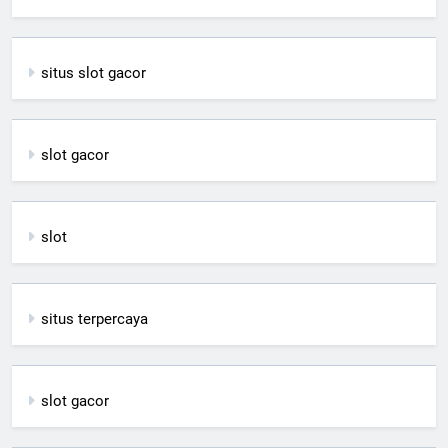
situs slot gacor
slot gacor
slot
situs terpercaya
slot gacor