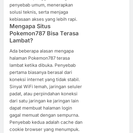
penyebab umum, menerapkan
solusi teknis, serta menjaga
kebiasaan akses yang lebih rapi.
Mengapa Situs
Pokemon787 Bisa Terasa
Lambat?
Ada beberapa alasan mengapa
halaman Pokemon787 terasa
lambat ketika dibuka. Penyebab
pertama biasanya berasal dari
koneksi internet yang tidak stabil.
Sinyal WiFi lemah, jaringan seluler
padat, atau perpindahan koneksi
dari satu jaringan ke jaringan lain
dapat membuat halaman login
gagal memuat dengan sempurna.
Penyebab kedua adalah cache dan
cookie browser yang menumpuk.