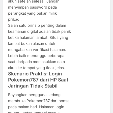
akun setelah selesai. Jangan
menyimpan password pada
perangkat yang bukan milik
pribadi.
Salah satu prinsip penting dalam
keamanan digital adalah tidak panik
ketika halaman lambat. Situs yang
lambat bukan alasan untuk
mengabaikan verifikasi halaman.
Lebih baik menunggu beberapa
saat daripada memasukkan data
akun ke tempat yang tidak jelas.
Skenario Praktis: Login
Pokemon787 dari HP Saat
Jaringan Tidak Stabil
Bayangkan pengguna sedang
membuka Pokemon787 dari ponsel
pada malam hari. Halaman login
muncul, tetapi tombol masuk