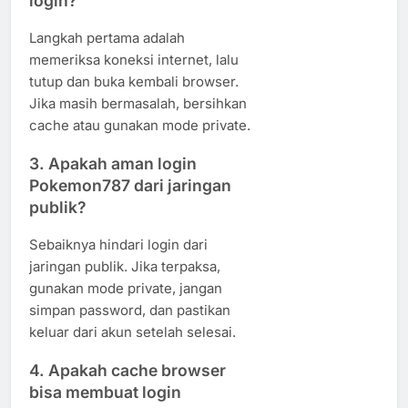
login?
Langkah pertama adalah
memeriksa koneksi internet, lalu
tutup dan buka kembali browser.
Jika masih bermasalah, bersihkan
cache atau gunakan mode private.
3. Apakah aman login
Pokemon787 dari jaringan
publik?
Sebaiknya hindari login dari
jaringan publik. Jika terpaksa,
gunakan mode private, jangan
simpan password, dan pastikan
keluar dari akun setelah selesai.
4. Apakah cache browser
bisa membuat login