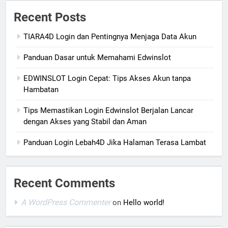
Recent Posts
TIARA4D Login dan Pentingnya Menjaga Data Akun
Panduan Dasar untuk Memahami Edwinslot
EDWINSLOT Login Cepat: Tips Akses Akun tanpa
Hambatan
Tips Memastikan Login Edwinslot Berjalan Lancar
dengan Akses yang Stabil dan Aman
Panduan Login Lebah4D Jika Halaman Terasa Lambat
Recent Comments
A WordPress Commenter
on
Hello world!