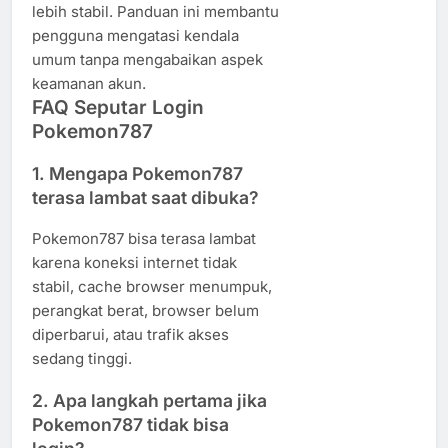
lebih stabil. Panduan ini membantu
pengguna mengatasi kendala
umum tanpa mengabaikan aspek
keamanan akun.
FAQ Seputar Login
Pokemon787
1. Mengapa Pokemon787
terasa lambat saat dibuka?
Pokemon787 bisa terasa lambat
karena koneksi internet tidak
stabil, cache browser menumpuk,
perangkat berat, browser belum
diperbarui, atau trafik akses
sedang tinggi.
2. Apa langkah pertama jika
Pokemon787 tidak bisa