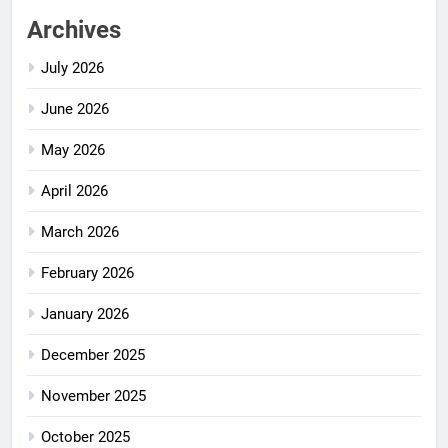
Archives
July 2026
June 2026
May 2026
April 2026
March 2026
February 2026
January 2026
December 2025
November 2025
October 2025