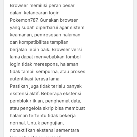
Browser memiliki peran besar
dalam kelancaran login
Pokemon787. Gunakan browser
yang sudah diperbarui agar sistem
keamanan, pemrosesan halaman,
dan kompatibilitas tampilan
berjalan lebih baik. Browser versi
lama dapat menyebabkan tombol
login tidak merespons, halaman
tidak tampil sempurna, atau proses
autentikasi terasa lama.
Pastikan juga tidak terlalu banyak
ekstensi aktif. Beberapa ekstensi
pemblokir iklan, penghemat data,
atau pengelola skrip bisa membuat
halaman tertentu tidak bekerja
normal. Untuk pengujian,
nonaktifkan ekstensi sementara