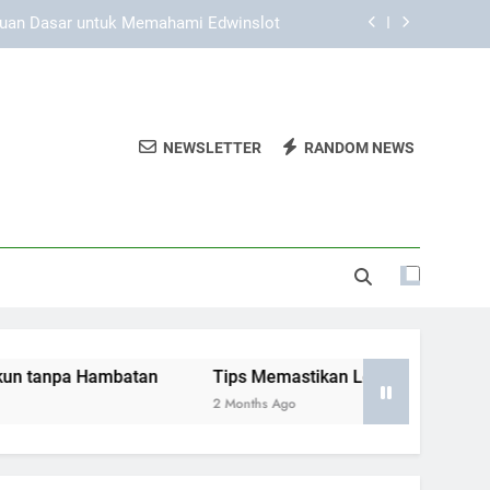
uan Dasar untuk Memahami Edwinslot
at: Tips Akses Akun tanpa Hambatan
ar dengan Akses yang Stabil dan Aman
NEWSLETTER
RANDOM NEWS
in dan Pentingnya Menjaga Data Akun
uan Dasar untuk Memahami Edwinslot
esktop Service.
at: Tips Akses Akun tanpa Hambatan
ar dengan Akses yang Stabil dan Aman
ambatan
Tips Memastikan Login Edwinslot Berjalan Lan
2 Months Ago