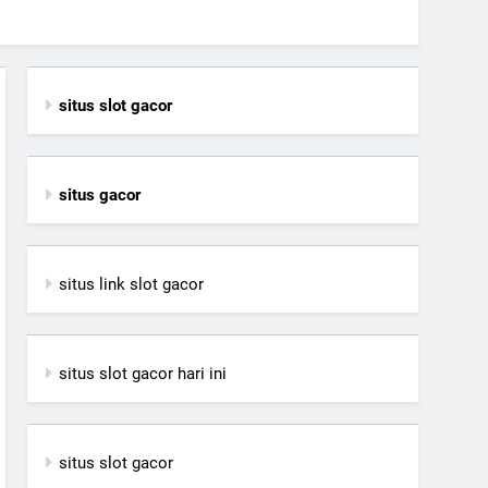
situs slot gacor
situs gacor
situs link slot gacor
situs slot gacor hari ini
situs slot gacor