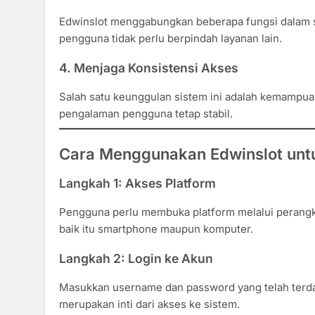
Edwinslot menggabungkan beberapa fungsi dalam s
pengguna tidak perlu berpindah layanan lain.
4. Menjaga Konsistensi Akses
Salah satu keunggulan sistem ini adalah kemampu
pengalaman pengguna tetap stabil.
Cara Menggunakan Edwinslot unt
Langkah 1: Akses Platform
Pengguna perlu membuka platform melalui perangk
baik itu smartphone maupun komputer.
Langkah 2: Login ke Akun
Masukkan username dan password yang telah terdaf
merupakan inti dari akses ke sistem.