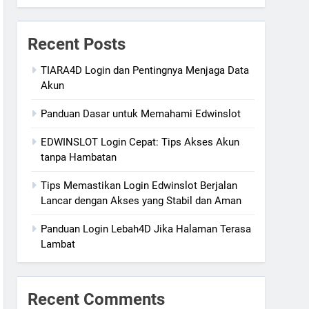
Recent Posts
TIARA4D Login dan Pentingnya Menjaga Data
Akun
Panduan Dasar untuk Memahami Edwinslot
EDWINSLOT Login Cepat: Tips Akses Akun
tanpa Hambatan
Tips Memastikan Login Edwinslot Berjalan
Lancar dengan Akses yang Stabil dan Aman
Panduan Login Lebah4D Jika Halaman Terasa
Lambat
Recent Comments