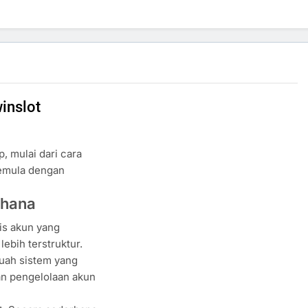
inslot
 mulai dari cara
pemula dengan
rhana
sis akun yang
ebih terstruktur.
buah sistem yang
an pengelolaan akun