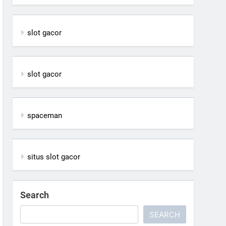
slot gacor
slot gacor
spaceman
situs slot gacor
Search
SEARCH