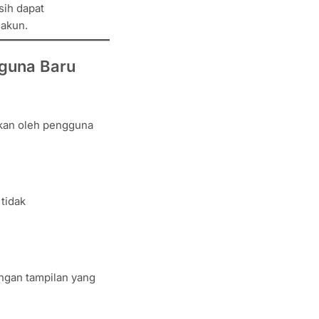
sih dapat
 akun.
gguna Baru
kan oleh pengguna
tidak
engan tampilan yang