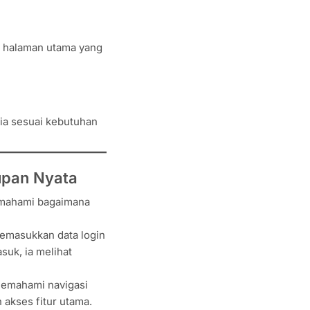
e halaman utama yang
dia sesuai kebutuhan
upan Nyata
memahami bagaimana
emasukkan data login
suk, ia melihat
memahami navigasi
 akses fitur utama.