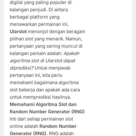
digital yang paling populer di
kalangan penjudi. Di antara
berbagai platform yang
menawarkan permainan ini,
Ularslot
menonjol dengan beragam
pilihan slot yang menarik. Namun,
pertanyaan yang sering muncul di
kalangan pemain adalah:
Apakah
algoritma slot di Ularslot dapat
diprediksi?
Untuk menjawab
pertanyaan ini, kita perlu
memahami bagaimana algoritma
slot bekerja dan apakah ada cara
untuk memprediksi hasilnya.
Memahami Algoritma Slot dan
Random Number Generator (RNG)
Inti dari setiap permainan slot
online adalah
Random Number
Generator (RNG)
. RNG adalah