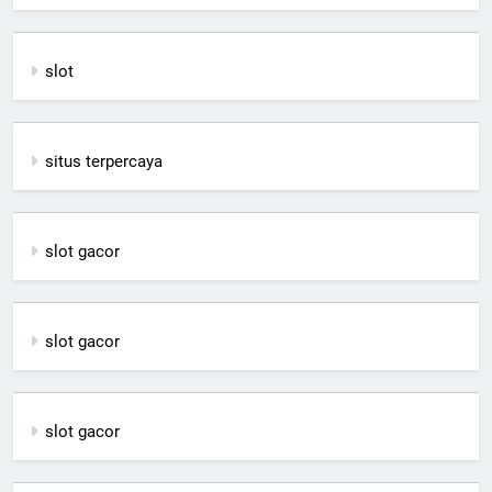
slot
situs terpercaya
slot gacor
slot gacor
slot gacor