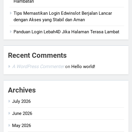
Hambatan
Tips Memastikan Login Edwinslot Berjalan Lancar
dengan Akses yang Stabil dan Aman
Panduan Login Lebah4D Jika Halaman Terasa Lambat
Recent Comments
A WordPress Commenter
on
Hello world!
Archives
July 2026
June 2026
May 2026