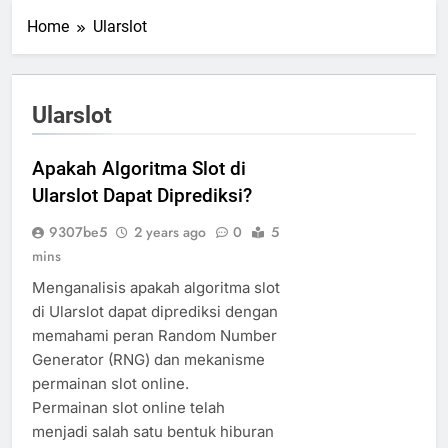
Home
Ularslot
Ularslot
Apakah Algoritma Slot di
Ularslot Dapat Diprediksi?
9307be5
2 years ago
0
5
mins
Menganalisis apakah algoritma slot
di Ularslot dapat diprediksi dengan
memahami peran Random Number
Generator (RNG) dan mekanisme
permainan slot online.
Permainan slot online telah
menjadi salah satu bentuk hiburan