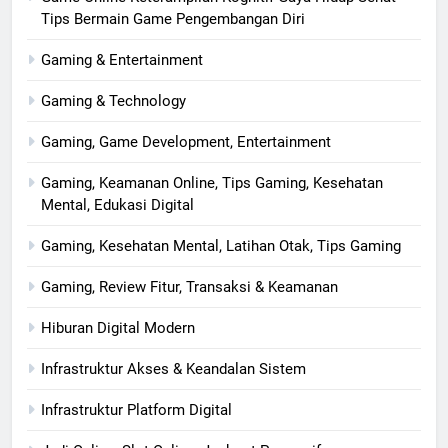
Tips Bermain Game Pengembangan Diri
Gaming & Entertainment
Gaming & Technology
Gaming, Game Development, Entertainment
Gaming, Keamanan Online, Tips Gaming, Kesehatan
Mental, Edukasi Digital
Gaming, Kesehatan Mental, Latihan Otak, Tips Gaming
Gaming, Review Fitur, Transaksi & Keamanan
Hiburan Digital Modern
Infrastruktur Akses & Keandalan Sistem
Infrastruktur Platform Digital