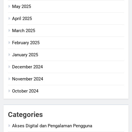
May 2025
April 2025
March 2025
February 2025
January 2025
December 2024
November 2024
October 2024
Categories
Akses Digital dan Pengalaman Pengguna