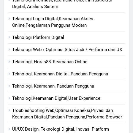
Digital, Analisis Sistem
Teknologi Login Digital,Keamanan Akses
Online,Pengalaman Pengguna Modern
Teknologi Platform Digital
Teknologi Web / Optimasi Situs Judi / Performa dan UX
Teknologi, Horas88, Keamanan Online
Teknologi, Keamanan Digital, Panduan Pengguna
Teknologi, Keamanan, Panduan Pengguna
Teknologi,Keamanan Digital,User Experience
Troubleshooting Web,Optimasi Koneksi,Privasi dan
Keamanan Digital,Panduan Pengguna,Performa Browser
UI/UX Design, Teknologi Digital, Inovasi Platform