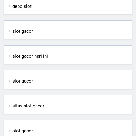
depo slot
slot gacor
slot gacor hari ini
slot gacor
situs slot gacor
slot gacor