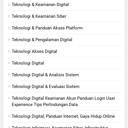
Teknologi & Keamanan Digital
Teknologi & Keamanan Siber
Teknologi & Panduan Akses Platform
Teknologi & Pengalaman Digital
Teknologi Akses Digital
Teknologi Digital
Teknologi Digital & Analisis Sistem
Teknologi Digital & Evaluasi Sistem
Teknologi Digital Keamanan Akun Panduan Login User
Experience Tips Perlindungan Data
Teknologi Digital, Panduan Internet, Gaya Hidup Online
Teknologi Informasi, Keamanan Siber, Infrastruktur