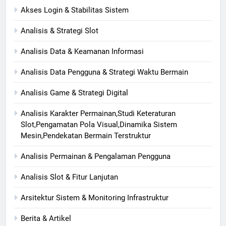
Akses Login & Stabilitas Sistem
Analisis & Strategi Slot
Analisis Data & Keamanan Informasi
Analisis Data Pengguna & Strategi Waktu Bermain
Analisis Game & Strategi Digital
Analisis Karakter Permainan,Studi Keteraturan
Slot,Pengamatan Pola Visual,Dinamika Sistem
Mesin,Pendekatan Bermain Terstruktur
Analisis Permainan & Pengalaman Pengguna
Analisis Slot & Fitur Lanjutan
Arsitektur Sistem & Monitoring Infrastruktur
Berita & Artikel