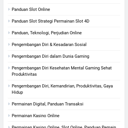
Panduan Slot Online
Panduan Slot Strategi Permainan Slot 4D
Panduan, Teknologi, Perjudian Online
Pengembangan Diri & Kesadaran Sosial
Pengembangan Diri dalam Dunia Gaming
Pengembangan Diri Kesehatan Mental Gaming Sehat
Produktivitas
Pengembangan Diri, Kemandirian, Produktivitas, Gaya
Hidup
Permainan Digital, Panduan Transaksi
Permainan Kasino Online
Permainan Kasino Online, Slot Online, Panduan Pemain