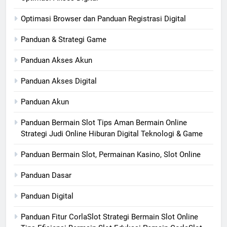
Optimasi Browser dan Panduan Registrasi Digital
Panduan & Strategi Game
Panduan Akses Akun
Panduan Akses Digital
Panduan Akun
Panduan Bermain Slot Tips Aman Bermain Online
Strategi Judi Online Hiburan Digital Teknologi & Game
Panduan Bermain Slot, Permainan Kasino, Slot Online
Panduan Dasar
Panduan Digital
Panduan Fitur CorlaSlot Strategi Bermain Slot Online