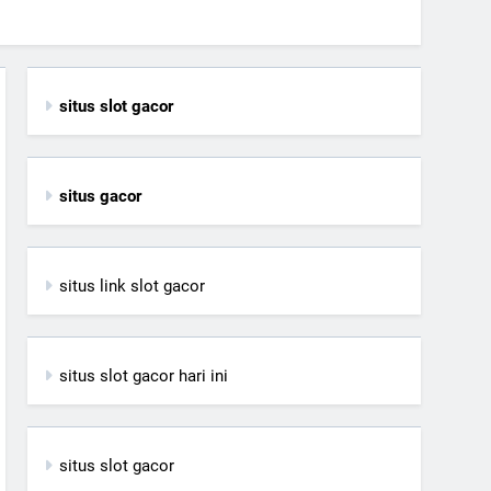
situs slot gacor
situs gacor
situs link slot gacor
situs slot gacor hari ini
situs slot gacor