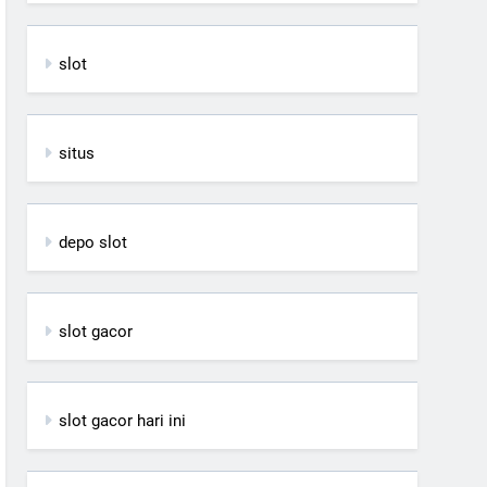
slot
situs
depo slot
slot gacor
slot gacor hari ini