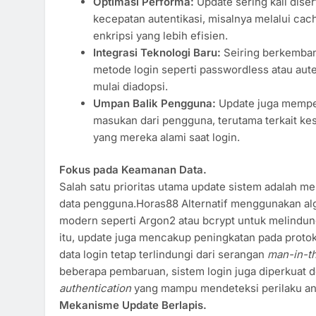
Optimasi Performa:
Update sering kali diser
kecepatan autentikasi, misalnya melalui cach
enkripsi yang lebih efisien.
Integrasi Teknologi Baru:
Seiring berkembang
metode login seperti passwordless atau aute
mulai diadopsi.
Umpan Balik Pengguna:
Update juga mempe
masukan dari pengguna, terutama terkait kes
yang mereka alami saat login.
Fokus pada Keamanan Data.
Salah satu prioritas utama update sistem adalah 
data pengguna.Horas88 Alternatif menggunakan al
modern seperti Argon2 atau bcrypt untuk melindung
itu, update juga mencakup peningkatan pada protok
data login tetap terlindungi dari serangan
man-in-t
beberapa pembaruan, sistem login juga diperkuat
authentication
yang mampu mendeteksi perilaku an
Mekanisme Update Berlapis.