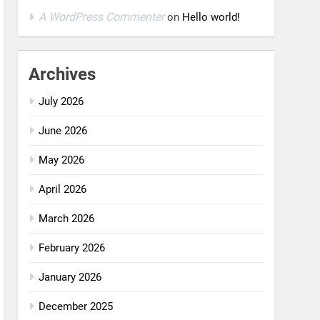
A WordPress Commenter
on
Hello world!
Archives
July 2026
June 2026
May 2026
April 2026
March 2026
February 2026
January 2026
December 2025