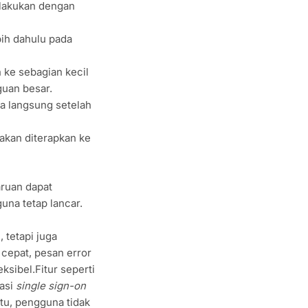
ilakukan dengan
bih dahulu pada
ke sebagian kecil
uan besar.
a langsung setelah
 akan diterapkan ke
aruan dapat
na tetap lancar.
 tetapi juga
cepat, pesan error
eksibel.Fitur seperti
rasi
single sign-on
tu, pengguna tidak