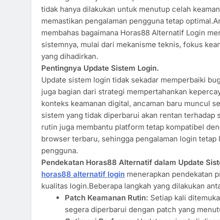
tidak hanya dilakukan untuk menutup celah keamana
memastikan pengalaman pengguna tetap optimal.Art
membahas bagaimana Horas88 Alternatif Login me
sistemnya, mulai dari mekanisme teknis, fokus kea
yang dihadirkan.
Pentingnya Update Sistem Login.
Update sistem login tidak sekadar memperbaiki bug
juga bagian dari strategi mempertahankan keperc
konteks keamanan digital, ancaman baru muncul se
sistem yang tidak diperbarui akan rentan terhada
rutin juga membantu platform tetap kompatibel de
browser terbaru, sehingga pengalaman login tetap 
pengguna.
Pendekatan Horas88 Alternatif dalam Update Sis
horas88 alternatif login
menerapkan pendekatan pr
kualitas login.Beberapa langkah yang dilakukan anta
Patch Keamanan Rutin:
Setiap kali ditemuk
segera diperbarui dengan patch yang menutu