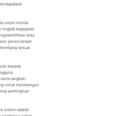
a mendapatkan
la untuk menilai
uk tingkat kegagalan
ngidentifikasi area
 dasar perencanaan
erkembang sesuai
aran kepada
engguna
 serta langkah-
ting untuk membangun
enai pentingnya
e sistem adalah
n kombinasi patch