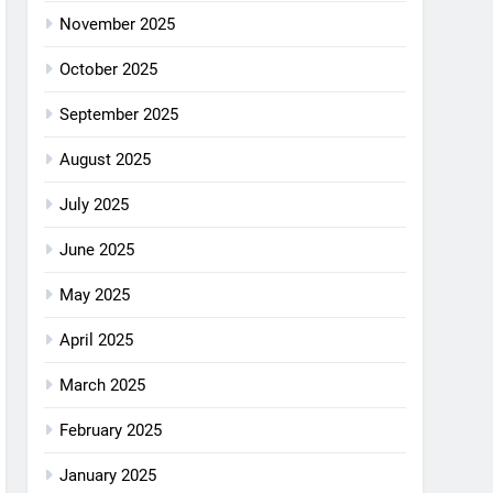
November 2025
October 2025
September 2025
August 2025
July 2025
June 2025
May 2025
April 2025
March 2025
February 2025
January 2025