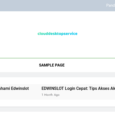
Pand
EDWINSLOT Login Cep
Tips Memastikan Login Edwinslot Berjalan Lanc
TIARA4D Log
ud Desktop Service
Pand
kses Desktop Berbasis Awan Yang Cepat Dan Aman Dari Cloud D
EDWINSLOT Login Cep
SAMPLE PAGE
Tips Memastikan Login Edwinslot Berjalan Lanc
slot
EDWINSLOT Login Cepat: Tips Akses Akun tanpa 
1 Month Ago