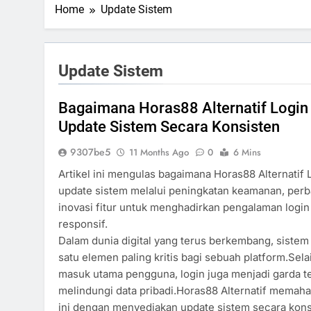
Home
Update Sistem
Update Sistem
Bagaimana Horas88 Alternatif Logi
Update Sistem Secara Konsisten
9307be5
11 Months Ago
0
6 Mins
Artikel ini mengulas bagaimana Horas88 Alternatif
update sistem melalui peningkatan keamanan, perb
inovasi fitur untuk menghadirkan pengalaman logi
responsif.
Dalam dunia digital yang terus berkembang, sistem 
satu elemen paling kritis bagi sebuah platform.Sela
masuk utama pengguna, login juga menjadi garda 
melindungi data pribadi.Horas88 Alternatif memah
ini dengan menyediakan update sistem secara kon