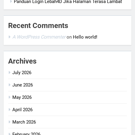
Panduan Login Lebah4D Jika Halaman Terasa Lambat
Recent Comments
A WordPress Commenter
on
Hello world!
Archives
July 2026
June 2026
May 2026
April 2026
March 2026
February 2026