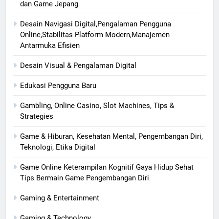
dan Game Jepang
Desain Navigasi Digital,Pengalaman Pengguna
Online,Stabilitas Platform Modern,Manajemen
Antarmuka Efisien
Desain Visual & Pengalaman Digital
Edukasi Pengguna Baru
Gambling, Online Casino, Slot Machines, Tips &
Strategies
Game & Hiburan, Kesehatan Mental, Pengembangan Diri,
Teknologi, Etika Digital
Game Online Keterampilan Kognitif Gaya Hidup Sehat
Tips Bermain Game Pengembangan Diri
Gaming & Entertainment
Gaming & Technology