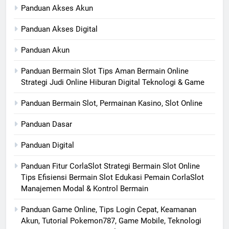
Panduan Akses Akun
Panduan Akses Digital
Panduan Akun
Panduan Bermain Slot Tips Aman Bermain Online
Strategi Judi Online Hiburan Digital Teknologi & Game
Panduan Bermain Slot, Permainan Kasino, Slot Online
Panduan Dasar
Panduan Digital
Panduan Fitur CorlaSlot Strategi Bermain Slot Online
Tips Efisiensi Bermain Slot Edukasi Pemain CorlaSlot
Manajemen Modal & Kontrol Bermain
Panduan Game Online, Tips Login Cepat, Keamanan
Akun, Tutorial Pokemon787, Game Mobile, Teknologi