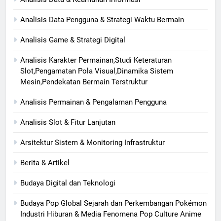
Analisis Data Pengguna & Strategi Waktu Bermain
Analisis Game & Strategi Digital
Analisis Karakter Permainan,Studi Keteraturan
Slot,Pengamatan Pola Visual,Dinamika Sistem
Mesin,Pendekatan Bermain Terstruktur
Analisis Permainan & Pengalaman Pengguna
Analisis Slot & Fitur Lanjutan
Arsitektur Sistem & Monitoring Infrastruktur
Berita & Artikel
Budaya Digital dan Teknologi
Budaya Pop Global Sejarah dan Perkembangan Pokémon
Industri Hiburan & Media Fenomena Pop Culture Anime