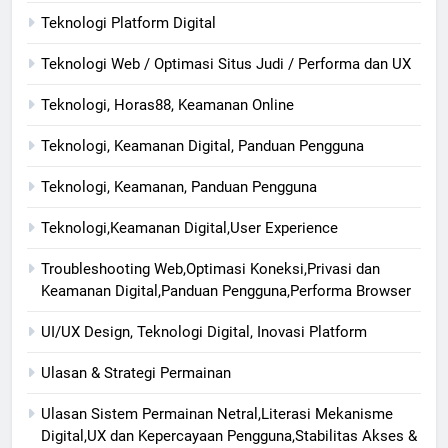
Teknologi Platform Digital
Teknologi Web / Optimasi Situs Judi / Performa dan UX
Teknologi, Horas88, Keamanan Online
Teknologi, Keamanan Digital, Panduan Pengguna
Teknologi, Keamanan, Panduan Pengguna
Teknologi,Keamanan Digital,User Experience
Troubleshooting Web,Optimasi Koneksi,Privasi dan
Keamanan Digital,Panduan Pengguna,Performa Browser
UI/UX Design, Teknologi Digital, Inovasi Platform
Ulasan & Strategi Permainan
Ulasan Sistem Permainan Netral,Literasi Mekanisme
Digital,UX dan Kepercayaan Pengguna,Stabilitas Akses &