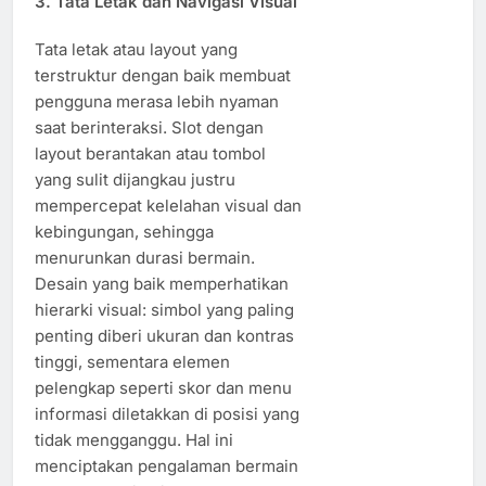
3.
Tata Letak dan Navigasi Visual
Tata letak atau layout yang
terstruktur dengan baik membuat
pengguna merasa lebih nyaman
saat berinteraksi. Slot dengan
layout berantakan atau tombol
yang sulit dijangkau justru
mempercepat kelelahan visual dan
kebingungan, sehingga
menurunkan durasi bermain.
Desain yang baik memperhatikan
hierarki visual: simbol yang paling
penting diberi ukuran dan kontras
tinggi, sementara elemen
pelengkap seperti skor dan menu
informasi diletakkan di posisi yang
tidak mengganggu. Hal ini
menciptakan pengalaman bermain