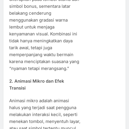
simbol bonus, sementara latar
belakang cenderung
menggunakan gradasi warna
lembut untuk menjaga
kenyamanan visual. Kombinasi ini
tidak hanya meningkatkan daya
tarik awal, tetapi juga
memperpanjang waktu bermain
karena menciptakan suasana yang
“nyaman tetapi merangsang.”
2.
Animasi Mikro dan Efek
Transisi
Animasi mikro adalah animasi
halus yang terjadi saat pengguna
melakukan interaksi kecil, seperti
menekan tombol, menyentuh layar,
atau saat simbol tertentu muncul.