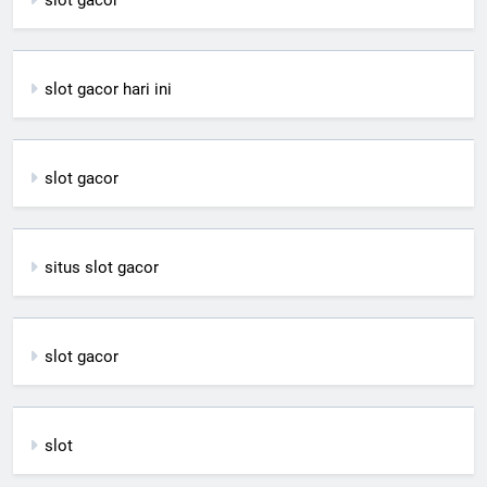
slot gacor
slot gacor hari ini
slot gacor
situs slot gacor
slot gacor
slot