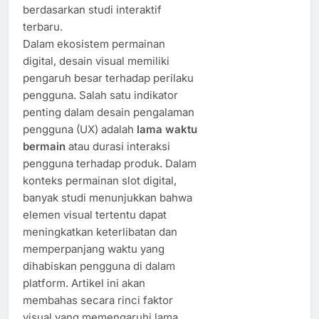
berdasarkan studi interaktif
terbaru.
Dalam ekosistem permainan
digital, desain visual memiliki
pengaruh besar terhadap perilaku
pengguna. Salah satu indikator
penting dalam desain pengalaman
pengguna (UX) adalah
lama waktu
bermain
atau durasi interaksi
pengguna terhadap produk. Dalam
konteks permainan slot digital,
banyak studi menunjukkan bahwa
elemen visual tertentu dapat
meningkatkan keterlibatan dan
memperpanjang waktu yang
dihabiskan pengguna di dalam
platform. Artikel ini akan
membahas secara rinci faktor
visual yang memengaruhi lama