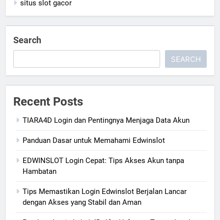
situs slot gacor
Search
SEARCH
Recent Posts
TIARA4D Login dan Pentingnya Menjaga Data Akun
Panduan Dasar untuk Memahami Edwinslot
EDWINSLOT Login Cepat: Tips Akses Akun tanpa
Hambatan
Tips Memastikan Login Edwinslot Berjalan Lancar
dengan Akses yang Stabil dan Aman