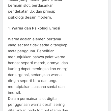
bermain slot, berdasarkan
pendekatan UX dan prinsip
psikologi desain modern.
1.
Warna dan Psikologi Emosi
Warna adalah elemen pertama
yang secara tidak sadar ditangkap
mata pengguna. Penelitian
menunjukkan bahwa palet warna
hangat seperti merah, oranye, dan
kuning dapat meningkatkan energi
dan urgensi, sedangkan warna
dingin seperti biru dan ungu
menciptakan suasana santai dan
imersif.
Dalam permainan slot digital,
penggunaan warna cerah sering
diterapkan pada tombol utama dan