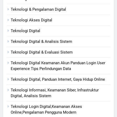
Teknologi & Pengalaman Digital
Teknologi Akses Digital
Teknologi Digital
Teknologi Digital & Analisis Sistem
Teknologi Digital & Evaluasi Sistem
Teknologi Digital Keamanan Akun Panduan Login User
Experience Tips Perlindungan Data
Teknologi Digital, Panduan Internet, Gaya Hidup Online
Teknologi Informasi, Keamanan Siber, Infrastruktur
Digital, Analisis Sistem
Teknologi Login Digital,Keamanan Akses
Online,Pengalaman Pengguna Modern