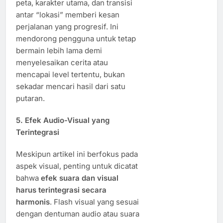
peta, karakter utama, dan transisi
antar “lokasi” memberi kesan
perjalanan yang progresif. Ini
mendorong pengguna untuk tetap
bermain lebih lama demi
menyelesaikan cerita atau
mencapai level tertentu, bukan
sekadar mencari hasil dari satu
putaran.
5.
Efek Audio-Visual yang
Terintegrasi
Meskipun artikel ini berfokus pada
aspek visual, penting untuk dicatat
bahwa
efek suara dan visual
harus terintegrasi secara
harmonis
. Flash visual yang sesuai
dengan dentuman audio atau suara