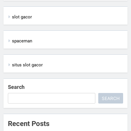
slot gacor
spaceman
situs slot gacor
Search
SEARCH
Recent Posts