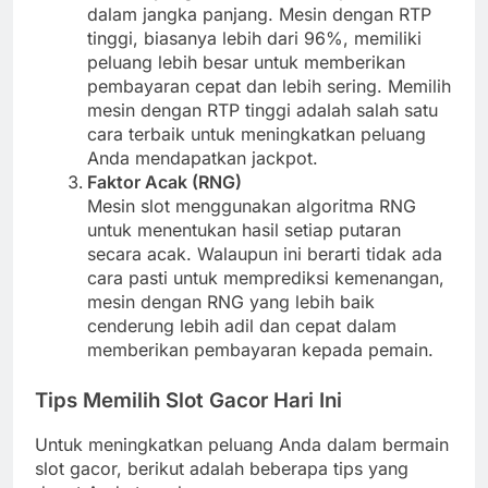
dalam jangka panjang. Mesin dengan RTP
tinggi, biasanya lebih dari 96%, memiliki
peluang lebih besar untuk memberikan
pembayaran cepat dan lebih sering. Memilih
mesin dengan RTP tinggi adalah salah satu
cara terbaik untuk meningkatkan peluang
Anda mendapatkan jackpot.
Faktor Acak (RNG)
Mesin slot menggunakan algoritma RNG
untuk menentukan hasil setiap putaran
secara acak. Walaupun ini berarti tidak ada
cara pasti untuk memprediksi kemenangan,
mesin dengan RNG yang lebih baik
cenderung lebih adil dan cepat dalam
memberikan pembayaran kepada pemain.
Tips Memilih Slot Gacor Hari Ini
Untuk meningkatkan peluang Anda dalam bermain
slot gacor, berikut adalah beberapa tips yang