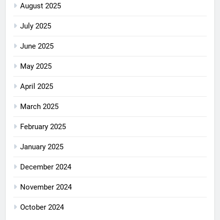
August 2025
July 2025
June 2025
May 2025
April 2025
March 2025
February 2025
January 2025
December 2024
November 2024
October 2024