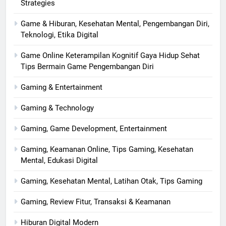
Strategies
Game & Hiburan, Kesehatan Mental, Pengembangan Diri,
Teknologi, Etika Digital
Game Online Keterampilan Kognitif Gaya Hidup Sehat
Tips Bermain Game Pengembangan Diri
Gaming & Entertainment
Gaming & Technology
Gaming, Game Development, Entertainment
Gaming, Keamanan Online, Tips Gaming, Kesehatan
Mental, Edukasi Digital
Gaming, Kesehatan Mental, Latihan Otak, Tips Gaming
Gaming, Review Fitur, Transaksi & Keamanan
Hiburan Digital Modern