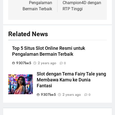
Pengalaman
Champion4D dengan
Bermain Terbaik
RTP Tinggi
Related News
Top 5 Situs Slot Online Resmi untuk
Pengalaman Bermain Terbaik
9307be5
2 years ago
0
Slot dengan Tema Fairy Tale yang
Membawa Kamu ke Dunia
Fantasi
9307be5
2 years ago
0