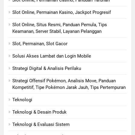
Slot Online, Permainan Casino, Panduan Taruhan
Slot Online, Permainan Kasino, Jackpot Progresif
Slot Online, Situs Resmi, Panduan Pemula, Tips
Keamanan, Server Stabil, Layanan Pelanggan
Slot, Permainan, Slot Gacor
Solusi Akses Lambat dan Login Mobile
Strategi Digital & Analisis Perilaku
Strategi Offensif Pokémon, Analisis Move, Panduan
Kompetitif, Tipe Pokémon Jarak Jauh, Tips Pertempuran
Teknologi
Teknologi & Desain Produk
Teknologi & Evaluasi Sistem