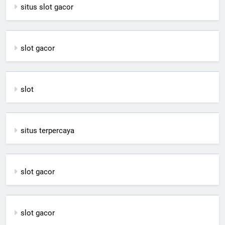
situs slot gacor
slot gacor
slot
situs terpercaya
slot gacor
slot gacor