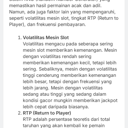
memastikan hasil permainan acak dan adil.
Namun, ada juga faktor lain yang mempengaruhi,
seperti volatilitas mesin slot, tingkat RTP (Return to
Player), dan frekuensi pembayaran.
Volatilitas Mesin Slot
Volatilitas mengacu pada seberapa sering
mesin slot memberikan kemenangan. Mesin
dengan volatilitas rendah sering
memberikan kemenangan kecil, tetapi lebih
sering. Sebaliknya, mesin dengan volatilitas
tinggi cenderung memberikan kemenangan
lebih besar, tetapi dengan frekuensi yang
lebih jarang. Mesin dengan volatilitas
sedang atau tinggi yang sedang dalam
kondisi gacor mungkin memberikan jackpot
lebih cepat daripada biasanya.
RTP (Return to Player)
RTP adalah persentase teoretis dari total
taruhan yang akan kembali ke pemain