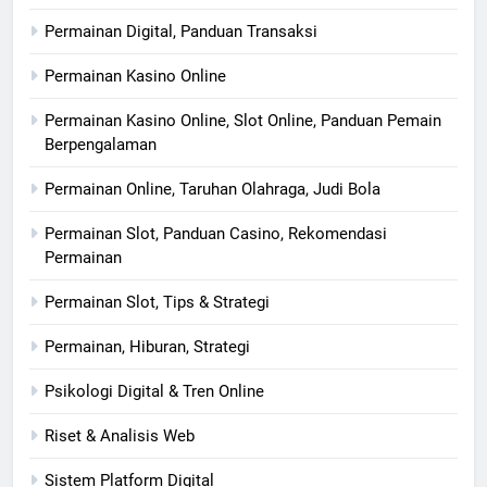
Permainan Digital, Panduan Transaksi
Permainan Kasino Online
Permainan Kasino Online, Slot Online, Panduan Pemain
Berpengalaman
Permainan Online, Taruhan Olahraga, Judi Bola
Permainan Slot, Panduan Casino, Rekomendasi
Permainan
Permainan Slot, Tips & Strategi
Permainan, Hiburan, Strategi
Psikologi Digital & Tren Online
Riset & Analisis Web
Sistem Platform Digital