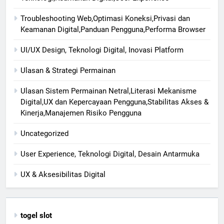
Troubleshooting Web,Optimasi Koneksi,Privasi dan
Keamanan Digital,Panduan Pengguna,Performa Browser
UI/UX Design, Teknologi Digital, Inovasi Platform
Ulasan & Strategi Permainan
Ulasan Sistem Permainan Netral,Literasi Mekanisme
Digital,UX dan Kepercayaan Pengguna,Stabilitas Akses &
Kinerja,Manajemen Risiko Pengguna
Uncategorized
User Experience, Teknologi Digital, Desain Antarmuka
UX & Aksesibilitas Digital
togel slot