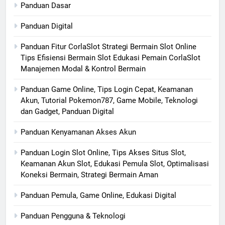
Panduan Dasar
Panduan Digital
Panduan Fitur CorlaSlot Strategi Bermain Slot Online
Tips Efisiensi Bermain Slot Edukasi Pemain CorlaSlot
Manajemen Modal & Kontrol Bermain
Panduan Game Online, Tips Login Cepat, Keamanan
Akun, Tutorial Pokemon787, Game Mobile, Teknologi
dan Gadget, Panduan Digital
Panduan Kenyamanan Akses Akun
Panduan Login Slot Online, Tips Akses Situs Slot,
Keamanan Akun Slot, Edukasi Pemula Slot, Optimalisasi
Koneksi Bermain, Strategi Bermain Aman
Panduan Pemula, Game Online, Edukasi Digital
Panduan Pengguna & Teknologi