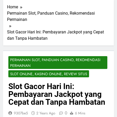
Home
Permainan Slot, Panduan Casino, Rekomendasi
Permainan
Slot Gacor Hari Ini: Pembayaran Jackpot yang Cepat
dan Tanpa Hambatan
PERMAINAN SLOT, PANDUAN CASINO, REKOMENDASI
PERMAINAN
SLOT ONLINE, KASINO ONLINE, REVIEW SITUS
Slot Gacor Hari Ini:
Pembayaran Jackpot yang
Cepat dan Tanpa Hambatan
0
9307be5
2 Years Ago
6 Mins