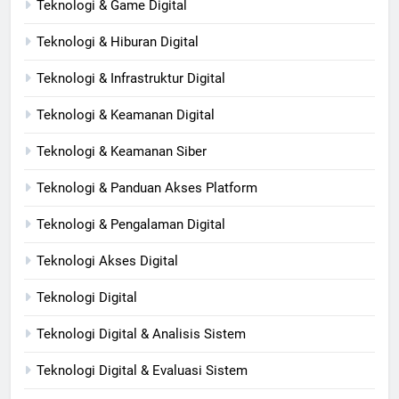
Teknologi & Game Digital
Teknologi & Hiburan Digital
Teknologi & Infrastruktur Digital
Teknologi & Keamanan Digital
Teknologi & Keamanan Siber
Teknologi & Panduan Akses Platform
Teknologi & Pengalaman Digital
Teknologi Akses Digital
Teknologi Digital
Teknologi Digital & Analisis Sistem
Teknologi Digital & Evaluasi Sistem