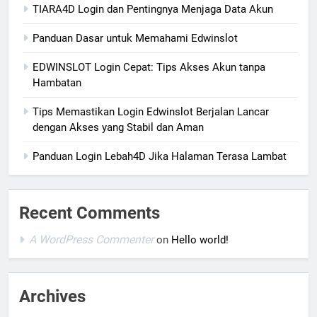
TIARA4D Login dan Pentingnya Menjaga Data Akun
Panduan Dasar untuk Memahami Edwinslot
EDWINSLOT Login Cepat: Tips Akses Akun tanpa
Hambatan
Tips Memastikan Login Edwinslot Berjalan Lancar
dengan Akses yang Stabil dan Aman
Panduan Login Lebah4D Jika Halaman Terasa Lambat
Recent Comments
A WordPress Commenter
on
Hello world!
Archives