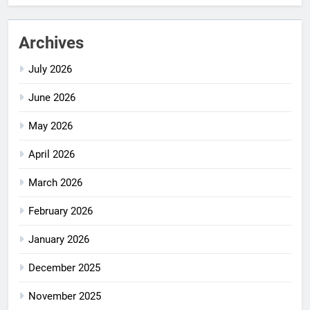
Archives
July 2026
June 2026
May 2026
April 2026
March 2026
February 2026
January 2026
December 2025
November 2025