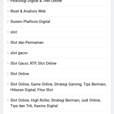
Psikologi Digital & Tren Online
Riset & Analisis Web
Sistem Platform Digital
slot
Slot dan Permainan
slot gacor
Slot Gacor, RTP, Slot Online
Slot Online
Slot Online, Game Online, Strategi Gaming, Tips Bermain,
Hiburan Digital, Fitur Slot
Slot Online, High Roller, Strategi Bermain, Judi Online,
Tips dan Trik, Kasino Digital