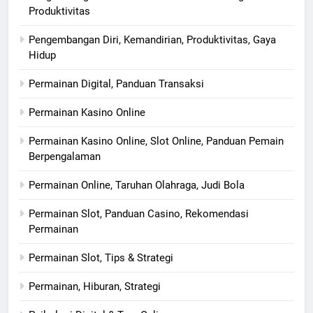
Produktivitas
Pengembangan Diri, Kemandirian, Produktivitas, Gaya
Hidup
Permainan Digital, Panduan Transaksi
Permainan Kasino Online
Permainan Kasino Online, Slot Online, Panduan Pemain
Berpengalaman
Permainan Online, Taruhan Olahraga, Judi Bola
Permainan Slot, Panduan Casino, Rekomendasi
Permainan
Permainan Slot, Tips & Strategi
Permainan, Hiburan, Strategi