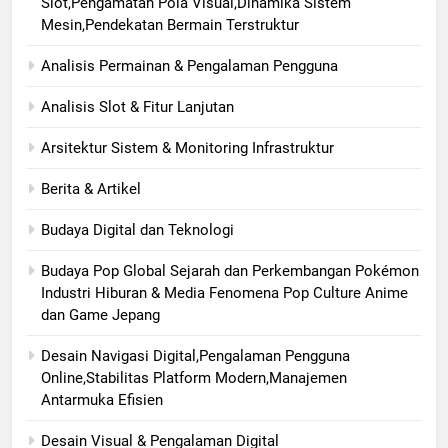
Slot,Pengamatan Pola Visual,Dinamika Sistem
Mesin,Pendekatan Bermain Terstruktur
Analisis Permainan & Pengalaman Pengguna
Analisis Slot & Fitur Lanjutan
Arsitektur Sistem & Monitoring Infrastruktur
Berita & Artikel
Budaya Digital dan Teknologi
Budaya Pop Global Sejarah dan Perkembangan Pokémon
Industri Hiburan & Media Fenomena Pop Culture Anime
dan Game Jepang
Desain Navigasi Digital,Pengalaman Pengguna
Online,Stabilitas Platform Modern,Manajemen
Antarmuka Efisien
Desain Visual & Pengalaman Digital