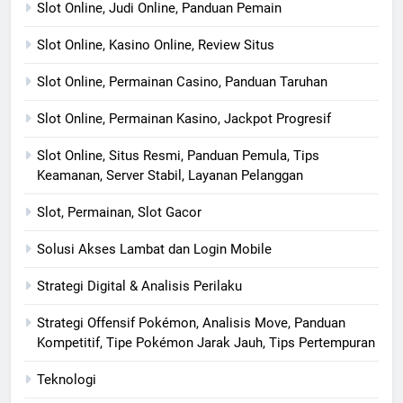
Slot Online, Judi Online, Panduan Pemain
Slot Online, Kasino Online, Review Situs
Slot Online, Permainan Casino, Panduan Taruhan
Slot Online, Permainan Kasino, Jackpot Progresif
Slot Online, Situs Resmi, Panduan Pemula, Tips
Keamanan, Server Stabil, Layanan Pelanggan
Slot, Permainan, Slot Gacor
Solusi Akses Lambat dan Login Mobile
Strategi Digital & Analisis Perilaku
Strategi Offensif Pokémon, Analisis Move, Panduan
Kompetitif, Tipe Pokémon Jarak Jauh, Tips Pertempuran
Teknologi