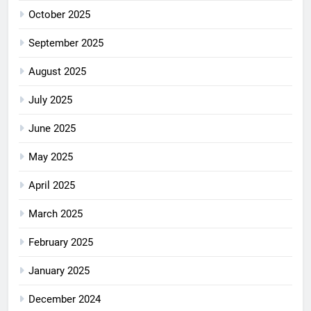
October 2025
September 2025
August 2025
July 2025
June 2025
May 2025
April 2025
March 2025
February 2025
January 2025
December 2024