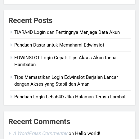
Recent Posts
TIARA4D Login dan Pentingnya Menjaga Data Akun
Panduan Dasar untuk Memahami Edwinslot
EDWINSLOT Login Cepat: Tips Akses Akun tanpa
Hambatan
Tips Memastikan Login Edwinslot Berjalan Lancar
dengan Akses yang Stabil dan Aman
Panduan Login Lebah4D Jika Halaman Terasa Lambat
Recent Comments
A WordPress Commenter
on
Hello world!