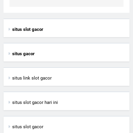
situs slot gacor
situs gacor
situs link slot gacor
situs slot gacor hari ini
situs slot gacor