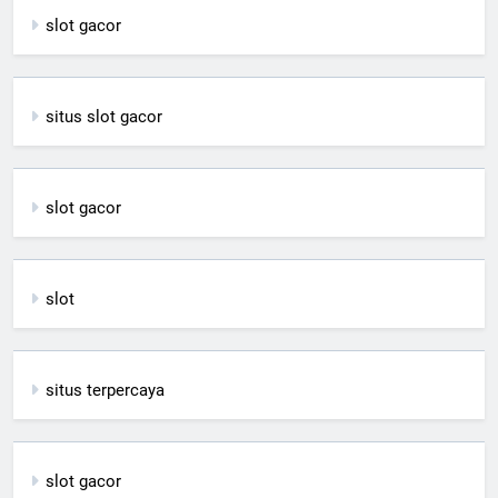
slot gacor
situs slot gacor
slot gacor
slot
situs terpercaya
slot gacor