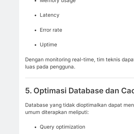
Memory usage
Latency
Error rate
Uptime
Dengan monitoring real-time, tim teknis da
luas pada pengguna.
5. Optimasi Database dan Ca
Database yang tidak dioptimalkan dapat menj
umum diterapkan meliputi:
Query optimization