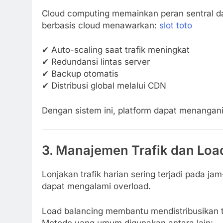
Cloud computing memainkan peran sentral dal
berbasis cloud menawarkan:
slot toto
✔ Auto-scaling saat trafik meningkat
✔ Redundansi lintas server
✔ Backup otomatis
✔ Distribusi global melalui CDN
Dengan sistem ini, platform dapat menanga
3. Manajemen Trafik dan Loa
Lonjakan trafik harian sering terjadi pada j
dapat mengalami overload.
Load balancing membantu mendistribusikan t
Metode yang umum digunakan antara lain: