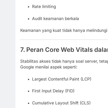
Rate limiting
Audit keamanan berkala
Keamanan yang kuat tidak hanya melindungi 
7. Peran Core Web Vitals dala
Stabilitas akses tidak hanya soal server, te
Google menilai aspek seperti:
Largest Contentful Paint (LCP)
First Input Delay (FID)
Cumulative Layout Shift (CLS)