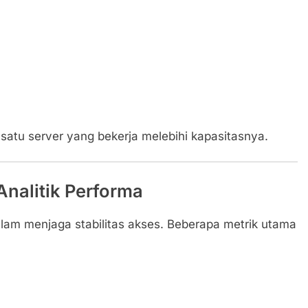
satu server yang bekerja melebihi kapasitasnya.
Analitik Performa
lam menjaga stabilitas akses. Beberapa metrik utama