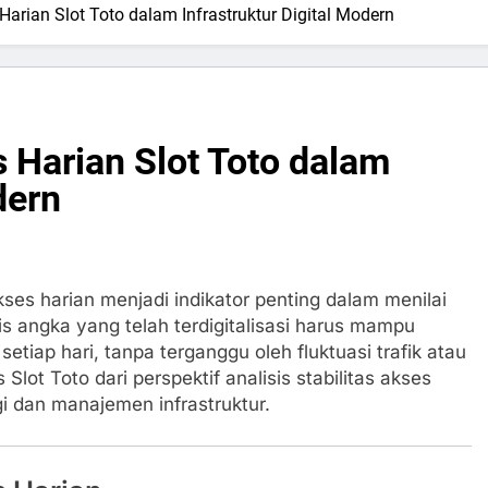
 Harian Slot Toto dalam Infrastruktur Digital Modern
s Harian Slot Toto dalam
dern
kses harian menjadi indikator penting dalam menilai
sis angka yang telah terdigitalisasi harus mampu
iap hari, tanpa terganggu oleh fluktuasi trafik atau
Slot Toto dari perspektif analisis stabilitas akses
i dan manajemen infrastruktur.