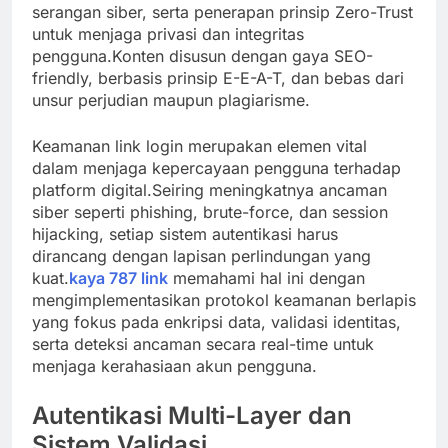
serangan siber, serta penerapan prinsip Zero-Trust
untuk menjaga privasi dan integritas
pengguna.Konten disusun dengan gaya SEO-
friendly, berbasis prinsip E-E-A-T, dan bebas dari
unsur perjudian maupun plagiarisme.
Keamanan link login merupakan elemen vital
dalam menjaga kepercayaan pengguna terhadap
platform digital.Seiring meningkatnya ancaman
siber seperti phishing, brute-force, dan session
hijacking, setiap sistem autentikasi harus
dirancang dengan lapisan perlindungan yang
kuat.
kaya 787 link
memahami hal ini dengan
mengimplementasikan protokol keamanan berlapis
yang fokus pada enkripsi data, validasi identitas,
serta deteksi ancaman secara real-time untuk
menjaga kerahasiaan akun pengguna.
Autentikasi Multi-Layer dan
Sistem Validasi