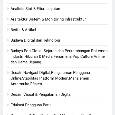
Analisis Slot & Fitur Lanjutan
Arsitektur Sistem & Monitoring Infrastruktur
Berita & Artikel
Budaya Digital dan Teknologi
Budaya Pop Global Sejarah dan Perkembangan Pokémon
Industri Hiburan & Media Fenomena Pop Culture Anime
dan Game Jepang
Desain Navigasi Digital,Pengalaman Pengguna
Online,Stabilitas Platform Modern,Manajemen
Antarmuka Efisien
Desain Visual & Pengalaman Digital
Edukasi Pengguna Baru