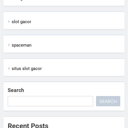
slot gacor
spaceman
situs slot gacor
Search
SEARCH
Recent Posts