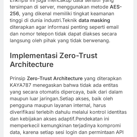
tersimpan di server, menggunakan metode
AES-
256
, yang dikenal memiliki tingkat keamanan
tinggi di dunia industri.Teknik
data masking
diterapkan agar informasi penting seperti email
dan nomor telepon tidak dapat diakses secara
langsung oleh pihak yang tidak berwenang.
Implementasi Zero-Trust
Architecture
Prinsip
Zero-Trust Architecture
yang diterapkan
KAYA787 menegaskan bahwa tidak ada entitas
yang secara otomatis dipercaya, baik dari dalam
maupun luar jaringan.Setiap akses, baik oleh
pengguna maupun layanan internal, harus
diverifikasi terlebih dahulu melalui kontrol identitas
dan kebijakan akses adaptif.Pendekatan ini
memperkecil kemungkinan terjadinya kompromi
data, karena setiap sesi login dan permintaan API