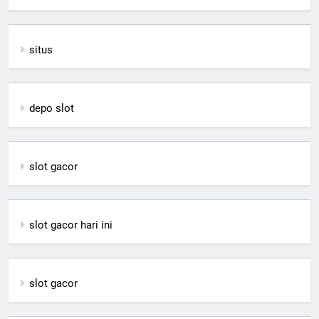
situs
depo slot
slot gacor
slot gacor hari ini
slot gacor