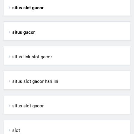
situs slot gacor
situs gacor
situs link slot gacor
situs slot gacor hari ini
situs slot gacor
slot