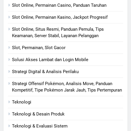
Slot Online, Permainan Casino, Panduan Taruhan
Slot Online, Permainan Kasino, Jackpot Progresif
Slot Online, Situs Resmi, Panduan Pemula, Tips
Keamanan, Server Stabil, Layanan Pelanggan
Slot, Permainan, Slot Gacor
Solusi Akses Lambat dan Login Mobile
Strategi Digital & Analisis Perilaku
Strategi Offensif Pokémon, Analisis Move, Panduan
Kompetitif, Tipe Pokémon Jarak Jauh, Tips Pertempuran
Teknologi
Teknologi & Desain Produk
Teknologi & Evaluasi Sistem