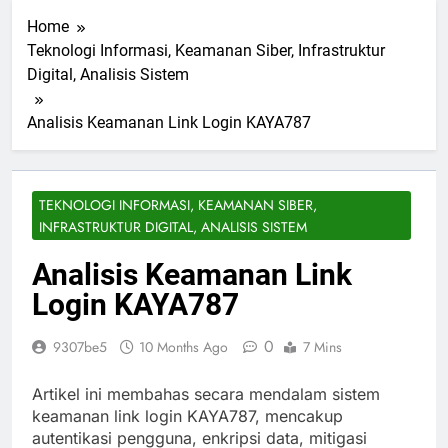
Home
Teknologi Informasi, Keamanan Siber, Infrastruktur
Digital, Analisis Sistem
Analisis Keamanan Link Login KAYA787
TEKNOLOGI INFORMASI, KEAMANAN SIBER,
INFRASTRUKTUR DIGITAL, ANALISIS SISTEM
Analisis Keamanan Link
Login KAYA787
0
9307be5
10 Months Ago
7 Mins
Artikel ini membahas secara mendalam sistem
keamanan link login KAYA787, mencakup
autentikasi pengguna, enkripsi data, mitigasi