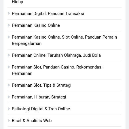
Hidup
Permainan Digital, Panduan Transaksi
Permainan Kasino Online
Permainan Kasino Online, Slot Online, Panduan Pemain
Berpengalaman
Permainan Online, Taruhan Olahraga, Judi Bola
Permainan Slot, Panduan Casino, Rekomendasi
Permainan
Permainan Slot, Tips & Strategi
Permainan, Hiburan, Strategi
Psikologi Digital & Tren Online
Riset & Analisis Web