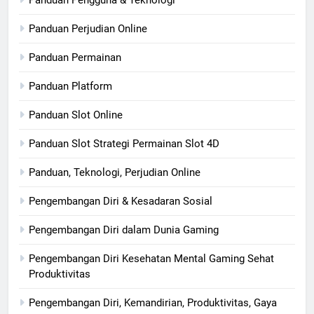
Panduan Perjudian Online
Panduan Permainan
Panduan Platform
Panduan Slot Online
Panduan Slot Strategi Permainan Slot 4D
Panduan, Teknologi, Perjudian Online
Pengembangan Diri & Kesadaran Sosial
Pengembangan Diri dalam Dunia Gaming
Pengembangan Diri Kesehatan Mental Gaming Sehat
Produktivitas
Pengembangan Diri, Kemandirian, Produktivitas, Gaya