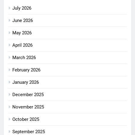
July 2026
June 2026
May 2026
April 2026
March 2026
February 2026
January 2026
December 2025
November 2025
October 2025
September 2025