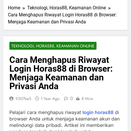
Home
Teknologi, Horas88, Keamanan Online
Cara Menghapus Riwayat Login Horas88 di Browser:
Menjaga Keamanan dan Privasi Anda
TEKNOLOGI, HORAS88, KEAMANAN ONLINE
Cara Menghapus Riwayat
Login Horas88 di Browser:
Menjaga Keamanan dan
Privasi Anda
0
9307be5
1 Year Ago
8 Mins
Pelajari cara menghapus riwayat
login horas88
di
browser Anda untuk menjaga keamanan akun dan
melindungi data pribadi. Artikel ini memberikan