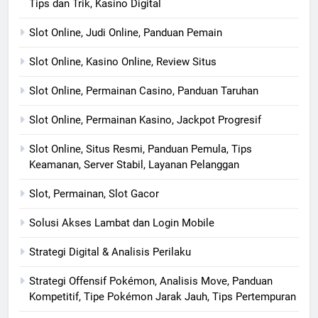
Tips dan Trik, Kasino Digital
Slot Online, Judi Online, Panduan Pemain
Slot Online, Kasino Online, Review Situs
Slot Online, Permainan Casino, Panduan Taruhan
Slot Online, Permainan Kasino, Jackpot Progresif
Slot Online, Situs Resmi, Panduan Pemula, Tips
Keamanan, Server Stabil, Layanan Pelanggan
Slot, Permainan, Slot Gacor
Solusi Akses Lambat dan Login Mobile
Strategi Digital & Analisis Perilaku
Strategi Offensif Pokémon, Analisis Move, Panduan
Kompetitif, Tipe Pokémon Jarak Jauh, Tips Pertempuran