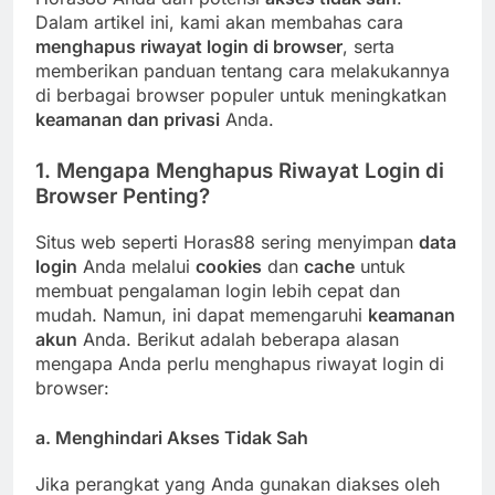
Dalam artikel ini, kami akan membahas cara
menghapus riwayat login di browser
, serta
memberikan panduan tentang cara melakukannya
di berbagai browser populer untuk meningkatkan
keamanan dan privasi
Anda.
1. Mengapa Menghapus Riwayat Login di
Browser Penting?
Situs web seperti Horas88 sering menyimpan
data
login
Anda melalui
cookies
dan
cache
untuk
membuat pengalaman login lebih cepat dan
mudah. Namun, ini dapat memengaruhi
keamanan
akun
Anda. Berikut adalah beberapa alasan
mengapa Anda perlu menghapus riwayat login di
browser:
a.
Menghindari Akses Tidak Sah
Jika perangkat yang Anda gunakan diakses oleh