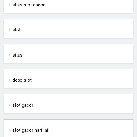
situs slot gacor
slot
situs
depo slot
slot gacor
slot gacor hari ini