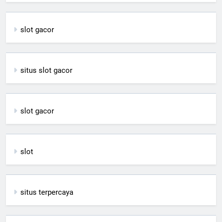
slot gacor
situs slot gacor
slot gacor
slot
situs terpercaya