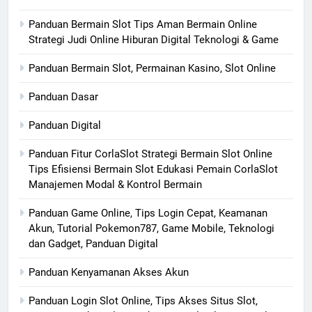
Panduan Bermain Slot Tips Aman Bermain Online
Strategi Judi Online Hiburan Digital Teknologi & Game
Panduan Bermain Slot, Permainan Kasino, Slot Online
Panduan Dasar
Panduan Digital
Panduan Fitur CorlaSlot Strategi Bermain Slot Online
Tips Efisiensi Bermain Slot Edukasi Pemain CorlaSlot
Manajemen Modal & Kontrol Bermain
Panduan Game Online, Tips Login Cepat, Keamanan
Akun, Tutorial Pokemon787, Game Mobile, Teknologi
dan Gadget, Panduan Digital
Panduan Kenyamanan Akses Akun
Panduan Login Slot Online, Tips Akses Situs Slot,