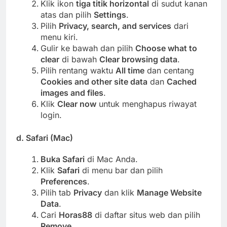
Klik ikon
tiga titik horizontal
di sudut kanan
atas dan pilih
Settings
.
Pilih
Privacy, search, and services
dari
menu kiri.
Gulir ke bawah dan pilih
Choose what to
clear
di bawah
Clear browsing data
.
Pilih rentang waktu
All time
dan centang
Cookies and other site data
dan
Cached
images and files
.
Klik
Clear now
untuk menghapus riwayat
login.
d.
Safari (Mac)
Buka Safari
di Mac Anda.
Klik
Safari
di menu bar dan pilih
Preferences
.
Pilih tab
Privacy
dan klik
Manage Website
Data
.
Cari
Horas88
di daftar situs web dan pilih
Remove
.