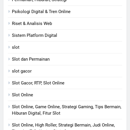
Psikologi Digital & Tren Online
Riset & Analisis Web
Sistem Platform Digital
slot
Slot dan Permainan
slot gacor
Slot Gacor, RTP, Slot Online
Slot Online
Slot Online, Game Online, Strategi Gaming, Tips Bermain,
Hiburan Digital, Fitur Slot
Slot Online, High Roller, Strategi Bermain, Judi Online,