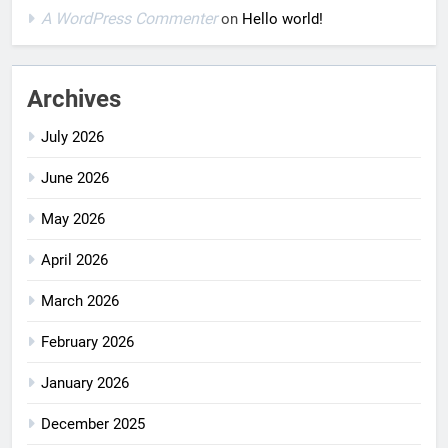
A WordPress Commenter
on
Hello world!
Archives
July 2026
June 2026
May 2026
April 2026
March 2026
February 2026
January 2026
December 2025