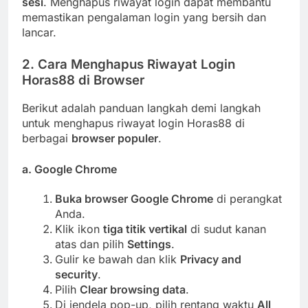
sesi
. Menghapus riwayat login dapat membantu
memastikan pengalaman login yang bersih dan
lancar.
2. Cara Menghapus Riwayat Login
Horas88 di Browser
Berikut adalah panduan langkah demi langkah
untuk menghapus riwayat login Horas88 di
berbagai
browser populer
.
a.
Google Chrome
Buka browser Google Chrome
di perangkat
Anda.
Klik ikon
tiga titik vertikal
di sudut kanan
atas dan pilih
Settings
.
Gulir ke bawah dan klik
Privacy and
security
.
Pilih
Clear browsing data
.
Di jendela pop-up, pilih rentang waktu
All